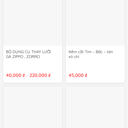
BỘ DỤNG CỤ THAY LƯỠI
Kềm cắt Tim – Bấc – tán
GÀ ZIPPO , ZORRO
xỏ chỉ
Khoảng
40,000
₫
220,000
₫
45,000
₫
–
giá:
từ
40,000 ₫
đến
220,000 ₫