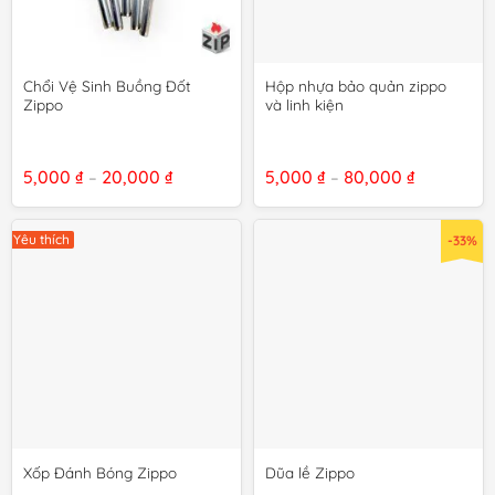
Chổi Vệ Sinh Buồng Đốt
Hộp nhựa bảo quản zippo
Zippo
và linh kiện
Khoảng
Khoảng
5,000
₫
20,000
₫
5,000
₫
80,000
₫
–
–
giá:
giá:
từ
từ
5,000 ₫
5,000 ₫
đến
đến
Yêu thích
-33%
20,000 ₫
80,000 ₫
Xốp Đánh Bóng Zippo
Dũa lề Zippo