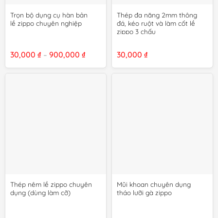
Trọn bộ dụng cụ hàn bản
Thép đa năng 2mm thông
lề zippo chuyên nghiệp
đá, kéo ruột và làm cốt lề
zippo 3 chấu
Khoảng
30,000
₫
900,000
₫
30,000
₫
–
giá:
từ
30,000 ₫
đến
900,000 ₫
Thép nêm lề zippo chuyên
Mũi khoan chuyên dụng
dụng (dùng làm cỡ)
tháo lưỡi gà zippo