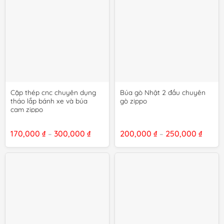
Cặp thép cnc chuyên dụng
Búa gò Nhật 2 đầu chuyên
tháo lắp bánh xe và búa
gò zippo
cam zippo
Khoảng
Khoả
170,000
₫
300,000
₫
200,000
₫
250,000
₫
–
–
giá:
giá:
từ
từ
170,000 ₫
200,0
đến
đến
300,000 ₫
250,0