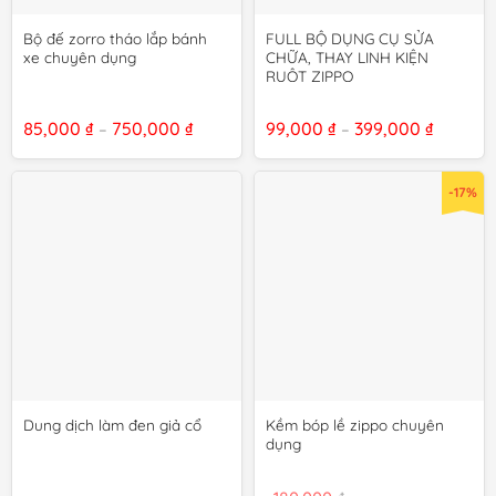
Bộ đế zorro tháo lắp bánh
FULL BỘ DỤNG CỤ SỬA
xe chuyên dụng
CHỮA, THAY LINH KIỆN
RUỘT ZIPPO
Khoảng
Khoảng
85,000
₫
750,000
₫
99,000
₫
399,000
₫
–
–
giá:
giá:
từ
từ
85,000 ₫
99,000 ₫
đến
đến
-17%
750,000 ₫
399,000
Kềm bóp lề zippo chuyên
Dung dịch làm đen giả cổ
dụng