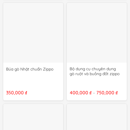
300,000 ₫.
là:
300,0
280,000 ₫.
đến
600,0
Bộ dụng cụ chuyên dụng
Búa gò Nhật chuẩn Zippo
gò ruột và buồng đốt zippo
Khoả
350,000
₫
400,000
₫
750,000
₫
–
giá:
từ
400,0
đến
750,0