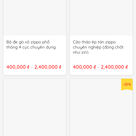
Bộ đe gò vỏ zippo phổ
Cảo tháo ép tán zippo
thông 4 cục chuyên dụng
chuyên nghiệp (đóng chốt
như zin)
Khoảng
Kho
400,000
₫
2,400,000
₫
400,000
₫
2,400,000
₫
–
–
giá:
giá:
từ
từ
400,000 ₫
400
đến
đến
-25%
2,400,000 ₫
2,4