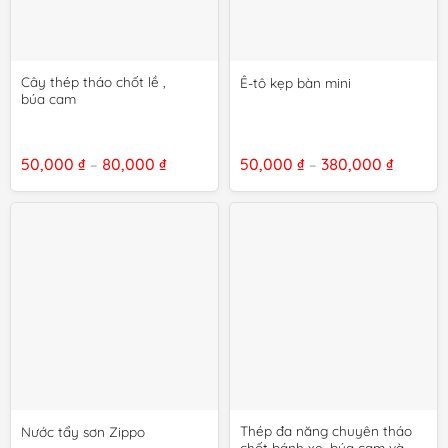
Cây thép tháo chốt lề ,
Ê-tô kẹp bàn mini
búa cam
Khoảng
Khoảng
50,000
₫
80,000
₫
50,000
₫
380,000
₫
–
–
giá:
giá:
từ
từ
50,000 ₫
50,000 
đến
đến
80,000 ₫
380,000
Thép đa năng chuyên tháo
Nước tẩy sơn Zippo
chốt bánh xe, búa cam và