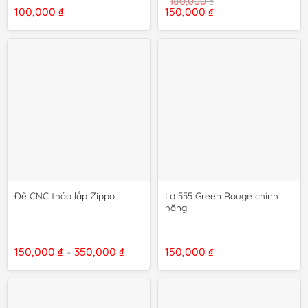
180,000
₫
Giá
Giá
100,000
₫
150,000
₫
gốc
hiện
là:
tại
180,000 ₫.
là:
150,000 ₫.
Lơ 555 Green Rouge chính
Đế CNC tháo lắp Zippo
hãng
Khoảng
150,000
₫
350,000
₫
150,000
₫
–
giá:
từ
150,000 ₫
đến
350,000 ₫