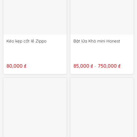
Kéo kẹp cốt lề Zippo
Bật lửa Khò mini Honest
Khoảng
80,000
₫
85,000
₫
750,000
₫
–
giá:
từ
85,000 
đến
750,000