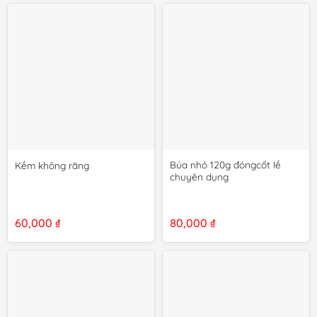
Búa nhỏ 120g đóngcốt lề
Kềm không răng
chuyên dụng
60,000
₫
80,000
₫