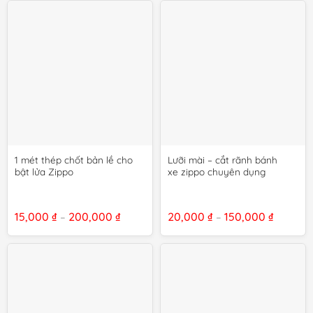
15,000 ₫
đến
80,000 ₫
1 mét thép chốt bản lề cho
Lưỡi mài – cắt rãnh bánh
bật lửa Zippo
xe zippo chuyên dụng
Khoảng
Khoảng
15,000
₫
200,000
₫
20,000
₫
150,000
₫
–
–
giá:
giá:
từ
từ
15,000 ₫
20,000 
đến
đến
200,000 ₫
150,000 