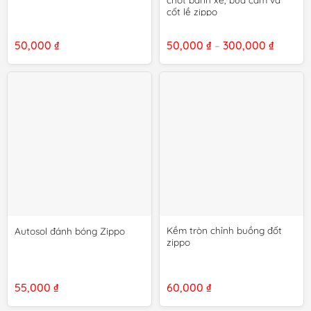
cốt lề zippo
Khoản
50,000
₫
50,000
₫
300,000
₫
–
giá:
từ
50,000 
đến
300,000
Kềm tròn chỉnh buồng đốt
Autosol đánh bóng Zippo
zippo
55,000
₫
60,000
₫