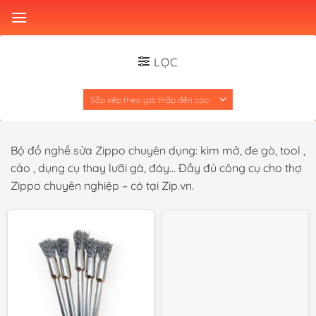
Skip
to
content
LỌC
Bộ đồ nghề sửa Zippo chuyên dụng: kìm mở, đe gò, tool ,
cảo , dụng cụ thay lưỡi gà, đáy… Đầy đủ công cụ cho thợ
Zippo chuyên nghiệp – có tại Zip.vn.