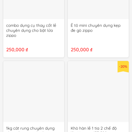
combo dụng cụ thay cốt lề
Ê tô mini chuyên dụng kẹp
chuyên dụng cho bật lửa
đe gò zippo
zippo
250,000
₫
250,000
₫
-20%
1kg cát rung chuyên dụng
Khò hàn lề 1 tia 2 chế độ