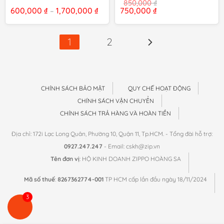
850,000
₫
Khoảng
Giá
Giá
600,000
₫
1,700,000
₫
750,000
₫
–
giá:
gốc
hiện
từ
là:
tại
600,000 ₫
850,000 ₫.
là:
đến
750,000 ₫.
1
2
1,700,000 ₫
CHÍNH SÁCH BẢO MẬT
QUY CHẾ HOẠT ĐỘNG
CHÍNH SÁCH VẬN CHUYỂN
CHÍNH SÁCH TRẢ HÀNG VÀ HOÀN TIỀN
Địa chỉ: 172i Lạc Long Quân, Phường 10, Quận 11, Tp.HCM. - Tổng đài hỗ trợ:
0927.247.247
- Email: cskh@zip.vn
Tên đơn vị
: HỘ KINH DOANH ZIPPO HOÀNG SA
Mã số thuế
:
8267362774-001
TP HCM cấp lần đầu ngày 18/11/2024
3