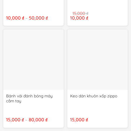
15,000
₫
Khoảng
Giá
Giá
10,000
₫
50,000
₫
10,000
₫
–
giá:
gốc
hiện
từ
là:
tại
10,000 ₫
15,000 ₫.
là:
đến
10,000 ₫.
50,000 ₫
Bánh vải đánh bóng máy
Keo dán khuôn xốp zippo
cầm tay
Khoảng
15,000
₫
80,000
₫
15,000
₫
–
giá:
từ