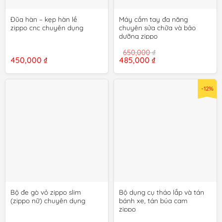
Đũa hàn – kẹp hàn lề
Máy cầm tay đa năng
zippo cnc chuyên dụng
chuyên sửa chữa và bảo
dưỡng zippo
650,000
₫
Giá
Giá
450,000
₫
485,000
₫
gốc
hiện
là:
tại
650,000 ₫.
là:
485,000 ₫.
-12%
Bộ đe gò vỏ zippo slim
Bộ dụng cụ tháo lắp và tán
(zippo nữ) chuyên dụng
bánh xe, tán búa cam
zippo