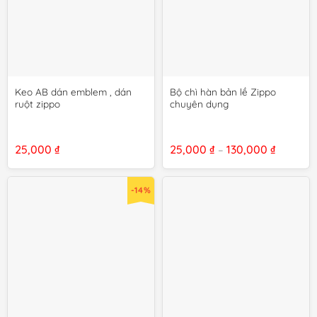
Keo AB dán emblem , dán
Bộ chì hàn bản lề Zippo
ruột zippo
chuyên dụng
Khoảng
25,000
₫
25,000
₫
130,000
₫
–
giá:
từ
25,000 ₫
đến
-14%
130,000 