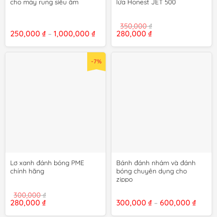
cho máy rung siêu âm
lửa Honest JET 500
350,000
₫
Khoảng
Giá
Giá
250,000
₫
1,000,000
₫
280,000
₫
–
giá:
gốc
hiện
từ
là:
tại
250,000 ₫
350,000 ₫.
là:
đến
280,000 ₫.
-7%
1,000,000 ₫
Lơ xanh đánh bóng PME
Bánh đánh nhám và đánh
chính hãng
bóng chuyên dụng cho
zippo
300,000
₫
Giá
Giá
Khoả
280,000
₫
300,000
₫
600,000
₫
–
gốc
hiện
giá:
là:
tại
từ