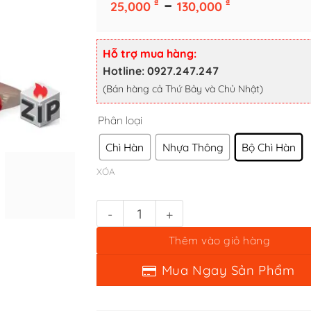
Khoảng
–
₫
₫
25,000
130,000
giá:
từ
Phân loại
25,000 ₫
Hỗ trợ mua hàng:
đến
Hotline: 0927.247.247
Chì Hàn
Nhựa Thông
Bộ Chì Hàn
130,000 ₫
(Bán hàng cả Thứ Bảy và Chủ Nhật)
XÓA
Bộ chì hàn bản lề Zippo chuyên dụng số lượng
Thêm vào giỏ hàng
Mua Ngay Sản Phẩm