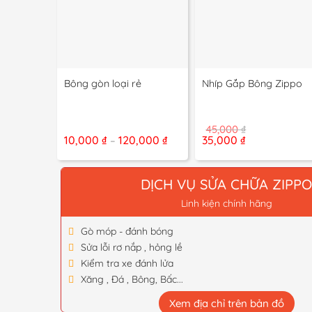
+
+
Bông gòn loại rẻ
Nhíp Gắp Bông Zippo
45,000
₫
Khoảng
Giá
Giá
10,000
₫
120,000
₫
35,000
₫
–
giá:
gốc
hiện
từ
là:
tại
10,000 ₫
45,000 ₫.
là:
đến
35,000 ₫.
DỊCH VỤ SỬA CHỮA ZIPP
120,000 ₫
Linh kiện chính hãng
Gò móp - đánh bóng
Sửa lỗi rơ nắp , hỏng lề
Kiểm tra xe đánh lửa
Xăng , Đá , Bông, Bấc...
Xem địa chỉ trên bản đồ