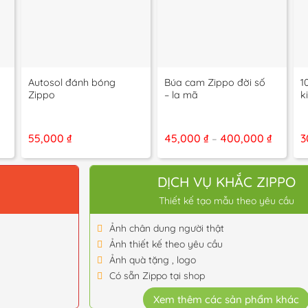
+
+
+
Autosol đánh bóng
Búa cam Zippo đời số
1
Zippo
– la mã
k
Khoản
55,000
₫
45,000
₫
400,000
₫
3
–
giá:
từ
45,000 
đến
O
DỊCH VỤ KHẮC ZIPPO
400,000
Thiết kế tạo mẫu theo yêu cầu
Ảnh chân dung người thật
Ảnh thiết kế theo yêu cầu
Ảnh quà tặng , logo
Có sẵn Zippo tại shop
Xem thêm các sản phẩm khác