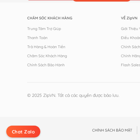
CHĂM SÓC KHÁCH HÀNG
VỀ ZipVN
Trung Tâm Trợ Giúp
Giới Thiệu
Thanh Toán
Điều Khoả
Trả Hàng & Hoàn Tiền
Chính Sác
Chăm Sóc Khách Hàng
Chính Hãn
Chính Sách Bảo Hành
Flash Sale
© 2025 ZipVN. Tất cả các quyền được bảo lưu.
CHÍNH SÁCH BẢO MẬT
Chat Zalo