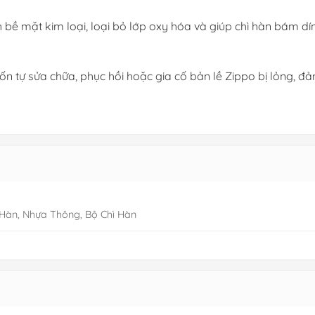
 bề mặt kim loại, loại bỏ lớp oxy hóa và giúp chì hàn bám dí
ốn tự sửa chữa, phục hồi hoặc gia cố bản lề Zippo bị lỏng, đ
 Hàn, Nhựa Thông, Bộ Chì Hàn