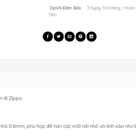
ZipVN Đảm Bảo
3 Ngày Trả Hàng / Hoàn
Tiền
 lề Zippo.
nhỏ 0.8mm, phù hợp để hàn các mối nối nhỏ và tinh xảo như bả