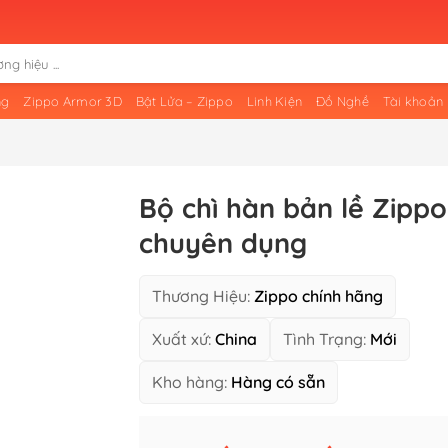
ng
Zippo Armor 3D
Bật Lửa – Zippo
Linh Kiện
Đồ Nghề
Tài khoản
Bộ chì hàn bản lề Zippo
chuyên dụng
Thương Hiệu:
Zippo chính hãng
Xuất xứ:
China
Tình Trạng:
Mới
Kho hàng:
Hàng có sẵn