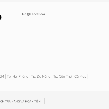
Mã QR FaceBook
HCM
Tp. Hải Phòng
Tp. Đà Nẵng
Tp. Cần Thơ
Cà Mau
ÁCH TRẢ HÀNG VÀ HOÀN TIỀN