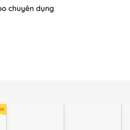
ppo chuyên dụng
22%