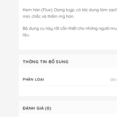
Kem hàn (Flux): Dạng tuýp, có tác dụng làm sạch
mịn, chắc và thẩm mỹ hơn.
Bộ dụng cụ này rất cần thiết cho những người mu
lâu.
THÔNG TIN BỔ SUNG
PHÂN LOẠI
Chì
ĐÁNH GIÁ (0)