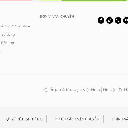
ĐƠN VỊ VẬN CHUYỂN
 Về ZipVN Việt Nam
n sử dụng
h Bảo Mật
g
s
Quốc gia & Khu vực:
Việt Nam
Hà Nội
Tp.
QUY CHẾ HOẠT ĐỘNG
CHÍNH SÁCH VẬN CHUYỂN
CHÍNH S