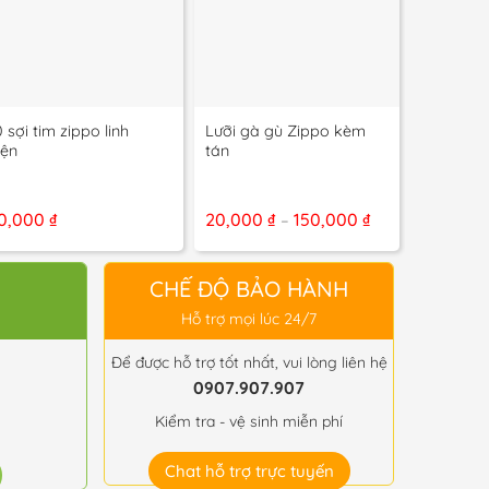
+
+
0 sợi tim zippo linh
Lưỡi gà gù Zippo kèm
Hộp Trưn
iện
tán
Mica Ngu
g
Khoảng
0,000
₫
20,000
₫
150,000
₫
75,000
–
giá:
từ
₫
20,000 ₫
đến
CHẾ ĐỘ BẢO HÀNH
 ₫
150,000 ₫
Hỗ trợ mọi lúc 24/7
Để được hỗ trợ tốt nhất, vui lòng liên hệ
0907.907.907
Kiểm tra - vệ sinh miễn phí
Chat hỗ trợ trực tuyến