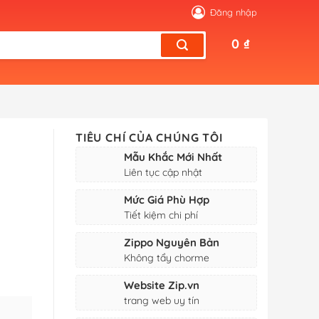
Đăng nhập
0
₫
TIÊU CHÍ CỦA CHÚNG TÔI
Mẫu Khắc Mới Nhất
Liên tục cập nhật
Mức Giá Phù Hợp
Tiết kiệm chi phí
Zippo Nguyên Bản
Không tẩy chorme
Website Zip.vn
trang web uy tín