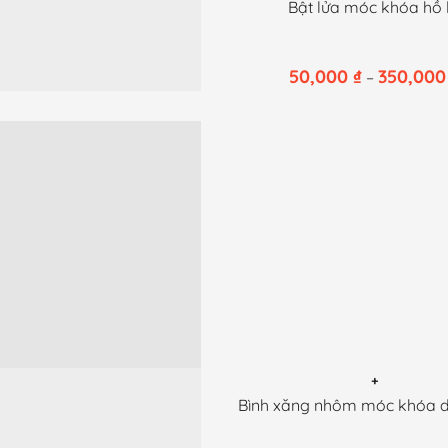
Sản
Bật lửa móc khóa hồ 
phẩm
này
50,000
₫
350,00
–
có
nhiều
biến
thể.
Các
tùy
chọn
có
thể
được
chọn
trên
trang
+
Sản
Bình xăng nhôm móc khóa 
sản
phẩm
phẩm