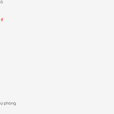
lô
Khoảng
0
₫
giá:
từ
50,000 ₫
đến
350,000 ₫
dự phòng