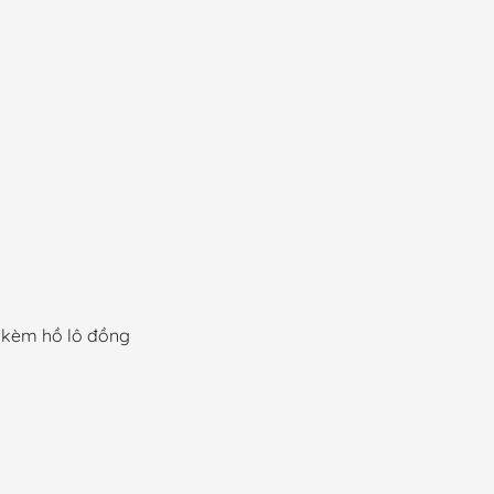
từ
70,000 ₫
đến
4,500,000 ₫
g kèm hồ lô đồng