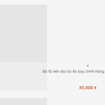
nhiều
biến
thể.
Các
tùy
chọn
có
thể
được
chọn
trên
trang
+
Bộ 10 viên đá lửa Áo bạc chính hãn
sản
phẩm
85,000
₫