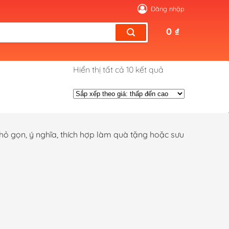
Đăng nhập
0
₫
Đã
Hiển thị tất cả 10 kết quả
sắp
xếp
theo
giá:
thấp
hỏ gọn, ý nghĩa, thích hợp làm quà tặng hoặc sưu
đến
cao