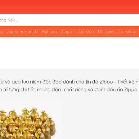
ng
Zippo Armor 3D
Bật Lửa – Zippo
Linh Kiện
Đồ Nghề
Tài khoản
 và quà lưu niệm độc đáo dành cho tín đồ Zippo – thiết kế n
h tế từng chi tiết, mang đậm chất riêng và đậm dấu ấn Zippo.