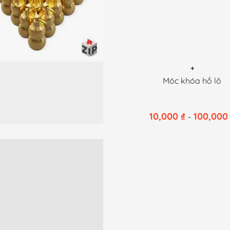
+
Sản
Móc khóa hồ lô
phẩm
này
10,000
₫
100,00
–
có
nhiều
biến
thể.
Các
tùy
chọn
có
thể