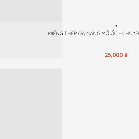
được
chọn
trên
trang
+
MIẾNG THÉP ĐA NĂNG MỞ ỐC – CHUYÊ
sản
phẩm
25,000
₫