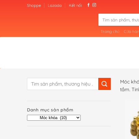
Skip
Shoppe
Lazada
Kết nối
to
Tìm
content
kiếm:
Trang chủ
Cửa hà
Tìm
Móc khóa
kiếm:
tầm. Tin
Danh mục sản phẩm