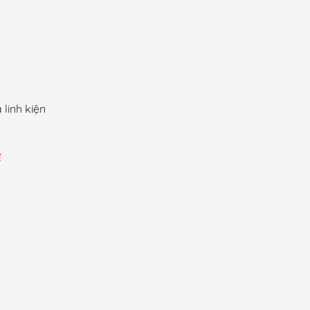
linh kiện
Khoảng
₫
giá:
từ
5,000 ₫
đến
80,000 ₫