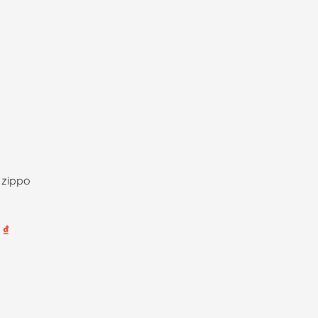
đến
250,000 ₫
 zippo
Khoảng
0
₫
giá:
từ
55,000 ₫
đến
450,000 ₫