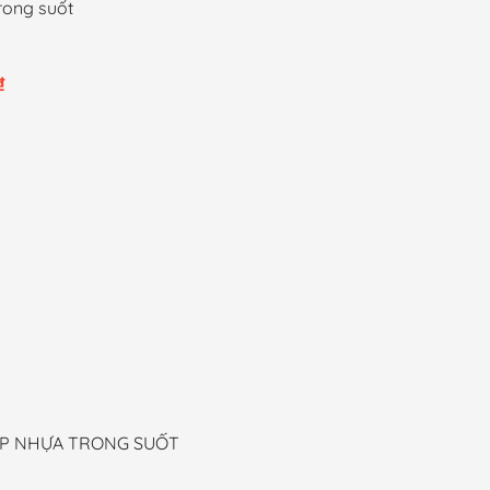
rong suốt
Khoảng
₫
giá:
từ
15,000 ₫
đến
25,000 ₫
ẮP NHỰA TRONG SUỐT