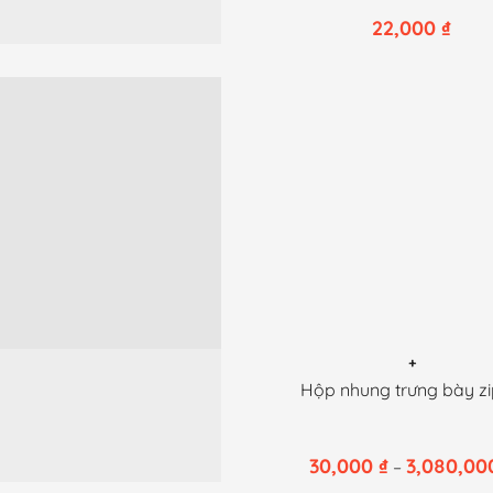
22,000
₫
+
Sản
Hộp nhung trưng bày z
phẩm
này
30,000
₫
3,080,0
–
có