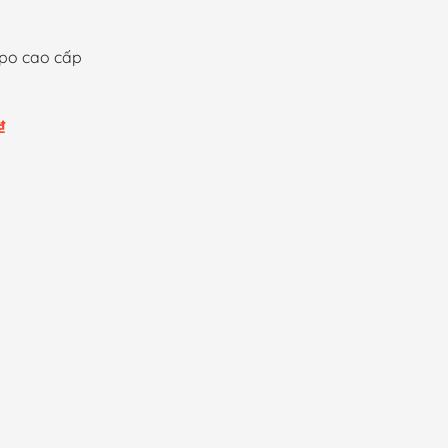
ppo cao cấp
Khoảng
₫
giá:
từ
12,000 ₫
đến
80,000 ₫