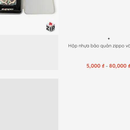
+
Sản
Hộp nhựa bảo quản zippo và 
phẩm
này
5,000
₫
80,000
–
có
nhiều
biến
thể.
Các
tùy
chọn
có
thể