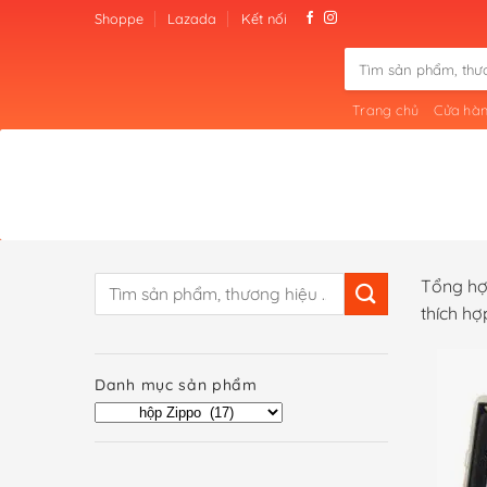
Skip
Shoppe
Lazada
Kết nối
to
Tìm
content
kiếm:
Trang chủ
Cửa hà
Tìm
Tổng hợ
kiếm:
thích hợ
Danh mục sản phẩm