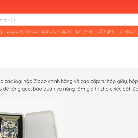
ng
Zippo Armor 3D
Bật Lửa – Zippo
Linh Kiện
Đồ Nghề
Tài khoản
p các loại hộp Zippo chính hãng và cao cấp: từ hộp giấy, hộ
p để tặng quà, bảo quản và nâng tầm giá trị cho chiếc bật lử