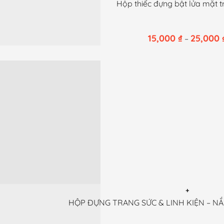
Sản
Hộp thiếc đựng bật lửa mặt t
sản
phẩm
phẩm
này
15,000
₫
25,000
–
có
nhiều
biến
thể.
Các
tùy
chọn
có
thể
được
chọn
trên
trang
+
HỘP ĐỰNG TRANG SỨC & LINH KIỆN – N
sản
phẩm