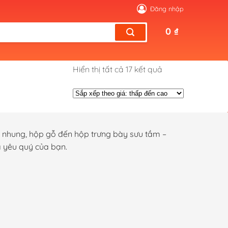
Đăng nhập
0
₫
Đã
Hiển thị tất cả 17 kết quả
sắp
xếp
theo
giá:
thấp
p nhung, hộp gỗ đến hộp trưng bày sưu tầm –
đến
a yêu quý của bạn.
cao