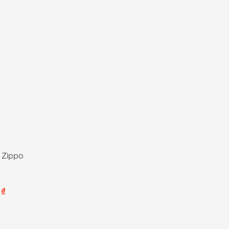
từ
30,000 ₫
đến
3,080,000 ₫
 Zippo
Khoảng
0
₫
giá:
từ
35,000 ₫