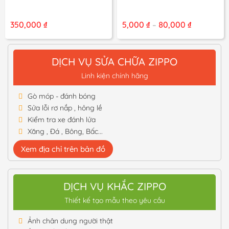
Khoảng
350,000
₫
5,000
₫
80,000
₫
–
giá:
từ
5,000 ₫
đến
DỊCH VỤ SỬA CHỮA ZIPPO
80,000 ₫
Linh kiện chính hãng
Gò móp - đánh bóng
Sửa lỗi rơ nắp , hỏng lề
Kiểm tra xe đánh lửa
Xăng , Đá , Bông, Bấc...
Xem địa chỉ trên bản đồ
DỊCH VỤ KHẮC ZIPPO
Thiết kế tạo mẫu theo yêu cầu
Ảnh chân dung người thật