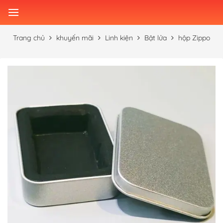
Skip
to
content
Trang chủ
khuyến mãi
Linh kiện
Bật lửa
hộp Zippo