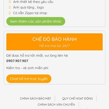
Ảnh thiết kế theo yêu cầu
Ảnh quà tặng , logo
Có sẵn Zippo tại shop
Xem thêm các sản phẩm khác
CHẾ ĐỘ BẢO HÀNH
Hỗ trợ mọi lúc 24/7
Để được hỗ trợ tốt nhất, vui lòng liên hệ
0907.907.907
Kiểm tra - vệ sinh miễn phí
Chat hỗ trợ trực tuyến
CHÍNH SÁCH BẢO MẬT
QUY CHẾ HOẠT ĐỘNG
CHÍNH SÁCH VẬN CHUYỂN