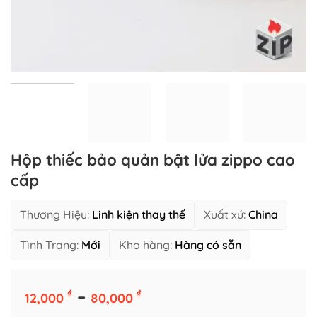
Hộp thiếc bảo quản bật lửa zippo cao
cấp
Thương Hiệu:
Linh kiện thay thế
Xuất xứ:
China
Tình Trạng:
Mới
Kho hàng:
Hàng có sẵn
Khoảng
–
Màu sắc
₫
₫
12,000
80,000
giá: