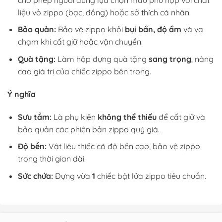
liệu vỏ zippo (bạc, đồng) hoặc sở thích cá nhân.
Bảo quản:
Bảo vệ zippo khỏi
bụi bẩn, độ ẩm
và va
chạm khi cất giữ hoặc vận chuyển.
Quà tặng:
Làm hộp đựng quà tặng
sang trọng
, nâng
cao giá trị của chiếc zippo bên trong.
Ý nghĩa
Sưu tầm:
Là phụ kiện
không thể thiếu
để cất giữ và
bảo quản các phiên bản zippo quý giá.
Độ bền:
Vật liệu thiếc có độ bền cao, bảo vệ zippo
trong thời gian dài.
Sức chứa:
Đựng vừa
1
chiếc bật lửa zippo tiêu chuẩn.