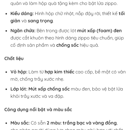
quản và làm hộp quà tặng kèm cho bật lửa zippo.
Kiểu dáng:
Hình hộp chữ nhật, nắp đậy rời, thiết kế
tối
giản
và
sang trọng
.
Ngăn chứa:
Bên trong được lót
mút xốp (foam) đen
được cắt khuôn theo hình dáng zippo tiêu chuẩn, giúp
cố định sản phẩm và
chống sốc
hiệu quả.
Chất liệu
Vỏ hộp:
Làm từ
hợp kim thiếc
cao cấp, bề mặt có vân
mờ, chống trầy xước nhẹ.
Lớp lót:
Mút xốp chống sốc
màu đen, bảo vệ bật lửa
khỏi trầy xước và va đập.
Công dụng nổi bật và màu sắc
Màu sắc:
Có sẵn
2 màu: trắng bạc và vàng đồng
,
cho phép người dùng lựa chọn màu phù hợp với chất