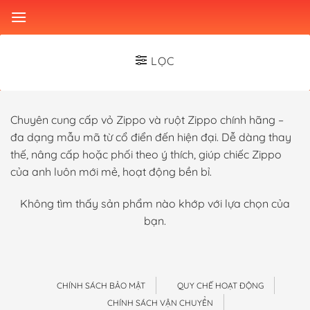
Skip
to
content
LỌC
Chuyên cung cấp vỏ Zippo và ruột Zippo chính hãng –
đa dạng mẫu mã từ cổ điển đến hiện đại. Dễ dàng thay
thế, nâng cấp hoặc phối theo ý thích, giúp chiếc Zippo
của anh luôn mới mẻ, hoạt động bền bỉ.
Không tìm thấy sản phẩm nào khớp với lựa chọn của
bạn.
CHÍNH SÁCH BẢO MẬT
QUY CHẾ HOẠT ĐỘNG
CHÍNH SÁCH VẬN CHUYỂN