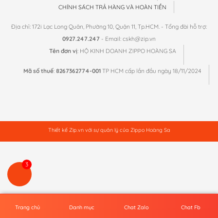
CHÍNH SÁCH TRẢ HÀNG VÀ HOÀN TIỀN
Địa chỉ: 172i Lạc Long Quân, Phường 10, Quận 11, Tp.HCM. - Tổng đài hỗ trợ:
0927.247.247
- Email: cskh@zip.vn
Tên đơn vị
: HỘ KINH DOANH ZIPPO HOÀNG SA
Mã số thuế
:
8267362774-001
TP HCM cấp lần đầu ngày 18/11/2024
Thiết kế
Zip.vn
với sự quản lý của Zippo Hoàng Sa
3
Trang chủ
Danh mục
Chat Zalo
Chat Fb