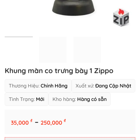
Khung màn co trưng bày 1 Zippo
Thương Hiệu:
Chính Hãng
Xuất xứ:
Đang Cập Nhật
Tình Trạng:
Mới
Kho hàng:
Hàng có sẵn
Khoảng
–
₫
₫
Số Lượng Giá Tốt
35,000
250,000
giá:
1 cái
10 cái
từ