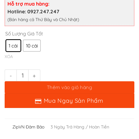
XÓA
35,000 ₫
Hỗ trợ mua hàng:
đến
Hotline: 0927.247.247
Khung màn co trưng bày 1 Zippo số lượng
250,000 ₫
(Bán hàng cả Thứ Bảy và Chủ Nhật)
Thêm vào giỏ hàng
Mua Ngay Sản Phẩm
ZipVN Đảm Bảo
3 Ngày Trả Hàng / Hoàn Tiền