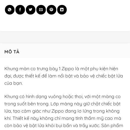
MÔ TẢ
Khung màn co trưng bày 1 Zippo là một phụ kiện hiện
đại, được thiết kế để làm nổi bật và bảo vệ chiếc bật lửa
của bạn.
Khung có hình dạng vuông hoặc thoi, với một màng co
trong suốt bên trong. Lớp màng này giữ chặt chiếc bật
lửa, tạo cảm giác như Zippo đang lơ lửng trong không
khí. Thiết kế này không chỉ mang tính thẩm mỹ cao mà
còn bảo vệ bật lửa khỏi bụi bẩn và trầy xước. Sản phẩm