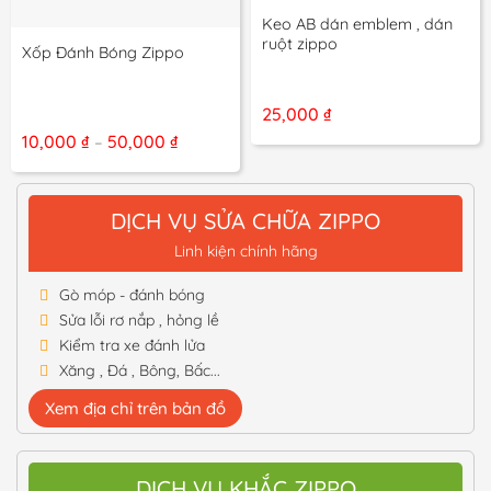
Keo AB dán emblem , dán
ruột zippo
Xốp Đánh Bóng Zippo
25,000
₫
Khoảng
10,000
₫
50,000
₫
–
giá:
từ
10,000 ₫
đến
DỊCH VỤ SỬA CHỮA ZIPPO
50,000 ₫
Linh kiện chính hãng
Gò móp - đánh bóng
Sửa lỗi rơ nắp , hỏng lề
Kiểm tra xe đánh lửa
Xăng , Đá , Bông, Bấc...
Xem địa chỉ trên bản đồ
DỊCH VỤ KHẮC ZIPPO