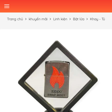
Skip
to
content
Trang chủ
khuyến mãi
Linh kiện
Bật lửa
Khay - Tủ