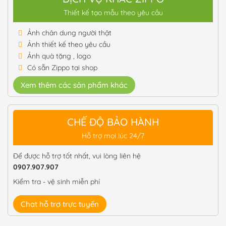
Thiết kế tạo mẫu theo yêu cầu
Ảnh chân dung người thật
Ảnh thiết kế theo yêu cầu
Ảnh quà tặng , logo
Có sẵn Zippo tại shop
Xem thêm các sản phẩm khác
CHẾ ĐỘ BẢO HÀNH
Hỗ trợ mọi lúc 24/7
Để được hỗ trợ tốt nhất, vui lòng liên hệ
0907.907.907
Kiểm tra - vệ sinh miễn phí
Chat hỗ trợ trực tuyến