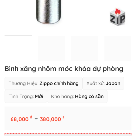
Bình xăng nhôm móc khóa dự phòng
Thương Hiệu:
Zippo chính hãng
Xuất xứ:
Japan
Tình Trạng:
Mới
Kho hàng:
Hàng có sẵn
Khoảng
–
₫
₫
Số Lượng Giá Tốt
68,000
380,000
giá:
1 cái
10 cái
từ