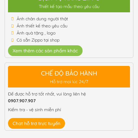
Thiết kế tạo mẫu theo yêu cầu
Ảnh chân dung người thật
Ảnh thiết kế theo yêu cầu
Ảnh quà tặng , logo
Có sẵn Zippo tại shop
Xem thêm các sản phẩm khác
CHẾ ĐỘ BẢO HÀNH
Hỗ trợ mọi lúc 24/7
Để được hỗ trợ tốt nhất, vui lòng liên hệ
0907.907.907
Kiểm tra - vệ sinh miễn phí
Chat hỗ trợ trực tuyến