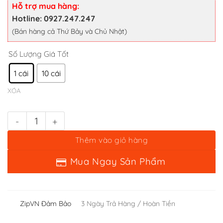
XÓA
68,000 ₫
Hỗ trợ mua hàng:
đến
Hotline: 0927.247.247
Bình xăng nhôm móc khóa dự phòng số lượng
380,000 ₫
(Bán hàng cả Thứ Bảy và Chủ Nhật)
Thêm vào giỏ hàng
Mua Ngay Sản Phẩm
ZipVN Đảm Bảo
3 Ngày Trả Hàng / Hoàn Tiền