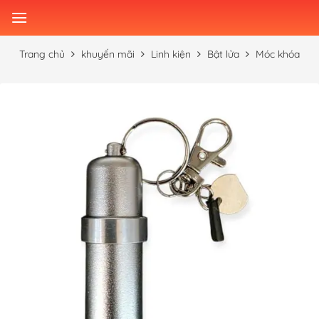
Skip
to
content
Trang chủ
khuyến mãi
Linh kiện
Bật lửa
Móc khóa