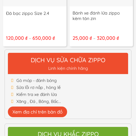
Bánh xe đánh lửa zippo
Đá bạc zippo Size 2.4
kèm tán zin
Khoảng
Khoảng
120,000
₫
650,000
₫
25,000
₫
320,000
₫
–
–
giá:
giá:
từ
từ
120,000 ₫
25,000 
đến
đến
DỊCH VỤ SỬA CHỮA ZIPPO
650,000 ₫
320,000
Linh kiện chính hãng
Gò móp - đánh bóng
Sửa lỗi rơ nắp , hỏng lề
Kiểm tra xe đánh lửa
Xăng , Đá , Bông, Bấc...
Xem địa chỉ trên bản đồ
DỊCH VỤ KHẮC ZIPPO