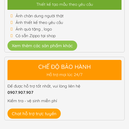
Thiết kế tạo mẫu theo yêu cầu
Ảnh chân dung người thật
Ảnh thiết kế theo yêu cầu
Ảnh quà tặng , logo
Có sẵn Zippo tại shop
Xem thêm các sản phẩm khác
CHẾ ĐỘ BẢO HÀNH
Hỗ trợ mọi lúc 24/7
Để được hỗ trợ tốt nhất, vui lòng liên hệ
0907.907.907
Kiểm tra - vệ sinh miễn phí
Chat hỗ trợ trực tuyến