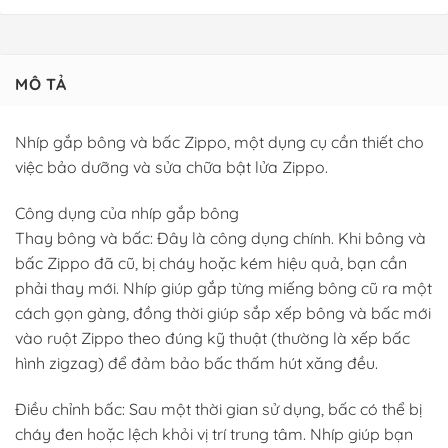
MÔ TẢ
Nhíp gắp bông và bấc Zippo, một dụng cụ cần thiết cho
việc bảo dưỡng và sửa chữa bật lửa Zippo.
Công dụng của nhíp gắp bông
Thay bông và bấc: Đây là công dụng chính. Khi bông và
bấc Zippo đã cũ, bị cháy hoặc kém hiệu quả, bạn cần
phải thay mới. Nhíp giúp gắp từng miếng bông cũ ra một
cách gọn gàng, đồng thời giúp sắp xếp bông và bấc mới
vào ruột Zippo theo đúng kỹ thuật (thường là xếp bấc
hình zigzag) để đảm bảo bấc thấm hút xăng đều.
Điều chỉnh bấc: Sau một thời gian sử dụng, bấc có thể bị
cháy đen hoặc lệch khỏi vị trí trung tâm. Nhíp giúp bạn