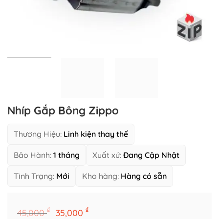
Nhíp Gắp Bông Zippo
Thương Hiệu:
Linh kiện thay thế
Bảo Hành:
1 tháng
Xuất xứ:
Đang Cập Nhật
Tình Trạng:
Mới
Kho hàng:
Hàng có sẵn
Nhíp Gắp Bông Zippo số lượng
Giá
Giá
₫
₫
45,000
35,000