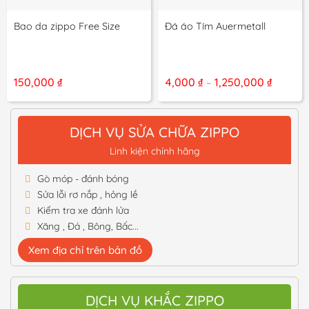
Bao da zippo Free Size
Đá áo Tím Auermetall
Khoản
150,000
₫
4,000
₫
1,250,000
₫
–
giá:
từ
4,000 ₫
đến
DỊCH VỤ SỬA CHỮA ZIPPO
1,250,0
Linh kiện chính hãng
Gò móp - đánh bóng
Sửa lỗi rơ nắp , hỏng lề
Kiểm tra xe đánh lửa
Xăng , Đá , Bông, Bấc...
Xem địa chỉ trên bản đồ
DỊCH VỤ KHẮC ZIPPO