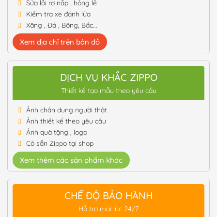
Sửa lỗi rơ nắp , hỏng lề
Kiểm tra xe đánh lửa
Xăng , Đá , Bông, Bấc...
Xem địa chỉ trên bản đồ
DỊCH VỤ KHẮC ZIPPO
Thiết kế tạo mẫu theo yêu cầu
Ảnh chân dung người thật
Ảnh thiết kế theo yêu cầu
Ảnh quà tặng , logo
Có sẵn Zippo tại shop
Xem thêm các sản phẩm khác
CHẾ ĐỘ BẢO HÀNH
Hỗ trợ mọi lúc 24/7