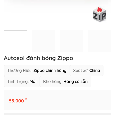
Autosol đánh bóng Zippo
Thương Hiệu:
Zippo chính hãng
Xuất xứ:
China
Tình Trạng:
Mới
Kho hàng:
Hàng có sẵn
₫
Autosol đánh bóng Zippo số lượng
55,000
Thêm vào giỏ hàng