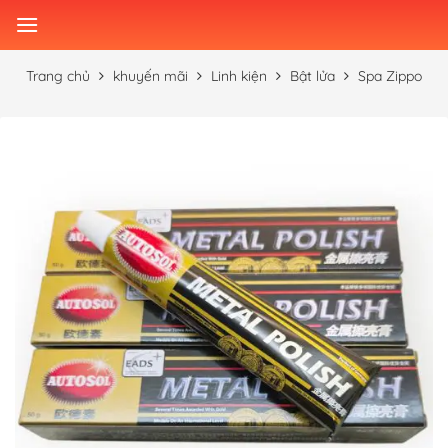
Skip
to
content
Trang chủ
khuyến mãi
Linh kiện
Bật lửa
Spa Zippo