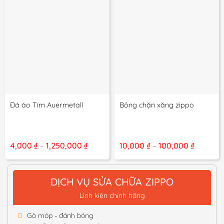
Đá áo Tím Auermetall
Bông chặn xăng zippo
Khoảng
Khoảng
4,000
₫
1,250,000
₫
10,000
₫
100,000
₫
–
–
giá:
giá:
từ
từ
4,000 ₫
10,000 ₫
đến
đến
DỊCH VỤ SỬA CHỮA ZIPPO
1,250,000 ₫
100,000 
Linh kiện chính hãng
Gò móp - đánh bóng