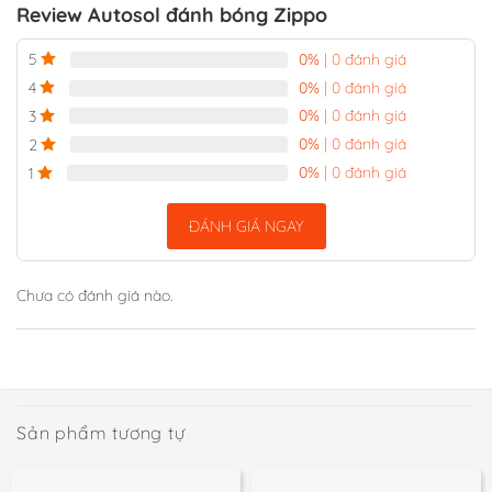
Review Autosol đánh bóng Zippo
0%
| 0 đánh giá
5
0%
| 0 đánh giá
4
0%
| 0 đánh giá
3
0%
| 0 đánh giá
2
0%
| 0 đánh giá
1
ĐÁNH GIÁ NGAY
Chưa có đánh giá nào.
Sản phẩm tương tự