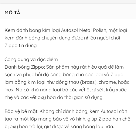
MÔ TẢ
Kem đánh bóng kim loại Autosol Metal Polish, một loại
kem đánh bóng chuyên dụng được nhiều người chơi
Zippo tin dùng.
Công dụng và đặc điểm
Đánh bóng Zippo: Sản phẩm này rất hiệu quả để làm
sạch và phục hồi độ sáng bóng cho các loại vỏ Zippo
làm bằng kim loại như đồng thau (brass), chrome, hoặc
inox. Nó có khả năng loại bỏ các vết ố, gỉ sét, trầy xước
nhẹ và các vết oxy hóa do thời gian sử dụng.
Bảo vệ bề mặt: Không chỉ đánh bóng, kem Autosol còn
tạo ra một lớp màng bảo vệ vô hình, giúp Zippo hạn chế
bị oxy hóa trở lại, giữ được vẻ sáng bóng lâu hơn.