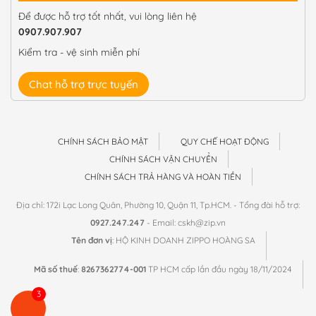
Để được hỗ trợ tốt nhất, vui lòng liên hệ
0907.907.907
Kiểm tra - vệ sinh miễn phí
Chat hỗ trợ trực tuyến
CHÍNH SÁCH BẢO MẬT
QUY CHẾ HOẠT ĐỘNG
CHÍNH SÁCH VẬN CHUYỂN
CHÍNH SÁCH TRẢ HÀNG VÀ HOÀN TIỀN
Địa chỉ: 172i Lạc Long Quân, Phường 10, Quận 11, Tp.HCM. - Tổng đài hỗ trợ:
0927.247.247
- Email: cskh@zip.vn
Tên đơn vị
: HỘ KINH DOANH ZIPPO HOÀNG SA
Mã số thuế
:
8267362774-001
TP HCM cấp lần đầu ngày 18/11/2024
3