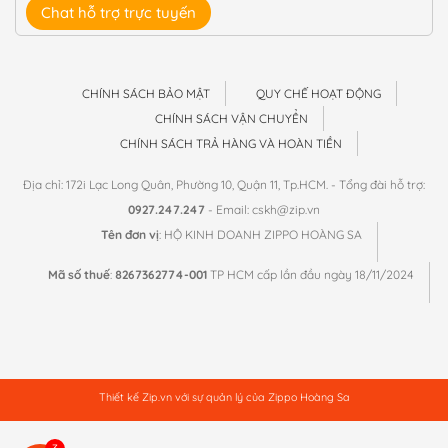
Chat hỗ trợ trực tuyến
CHÍNH SÁCH BẢO MẬT
QUY CHẾ HOẠT ĐỘNG
CHÍNH SÁCH VẬN CHUYỂN
CHÍNH SÁCH TRẢ HÀNG VÀ HOÀN TIỀN
Địa chỉ: 172i Lạc Long Quân, Phường 10, Quận 11, Tp.HCM. - Tổng đài hỗ trợ:
0927.247.247
- Email: cskh@zip.vn
Tên đơn vị
: HỘ KINH DOANH ZIPPO HOÀNG SA
Mã số thuế
:
8267362774-001
TP HCM cấp lần đầu ngày 18/11/2024
Thiết kế
Zip.vn
với sự quản lý của Zippo Hoàng Sa