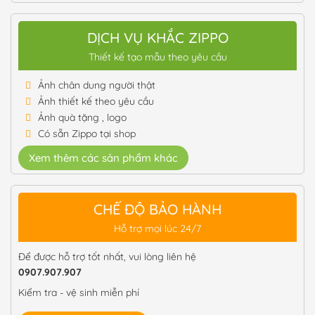
DỊCH VỤ KHẮC ZIPPO
Thiết kế tạo mẫu theo yêu cầu
Ảnh chân dung người thật
Ảnh thiết kế theo yêu cầu
Ảnh quà tặng , logo
Có sẵn Zippo tại shop
Xem thêm các sản phẩm khác
CHẾ ĐỘ BẢO HÀNH
Hỗ trợ mọi lúc 24/7
Để được hỗ trợ tốt nhất, vui lòng liên hệ
0907.907.907
Kiểm tra - vệ sinh miễn phí