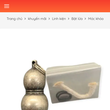
Skip
to
content
Trang chủ
khuyến mãi
Linh kiện
Bật lửa
Móc khóa