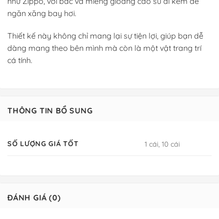
như Zippo, với bấc và miếng gioăng cao su đi kèm để
ngăn xăng bay hơi.
Thiết kế này không chỉ mang lại sự tiện lợi, giúp bạn dễ
dàng mang theo bên mình mà còn là một vật trang trí
cá tính.
THÔNG TIN BỔ SUNG
SỐ LƯỢNG GIÁ TỐT
1 cái, 10 cái
ĐÁNH GIÁ (0)