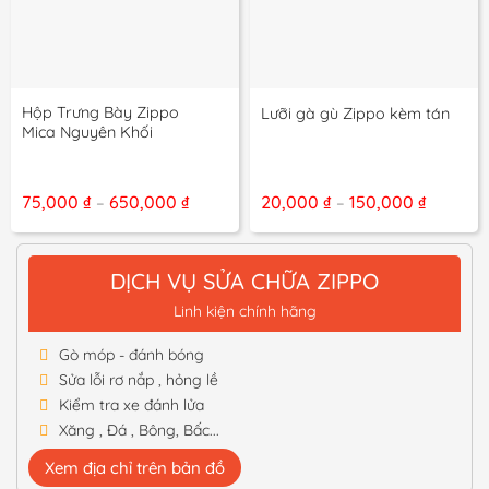
Hộp Trưng Bày Zippo
Lưỡi gà gù Zippo kèm tán
Mica Nguyên Khối
Khoảng
Khoảng
75,000
₫
650,000
₫
20,000
₫
150,000
₫
–
–
giá:
giá:
từ
từ
75,000 ₫
20,000 
đến
đến
DỊCH VỤ SỬA CHỮA ZIPPO
650,000 ₫
150,000 
Linh kiện chính hãng
Gò móp - đánh bóng
Sửa lỗi rơ nắp , hỏng lề
Kiểm tra xe đánh lửa
Xăng , Đá , Bông, Bấc...
Xem địa chỉ trên bản đồ