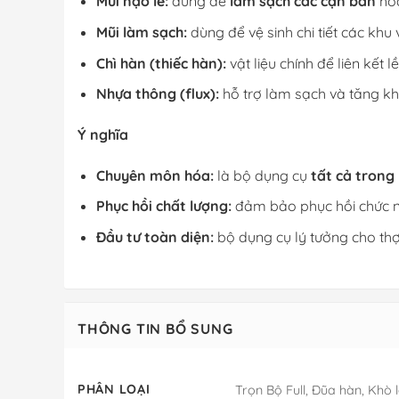
Mũi nạo lề:
dùng để
làm sạch các cặn bẩn
hoặ
Mũi làm sạch:
dùng để vệ sinh chi tiết các khu
Chì hàn (thiếc hàn):
vật liệu chính để liên kết l
Nhựa thông (flux):
hỗ trợ làm sạch và tăng kh
Ý nghĩa
Chuyên môn hóa:
là bộ dụng cụ
tất cả trong
Phục hồi chất lượng:
đảm bảo phục hồi chức 
Đầu tư toàn diện:
bộ dụng cụ lý tưởng cho th
THÔNG TIN BỔ SUNG
PHÂN LOẠI
Trọn Bộ Full, Đũa hàn, Khò 