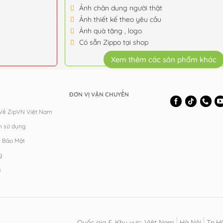
Ảnh chân dung người thật
Ảnh thiết kế theo yêu cầu
Ảnh quà tặng , logo
Có sẵn Zippo tại shop
Xem thêm các sản phẩm khác
ĐƠN VỊ VẬN CHUYỂN
 Về ZipVN Việt Nam
n sử dụng
h Bảo Mật
g
s
Quốc gia & Khu vực:
Việt Nam
Hà Nội
Tp.