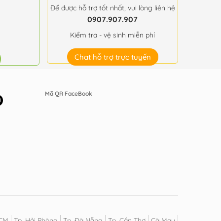
Để được hỗ trợ tốt nhất, vui lòng liên hệ
0907.907.907
Kiểm tra - vệ sinh miễn phí
Chat hỗ trợ trực tuyến
Mã QR FaceBook
HCM
Tp. Hải Phòng
Tp. Đà Nẵng
Tp. Cần Thơ
Cà Mau