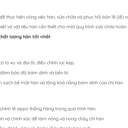
để thực hiện công việc hàn, sửa chữa và phục hồi bản lề (lề) vỏ
ệt và vật liệu hàn cần thiết cho một quy trình sửa chữa hoàn 
chất lượng hàn tốt nhất
.
có lò xo và đai ốc điều chỉnh lực kẹp.
 đảm bảo độ bám dính và bền bỉ.
m sạch bề mặt hàn và tăng khả năng bám dính của chì hàn.
chỉnh lề zippo thẳng hàng trong quá trình hàn.
nh và chính xác để làm nóng và nung chảy chì hàn.