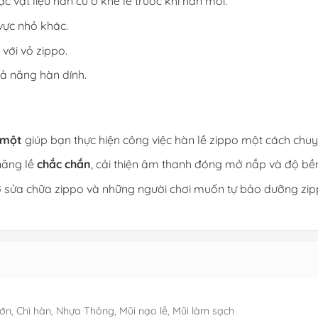
c vật liệu hàn cũ ở khe lề trước khi hàn mới.
 vực nhỏ khác.
ề với vỏ zippo.
ả năng hàn dính.
 một
giúp bạn thực hiện công việc hàn lề zippo một cách chuy
năng lề
chắc chắn
, cải thiện âm thanh đóng mở nắp và độ bền
ợ sửa chữa zippo và những người chơi muốn tự bảo dưỡng zi
lớn, Chì hàn, Nhựa Thông, Mũi nạo lề, Mũi làm sạch