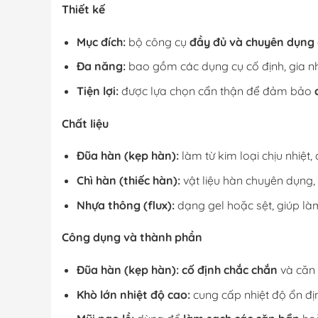
Thiết kế
Mục đích:
bộ công cụ
đầy đủ và chuyên dụng
Đa năng:
bao gồm các dụng cụ cố định, gia nhi
Tiện lợi:
được lựa chọn cẩn thận để đảm bảo
Chất liệu
Đũa hàn (kẹp hàn):
làm từ kim loại chịu nhiệt, 
Chì hàn (thiếc hàn):
vật liệu hàn chuyên dụng,
Nhựa thông (flux):
dạng gel hoặc sệt, giúp là
Công dụng và thành phần
Đũa hàn (kẹp hàn):
cố định chắc chắn
và căn 
Khò lớn nhiệt độ cao:
cung cấp nhiệt độ ổn đị