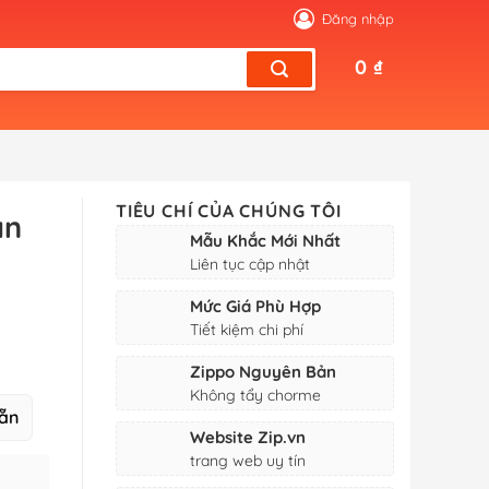
Đăng nhập
0
₫
TIÊU CHÍ CỦA CHÚNG TÔI
ản
Mẫu Khắc Mới Nhất
Liên tục cập nhật
Mức Giá Phù Hợp
Tiết kiệm chi phí
Zippo Nguyên Bản
Không tẩy chorme
ẵn
Website Zip.vn
trang web uy tín