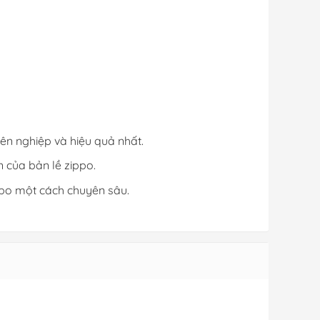
ên nghiệp và hiệu quả nhất.
 của bản lề zippo.
ppo một cách chuyên sâu.