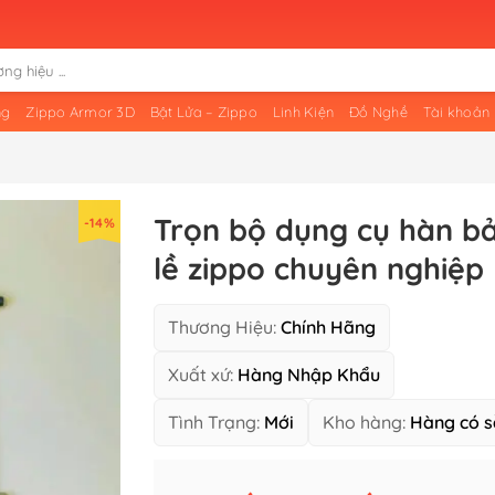
ng
Zippo Armor 3D
Bật Lửa – Zippo
Linh Kiện
Đồ Nghề
Tài khoản
Trọn bộ dụng cụ hàn b
-14%
lề zippo chuyên nghiệp
Thương Hiệu:
Chính Hãng
Xuất xứ:
Hàng Nhập Khẩu
Tình Trạng:
Mới
Kho hàng:
Hàng có s