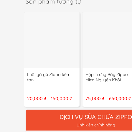
Sản phẩm tương tự
+
+
Lưỡi gà gù Zippo kèm
Hộp Trưng Bày Zippo
tán
Mica Nguyên Khối
Khoảng
20,000
₫
150,000
₫
75,000
₫
650,000
₫
–
–
giá:
từ
20,000 ₫
đến
DỊCH VỤ SỬA CHỮA ZIPP
150,000 ₫
Linh kiện chính hãng