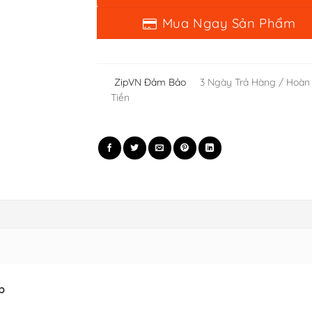
ZipVN Đảm Bảo
3 Ngày Trả Hàng / Hoàn
Tiền
p