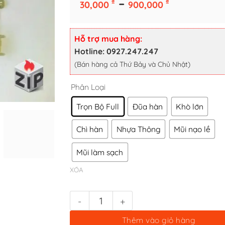
Khoảng
–
₫
₫
30,000
900,000
giá:
từ
Phân Loại
30,000 ₫
Hỗ trợ mua hàng:
đến
Hotline: 0927.247.247
Trọn Bộ Full
Đũa hàn
Khò lớn
900,000 
(Bán hàng cả Thứ Bảy và Chủ Nhật)
Chì hàn
Nhựa Thông
Mũi nạo lề
Mũi làm sạch
XÓA
Trọn bộ dụng cụ hàn bản lề zippo chuyên nghiệp số lượng
Thêm vào giỏ hàng
Mua Ngay Sản Phẩm