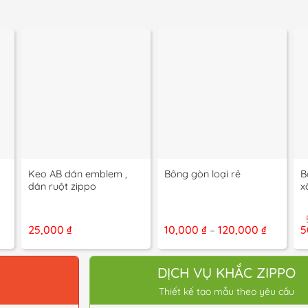
+
+
+
Keo AB dán emblem ,
B
Bông gòn loại rẻ
dán ruột zippo
x
Khoảng
Khoảng
G
25,000
₫
10,000
₫
120,000
₫
5
–
giá:
giá:
g
từ
từ
là
75,000 ₫
10,000 ₫
5
đến
đến
O
DỊCH VỤ KHẮC ZIPPO
650,000 ₫
120,000 
Thiết kế tạo mẫu theo yêu cầu