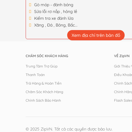
Gò móp - đánh bóng
Sửa lỗi rơ nắp , hỏng lề
Kiểm tra xe đánh lửa
Xăng , Đá , Bông, Bấc...
Xem địa chỉ trên bản đồ
CHĂM SÓC KHÁCH HÀNG
VỀ ZipVN
Trung Tâm Trợ Giúp
Giới Thiệu
Thanh Toán
Điều Khoả
Trả Hàng & Hoàn Tiền
Chính Sác
Chăm Sóc Khách Hàng
Chính Hãn
Chính Sách Bảo Hành
Flash Sale
© 2025 ZipVN. Tất cả các quyền được bảo lưu.