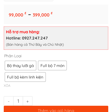
Phân Loại
Khoảng
–
₫
₫
99,000
399,000
Bộ thay lưỡi gà
Full bộ 7 món
giá:
từ
Full bộ kèm linh kiện
99,000 ₫
Hỗ trợ mua hàng:
XÓA
đến
Hotline: 0927.247.247
399,000 ₫
(Bán hàng cả Thứ Bảy và Chủ Nhật)
FULL BỘ DỤNG CỤ SỬA CHỮA, THAY LINH KIỆN RUỘT ZIPPO số l
Thêm vào giỏ hàng
Mua Ngay Sản Phẩm