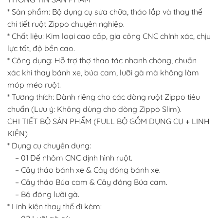
* Sản phẩm: Bộ dụng cụ sửa chữa, tháo lắp và thay thế
chi tiết ruột Zippo chuyên nghiệp.
* Chất liệu: Kim loại cao cấp, gia công CNC chính xác, chịu
lực tốt, độ bền cao.
* Công dụng: Hỗ trợ thợ thao tác nhanh chóng, chuẩn
xác khi thay bánh xe, búa cam, lưỡi gà mà không làm
móp méo ruột.
* Tương thích: Dành riêng cho các dòng ruột Zippo tiêu
chuẩn (Lưu ý: Không dùng cho dòng Zippo Slim).
CHI TIẾT BỘ SẢN PHẨM (FULL BỘ GỒM DỤNG CỤ + LINH
KIỆN)
* Dụng cụ chuyên dụng:
– 01 Đế nhôm CNC định hình ruột.
– Cây tháo bánh xe & Cây đóng bánh xe.
– Cây tháo Búa cam & Cây đóng Búa cam.
– Bộ đóng lưỡi gà.
* Linh kiện thay thế đi kèm: