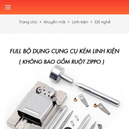
Skip
to
content
Trang chủ
khuyến mãi
Linh kiện
Đồ nghề