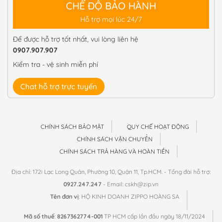
CHẾ ĐỘ BẢO HÀNH
Hỗ trợ mọi lúc 24/7
Để được hỗ trợ tốt nhất, vui lòng liên hệ
0907.907.907
Kiểm tra - vệ sinh miễn phí
Chat hỗ trợ trực tuyến
CHÍNH SÁCH BẢO MẬT
QUY CHẾ HOẠT ĐỘNG
CHÍNH SÁCH VẬN CHUYỂN
CHÍNH SÁCH TRẢ HÀNG VÀ HOÀN TIỀN
Địa chỉ: 172i Lạc Long Quân, Phường 10, Quận 11, Tp.HCM. - Tổng đài hỗ trợ:
0927.247.247
- Email: cskh@zip.vn
Tên đơn vị
: HỘ KINH DOANH ZIPPO HOÀNG SA
Mã số thuế
:
8267362774-001
TP HCM cấp lần đầu ngày 18/11/2024