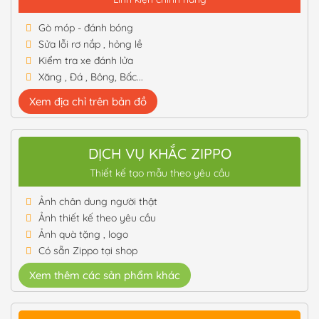
Gò móp - đánh bóng
Sửa lỗi rơ nắp , hỏng lề
Kiểm tra xe đánh lửa
Xăng , Đá , Bông, Bấc...
Xem địa chỉ trên bản đồ
DỊCH VỤ KHẮC ZIPPO
Thiết kế tạo mẫu theo yêu cầu
Ảnh chân dung người thật
Ảnh thiết kế theo yêu cầu
Ảnh quà tặng , logo
Có sẵn Zippo tại shop
Xem thêm các sản phẩm khác