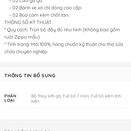
– 02 Lưỡi gà gù.
– 02 Bánh xe xỏ chỉ dòng cao cấp.
– 02 Búa cam kèm chốt tán.
THÔNG SỐ KỸ THUẬT
* Quy cách: Trọn bộ đầy đủ như hình (Không bao gồm
ruột Zippo mẫu).
* Tình trạng: Mới 100%, hàng chuẩn kỹ thuật cho thợ sửa
chữa chuyên nghiệp.
THÔNG TIN BỔ SUNG
Bộ thay lưỡi gà, Full bộ 7 món, Full bộ kèm linh
PHÂN
LOẠI
kiện