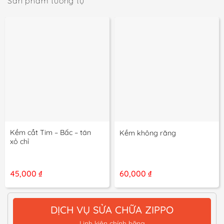
Sản phẩm tương tự
Kềm cắt Tim – Bấc – tán
Kềm không răng
xỏ chỉ
45,000
₫
60,000
₫
DỊCH VỤ SỬA CHỮA ZIPPO
Linh kiện chính hãng