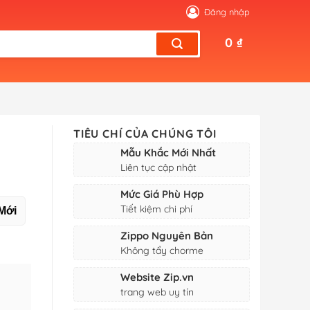
Đăng nhập
0
₫
TIÊU CHÍ CỦA CHÚNG TÔI
Mẫu Khắc Mới Nhất
Liên tục cập nhật
Mức Giá Phù Hợp
Tiết kiệm chi phí
Mới
Zippo Nguyên Bản
Không tẩy chorme
Website Zip.vn
trang web uy tín