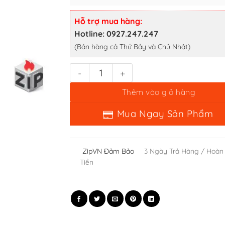
Nước tẩy sơn Zippo số lượng
Hỗ trợ mua hàng:
Hotline: 0927.247.247
Thêm vào giỏ hàng
(Bán hàng cả Thứ Bảy và Chủ Nhật)
Mua Ngay Sản Phẩm
ZipVN Đảm Bảo
3 Ngày Trả Hàng / Hoàn
Tiền