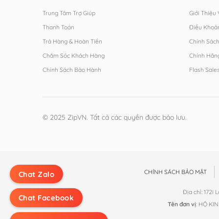
Trung Tâm Trợ Giúp
Giới Thiệu
Thanh Toán
Điều Khoả
Trả Hàng & Hoàn Tiền
Chính Sác
Chăm Sóc Khách Hàng
Chính Hãn
Chính Sách Bảo Hành
Flash Sale
© 2025 ZipVN. Tất cả các quyền được bảo lưu.
CHÍNH SÁCH BẢO MẬT
Chat Zalo
Địa chỉ: 172i
Chat Facebook
Tên đơn vị
: HỘ KI