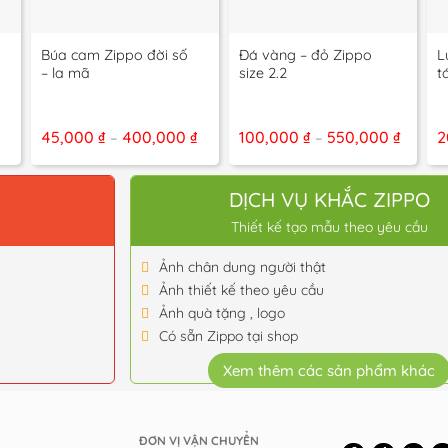
+
+
+
Búa cam Zippo đời số
Đá vàng – đỏ Zippo
L
– la mã
size 2.2
t
Khoảng
Khoản
45,000
₫
400,000
₫
100,000
₫
550,000
₫
2
–
–
giá:
giá:
từ
từ
45,000 ₫
100,00
đến
đến
O
DỊCH VỤ KHẮC ZIPPO
400,000 ₫
550,00
Thiết kế tạo mẫu theo yêu cầu
Ảnh chân dung người thật
Ảnh thiết kế theo yêu cầu
Ảnh quà tặng , logo
Có sẵn Zippo tại shop
Xem thêm các sản phẩm khác
ĐƠN VỊ VẬN CHUYỂN