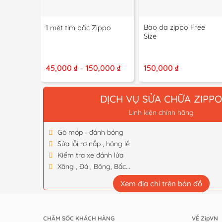
+
+
Bao da zippo Free
1 mét tim bấc Zippo
Size
Khoảng
45,000
₫
150,000
₫
150,000
₫
–
giá:
từ
45,000 ₫
đến
DỊCH VỤ SỬA CHỮA ZIPP
150,000 ₫
Linh kiện chính hãng
Gò móp - đánh bóng
Sửa lỗi rơ nắp , hỏng lề
Kiểm tra xe đánh lửa
Xăng , Đá , Bông, Bấc...
Xem địa chỉ trên bản đồ
CHĂM SÓC KHÁCH HÀNG
VỀ ZipVN