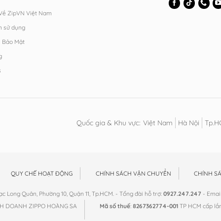
 Về ZipVN Việt Nam
n sử dụng
h Bảo Mật
g
s
Quốc gia & Khu vực:
Việt Nam
Hà Nội
Tp.
QUY CHẾ HOẠT ĐỘNG
CHÍNH SÁCH VẬN CHUYỂN
CHÍNH S
 Lạc Long Quân, Phường 10, Quận 11, Tp.HCM. - Tổng đài hỗ trợ:
0927.247.247
- Email
NH DOANH ZIPPO HOÀNG SA
Mã số thuế
:
8267362774-001
TP HCM cấp lầ