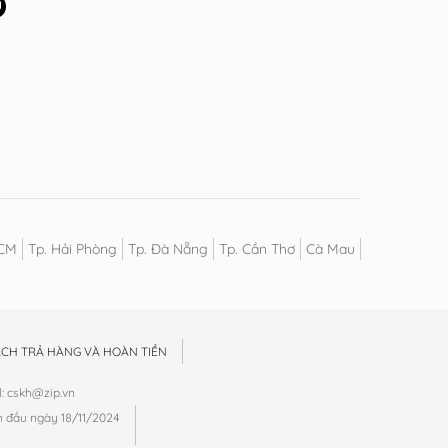
HCM
Tp. Hải Phòng
Tp. Đà Nẵng
Tp. Cần Thơ
Cà Mau
ÁCH TRẢ HÀNG VÀ HOÀN TIỀN
: cskh@zip.vn
n đầu ngày 18/11/2024