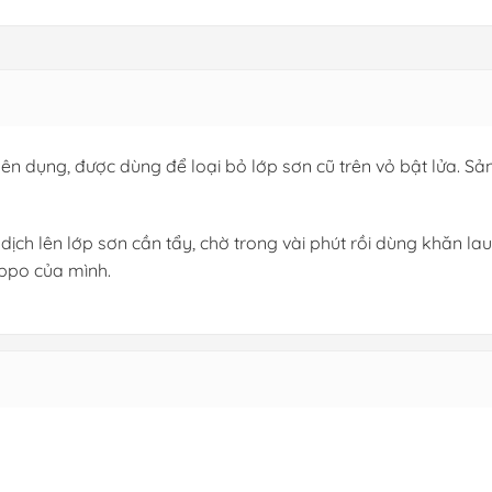
yên dụng, được dùng để loại bỏ lớp sơn cũ trên vỏ bật lửa.
dịch lên lớp sơn cần tẩy, chờ trong vài phút rồi dùng khăn l
ippo của mình.