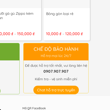
+
+
ưỡi gà gù Zippo kèm
Keo AB d
Bông gòn loại rẻ
án
dán ruột
g
Khoảng
Khoảng
0,000
₫
150,000
₫
10,000
₫
120,000
₫
25,000
–
–
giá:
giá:
từ
từ
0 ₫
20,000 ₫
10,000 ₫
đến
đến
CHẾ ĐỘ BẢO HÀNH
0 ₫
150,000 ₫
120,000 ₫
Hỗ trợ mọi lúc 24/7
Để được hỗ trợ tốt nhất, vui lòng liên hệ
0907.907.907
Kiểm tra - vệ sinh miễn phí
Chat hỗ trợ trực tuyến
Mã QR FaceBook