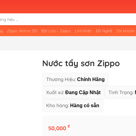
ng
Zippo Armor 3D
Bật Lửa – Zippo
Linh Kiện
Đồ Nghề
Tài khoản
Nước tẩy sơn Zippo
Thương Hiệu:
Chính Hãng
Xuất xứ:
Tình Trạng:
Đang Cập Nhật
Kho hàng:
Hàng có sẵn
₫
50,000