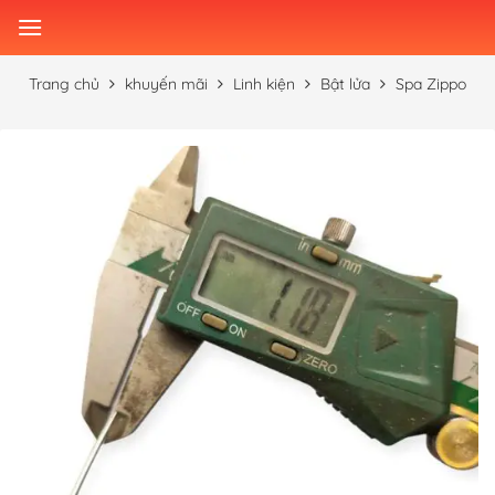
Skip
to
content
Trang chủ
khuyến mãi
Linh kiện
Bật lửa
Spa Zippo