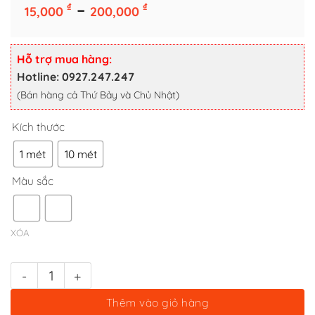
Kích thước
Khoảng
–
₫
₫
15,000
200,000
giá:
1 mét
10 mét
từ
Màu sắc
15,000 ₫
Hỗ trợ mua hàng:
đến
Hotline: 0927.247.247
200,000 ₫
XÓA
(Bán hàng cả Thứ Bảy và Chủ Nhật)
1 mét thép chốt bản lề cho bật lửa Zippo số lượng
Thêm vào giỏ hàng
Mua Ngay Sản Phẩm