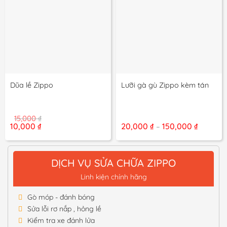
Dũa lề Zippo
Lưỡi gà gù Zippo kèm tán
15,000
₫
Giá
Giá
Khoảng
10,000
₫
20,000
₫
150,000
₫
–
gốc
hiện
giá:
là:
tại
từ
15,000 ₫.
là:
20,000 
10,000 ₫.
đến
DỊCH VỤ SỬA CHỮA ZIPPO
150,000 
Linh kiện chính hãng
Gò móp - đánh bóng
Sửa lỗi rơ nắp , hỏng lề
Kiểm tra xe đánh lửa