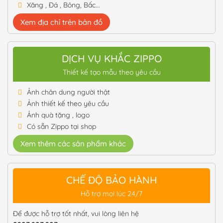
Xăng , Đá , Bông, Bấc...
Xem địa chỉ trên bản đồ
DỊCH VỤ KHẮC ZIPPO
Thiết kế tạo mẫu theo yêu cầu
Ảnh chân dung người thật
Ảnh thiết kế theo yêu cầu
Ảnh quà tặng , logo
Có sẵn Zippo tại shop
Xem thêm các sản phẩm khác
CHẾ ĐỘ BẢO HÀNH
Hỗ trợ mọi lúc 24/7
Để được hỗ trợ tốt nhất, vui lòng liên hệ