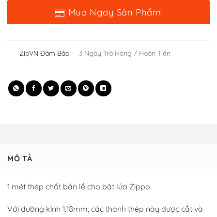
ZipVN Đảm Bảo
3 Ngày Trả Hàng / Hoàn Tiền
MÔ TẢ
1 mét thép chốt bản lề cho bật lửa Zippo.
Với đường kính 1.18mm, các thanh thép này được cắt và