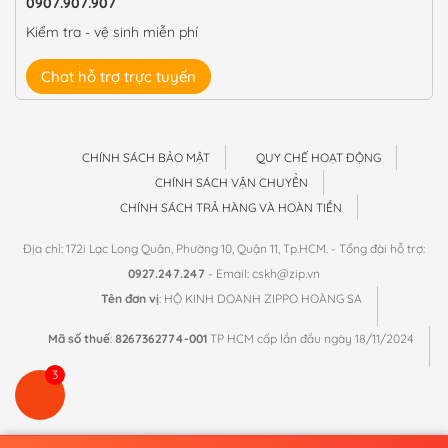
0907.907.907
Kiểm tra - vệ sinh miễn phí
Chat hỗ trợ trực tuyến
CHÍNH SÁCH BẢO MẬT
QUY CHẾ HOẠT ĐỘNG
CHÍNH SÁCH VẬN CHUYỂN
CHÍNH SÁCH TRẢ HÀNG VÀ HOÀN TIỀN
Địa chỉ: 172i Lạc Long Quân, Phường 10, Quận 11, Tp.HCM. - Tổng đài hỗ trợ:
0927.247.247
- Email: cskh@zip.vn
Tên đơn vị
: HỘ KINH DOANH ZIPPO HOÀNG SA
Mã số thuế
:
8267362774-001
TP HCM cấp lần đầu ngày 18/11/2024
3