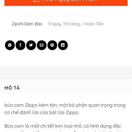
ZipVN Đảm Bảo
3 Ngày Trả Hàng / Hoàn Tiền
MÔ TẢ
búa cam Zippo kèm tán, một bộ phận quan trọng trong
cơ chế đánh lửa của bật lửa Zippo.
Búa cam là một chi tiết kim loại nhỏ, có hình dạng đặc