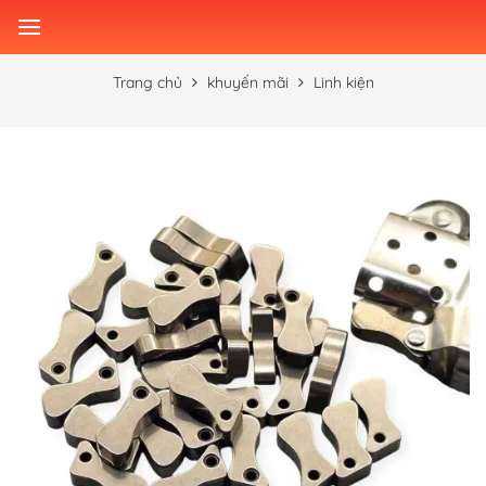
Skip
to
content
Trang chủ
khuyến mãi
Linh kiện