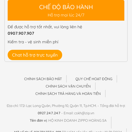
CHẾ ĐỘ BẢO HÀNH
Hỗ trợ mọi lúc 24/7
Để được hỗ trợ tốt nhất, vui lòng liên hệ
0907.907.907
Kiểm tra - vệ sinh miễn phí
Chat hỗ trợ trực tuyến
CHÍNH SÁCH BẢO MẬT
QUY CHẾ HOẠT ĐỘNG
CHÍNH SÁCH VẬN CHUYỂN
CHÍNH SÁCH TRẢ HÀNG VÀ HOÀN TIỀN
Địa chỉ: 172i Lạc Long Quân, Phường 10, Quận 11, Tp.HCM. - Tổng đài hỗ trợ:
0927.247.247
- Email: cskh@zip.vn
Tên đơn vị
: HỘ KINH DOANH ZIPPO HOÀNG SA