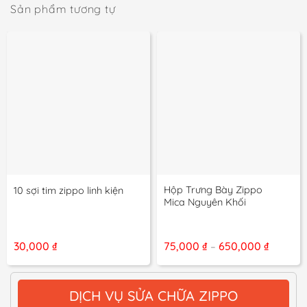
Sản phẩm tương tự
Hộp Trưng Bày Zippo
10 sợi tim zippo linh kiện
Mica Nguyên Khối
Khoảng
30,000
₫
75,000
₫
650,000
₫
–
giá:
từ
75,000 
đến
DỊCH VỤ SỬA CHỮA ZIPPO
650,000