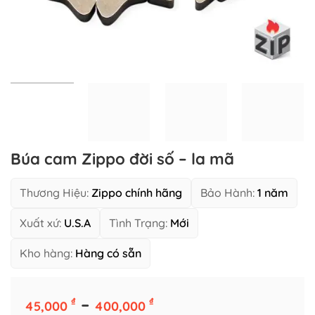
Búa cam Zippo đời số – la mã
Thương Hiệu:
Zippo chính hãng
Bảo Hành:
1 năm
Xuất xứ:
U.S.A
Tình Trạng:
Mới
Kho hàng:
Hàng có sẵn
Phân Loại
Khoảng
–
₫
₫
45,000
400,000