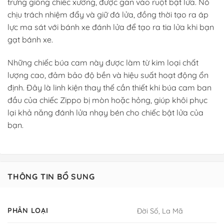
trưng giống chiếc xương, được gắn vào ruột bật lửa. Nó
chịu trách nhiệm đẩy và giữ đá lửa, đồng thời tạo ra áp
lực ma sát với bánh xe đánh lửa để tạo ra tia lửa khi bạn
gạt bánh xe.
Những chiếc búa cam này được làm từ kim loại chất
lượng cao, đảm bảo độ bền và hiệu suất hoạt động ổn
định. Đây là linh kiện thay thế cần thiết khi búa cam ban
đầu của chiếc Zippo bị mòn hoặc hỏng, giúp khôi phục
lại khả năng đánh lửa nhạy bén cho chiếc bật lửa của
bạn.
THÔNG TIN BỔ SUNG
PHÂN LOẠI
Đời Số, La Mã