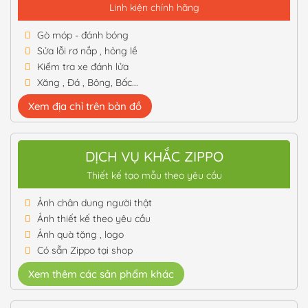
Linh kiện chính hãng
Gò móp - đánh bóng
Sửa lỗi rơ nắp , hỏng lề
Kiểm tra xe đánh lửa
Xăng , Đá , Bông, Bấc...
Xem địa chỉ trên bản đồ
DỊCH VỤ KHẮC ZIPPO
Thiết kế tạo mẫu theo yêu cầu
Ảnh chân dung người thật
Ảnh thiết kế theo yêu cầu
Ảnh quà tặng , logo
Có sẵn Zippo tại shop
Xem thêm các sản phẩm khác