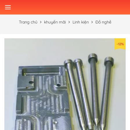
Skip
to
content
Trang chủ
khuyến mãi
Linh kiện
Đồ nghề
-12%