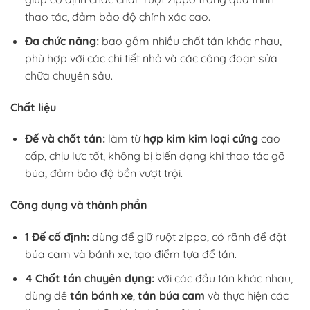
thao tác, đảm bảo độ chính xác cao.
Đa chức năng:
bao gồm nhiều chốt tán khác nhau,
phù hợp với các chi tiết nhỏ và các công đoạn sửa
chữa chuyên sâu.
Chất liệu
Đế và chốt tán:
làm từ
hợp kim kim loại cứng
cao
cấp, chịu lực tốt, không bị biến dạng khi thao tác gõ
búa, đảm bảo độ bền vượt trội.
Công dụng và thành phần
1 Đế cố định:
dùng để giữ ruột zippo, có rãnh để đặt
búa cam và bánh xe, tạo điểm tựa để tán.
4 Chốt tán chuyên dụng:
với các đầu tán khác nhau,
dùng để
tán bánh xe
,
tán búa cam
và thực hiện các