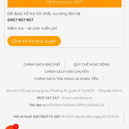
Hỗ trợ mọi lúc 24/7
Để được hỗ trợ tốt nhất, vui lòng liên hệ
0907.907.907
Kiểm tra - vệ sinh miễn phí
Chat hỗ trợ trực tuyến
CHÍNH SÁCH BẢO MẬT
QUY CHẾ HOẠT ĐỘNG
CHÍNH SÁCH VẬN CHUYỂN
CHÍNH SÁCH TRẢ HÀNG VÀ HOÀN TIỀN
Địa chỉ: 172i Lạc Long Quân, Phường 10, Quận 11, Tp.HCM. - Tổng đài hỗ trợ:
0927.247.247
- Email: cskh@zip.vn
Tên đơn vị
: HỘ KINH DOANH ZIPPO HOÀNG SA
Mã số thuế
:
8267362774-001
TP HCM cấp lần đầu ngày 18/11/2024
3