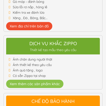
Gò móp - đánh bóng
Sửa lỗi rơ nắp , hỏng lề
Kiểm tra xe đánh lửa
Xăng , Đá , Bông, Bấc...
Xem địa chỉ trên bản đồ
DỊCH VỤ KHẮC ZIPPO
Thiết kế tạo mẫu theo yêu cầu
Ảnh chân dung người thật
Ảnh thiết kế theo yêu cầu
Ảnh quà tặng , logo
Có sẵn Zippo tại shop
Xem thêm các sản phẩm khác
CHẾ ĐỘ BẢO HÀNH