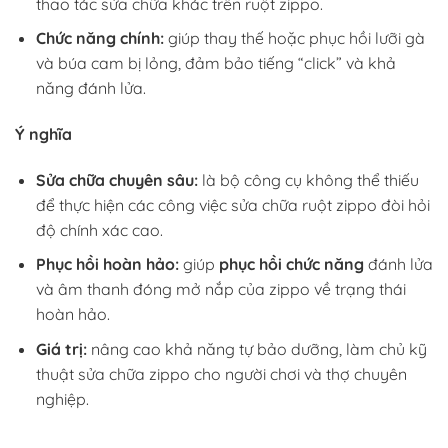
thao tác sửa chữa khác trên ruột zippo.
Chức năng chính:
giúp thay thế hoặc phục hồi lưỡi gà
và búa cam bị lỏng, đảm bảo tiếng “click” và khả
năng đánh lửa.
Ý nghĩa
Sửa chữa chuyên sâu:
là bộ công cụ không thể thiếu
để thực hiện các công việc sửa chữa ruột zippo đòi hỏi
độ chính xác cao.
Phục hồi hoàn hảo:
giúp
phục hồi chức năng
đánh lửa
và âm thanh đóng mở nắp của zippo về trạng thái
hoàn hảo.
Giá trị:
nâng cao khả năng tự bảo dưỡng, làm chủ kỹ
thuật sửa chữa zippo cho người chơi và thợ chuyên
nghiệp.