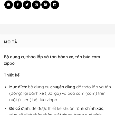
MÔ TẢ
Bộ dụng cụ tháo lắp và tán bánh xe, tán búa cam
zippo
Thiết kế
Mục đích:
bộ dụng cụ
chuyên dùng
để tháo lắp và tán
(đóng) lại bánh xe (lưỡi gà) và búa cam (cam) trên
ruột (insert) bật lửa zippo.
Đế cố định:
đế được thiết kế khuôn rãnh
chính xác
,
giúp cố định chắc chắn ruột zippo trong quá trình