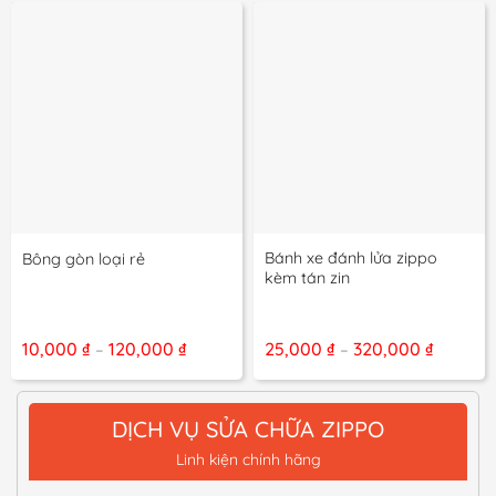
Bánh xe đánh lửa zippo
Bông gòn loại rẻ
kèm tán zin
Khoảng
Khoảng
10,000
₫
120,000
₫
25,000
₫
320,000
₫
–
–
giá:
giá:
từ
từ
10,000 ₫
25,000 
đến
đến
DỊCH VỤ SỬA CHỮA ZIPPO
120,000 ₫
320,000
Linh kiện chính hãng