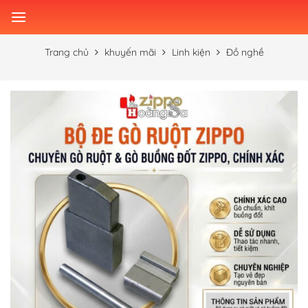
Skip
to
content
Trang chủ
khuyến mãi
Linh kiện
Đồ nghề