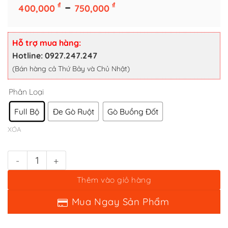
Phân Loại
Khoảng
–
₫
₫
400,000
750,000
giá:
Full Bộ
Đe Gò Ruột
Gò Buồng Đốt
từ
XÓA
400,000 ₫
Hỗ trợ mua hàng:
đến
Bộ dụng cụ chuyên dụng gò ruột và buồng đốt zippo số lượng
Hotline: 0927.247.247
750,000 ₫
(Bán hàng cả Thứ Bảy và Chủ Nhật)
Thêm vào giỏ hàng
Mua Ngay Sản Phẩm