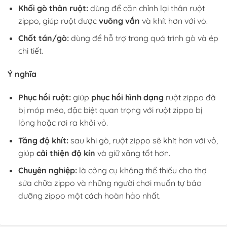
Khối gò thân ruột:
dùng để căn chỉnh lại thân ruột
zippo, giúp ruột được
vuông vắn
và khít hơn với vỏ.
Chốt tán/gò:
dùng để hỗ trợ trong quá trình gò và ép
chi tiết.
Ý nghĩa
Phục hồi ruột:
giúp
phục hồi hình dạng
ruột zippo đã
bị móp méo, đặc biệt quan trọng với ruột zippo bị
lỏng hoặc rơi ra khỏi vỏ.
Tăng độ khít:
sau khi gò, ruột zippo sẽ khít hơn với vỏ,
giúp
cải thiện độ kín
và giữ xăng tốt hơn.
Chuyên nghiệp:
là công cụ không thể thiếu cho thợ
sửa chữa zippo và những người chơi muốn tự bảo
dưỡng zippo một cách hoàn hảo nhất.