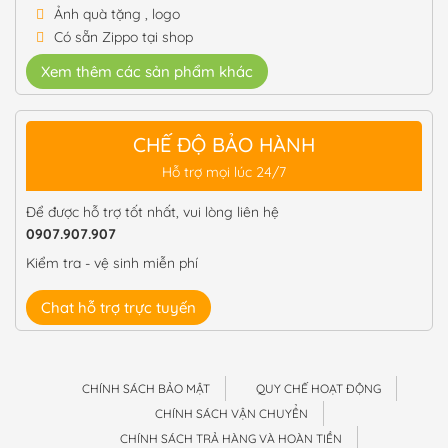
Ảnh quà tặng , logo
Có sẵn Zippo tại shop
Xem thêm các sản phẩm khác
CHẾ ĐỘ BẢO HÀNH
Hỗ trợ mọi lúc 24/7
Để được hỗ trợ tốt nhất, vui lòng liên hệ
0907.907.907
Kiểm tra - vệ sinh miễn phí
Chat hỗ trợ trực tuyến
CHÍNH SÁCH BẢO MẬT
QUY CHẾ HOẠT ĐỘNG
CHÍNH SÁCH VẬN CHUYỂN
CHÍNH SÁCH TRẢ HÀNG VÀ HOÀN TIỀN