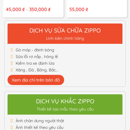
Khoảng
45,000
₫
350,000
₫
55,000
₫
–
giá:
từ
45,000 ₫
đến
DỊCH VỤ SỬA CHỮA ZIPPO
350,000 ₫
Linh kiện chính hãng
Gò móp - đánh bóng
Sửa lỗi rơ nắp , hỏng lề
Kiểm tra xe đánh lửa
Xăng , Đá , Bông, Bấc...
Xem địa chỉ trên bản đồ
DỊCH VỤ KHẮC ZIPPO
Thiết kế tạo mẫu theo yêu cầu
Ảnh chân dung người thật
Ảnh thiết kế theo yêu cầu