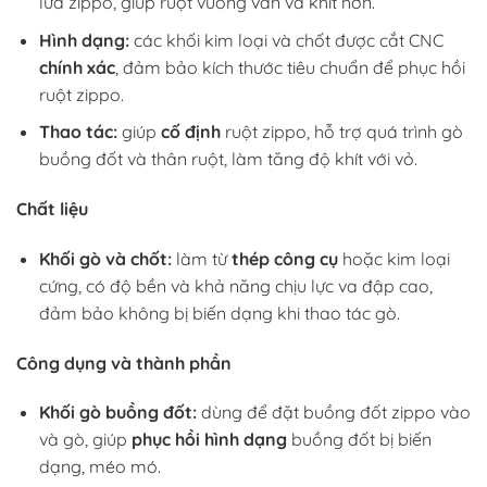
lửa zippo, giúp ruột vuông vắn và khít hơn.
Hình dạng:
các khối kim loại và chốt được cắt CNC
chính xác
, đảm bảo kích thước tiêu chuẩn để phục hồi
ruột zippo.
Thao tác:
giúp
cố định
ruột zippo, hỗ trợ quá trình gò
buồng đốt và thân ruột, làm tăng độ khít với vỏ.
Chất liệu
Khối gò và chốt:
làm từ
thép công cụ
hoặc kim loại
cứng, có độ bền và khả năng chịu lực va đập cao,
đảm bảo không bị biến dạng khi thao tác gò.
Công dụng và thành phần
Khối gò buồng đốt:
dùng để đặt buồng đốt zippo vào
và gò, giúp
phục hồi hình dạng
buồng đốt bị biến
dạng, méo mó.