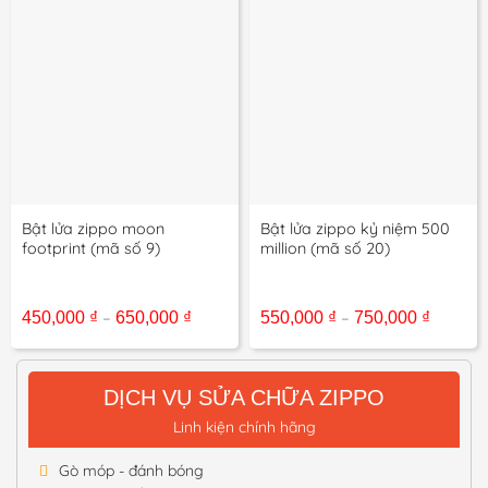
Bật lửa zippo moon
Bật lửa zippo kỷ niệm 500
footprint (mã số 9)
million (mã số 20)
Khoảng
Khoản
–
–
450,000
₫
650,000
₫
550,000
₫
750,000
₫
giá:
giá:
từ
từ
450,000 ₫
550,000
đến
đến
DỊCH VỤ SỬA CHỮA ZIPPO
650,000 ₫
750,000
Linh kiện chính hãng
Gò móp - đánh bóng