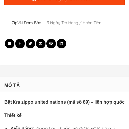
ZipVN Đảm Bảo
3 Ngày Trả Hàng / Hoàn Tiền
MÔ TẢ
Bật lửa zippo united nations (mã số 89) – liên hợp quốc
Thiết kế
Zippo tiêu chuẩn, vỏ được xử lý bề mặt
Kiểu dáng: