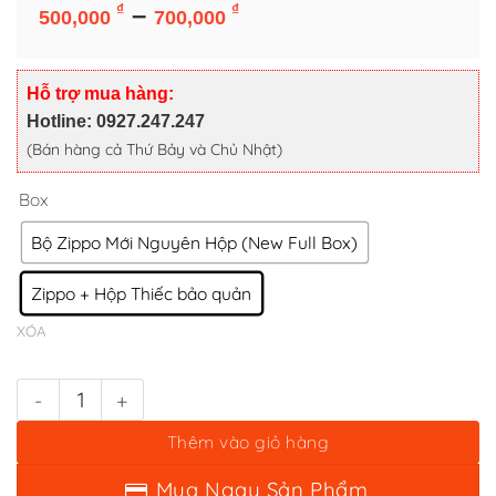
Box
Khoảng
–
₫
₫
500,000
700,000
giá:
Bộ Zippo Mới Nguyên Hộp (New Full Box)
từ
Zippo + Hộp Thiếc bảo quản
500,000 ₫
Hỗ trợ mua hàng:
XÓA
đến
Hotline: 0927.247.247
700,000 ₫
(Bán hàng cả Thứ Bảy và Chủ Nhật)
Bật lửa zippo united nations (mã số 89) - liên hợp quốc số lượng
Thêm vào giỏ hàng
Mua Ngay Sản Phẩm