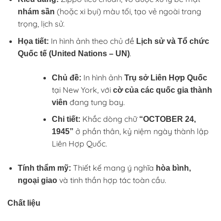
(hoặc xi bụi) màu tối, tạo vẻ ngoài trang
nhám sần
trọng, lịch sử.
In hình ảnh theo chủ đề
Họa tiết:
Lịch sử và Tổ chức
.
Quốc tế (United Nations – UN)
In hình ảnh
Chủ đề:
Trụ sở Liên Hợp Quốc
tại New York, với
cờ của các quốc gia thành
đang tung bay.
viên
Khắc dòng chữ
Chi tiết:
“OCTOBER 24,
ở phần thân, kỷ niệm ngày thành lập
1945”
Liên Hợp Quốc.
Thiết kế mang ý nghĩa
Tính thẩm mỹ:
hòa bình,
và tinh thần hợp tác toàn cầu.
ngoại giao
Chất liệu