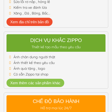
Sửa lỗi rơ nắp , hỏng lề
Kiểm tra xe đánh lửa
Xăng , Đá , Bông, Bấc...
Xem địa chỉ trên bản đồ
DỊCH VỤ KHẮC ZIPPO
Thiết kế tạo mẫu theo yêu cầu
Ảnh chân dung người thật
Ảnh thiết kế theo yêu cầu
Ảnh quà tặng , logo
Có sẵn Zippo tại shop
Xem thêm các sản phẩm khác
CHẾ ĐỘ BẢO HÀNH
Hỗ trợ mọi lúc 24/7