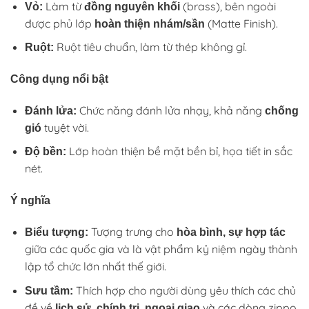
Làm từ
(brass), bên ngoài
Vỏ:
đồng nguyên khối
được phủ lớp
(Matte Finish).
hoàn thiện nhám/sần
Ruột tiêu chuẩn, làm từ thép không gỉ.
Ruột:
Công dụng nổi bật
Chức năng đánh lửa nhạy, khả năng
Đánh lửa:
chống
tuyệt vời.
gió
Lớp hoàn thiện bề mặt bền bỉ, họa tiết in sắc
Độ bền:
nét.
Ý nghĩa
Tượng trưng cho
Biểu tượng:
hòa bình, sự hợp tác
giữa các quốc gia và là vật phẩm kỷ niệm ngày thành
lập tổ chức lớn nhất thế giới.
Thích hợp cho người dùng yêu thích các chủ
Sưu tầm:
đề về
và các dòng zippo
lịch sử, chính trị, ngoại giao