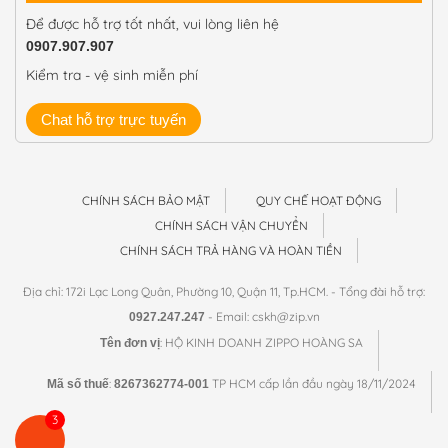
Để được hỗ trợ tốt nhất, vui lòng liên hệ
0907.907.907
Kiểm tra - vệ sinh miễn phí
Chat hỗ trợ trực tuyến
CHÍNH SÁCH BẢO MẬT
QUY CHẾ HOẠT ĐỘNG
CHÍNH SÁCH VẬN CHUYỂN
CHÍNH SÁCH TRẢ HÀNG VÀ HOÀN TIỀN
Địa chỉ: 172i Lạc Long Quân, Phường 10, Quận 11, Tp.HCM. - Tổng đài hỗ trợ:
- Email: cskh@zip.vn
0927.247.247
: HỘ KINH DOANH ZIPPO HOÀNG SA
Tên đơn vị
:
TP HCM cấp lần đầu ngày 18/11/2024
Mã số thuế
8267362774-001
3