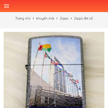
Skip
to
content
Trang chủ
khuyến mãi
Zippo
Zippo đời số