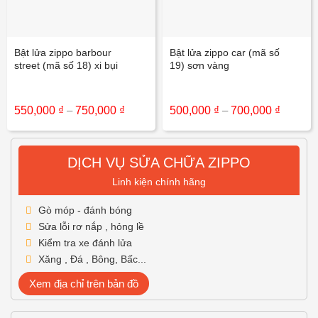
Bật lửa zippo barbour
Bật lửa zippo car (mã số
street (mã số 18) xi bụi
19) sơn vàng
Khoảng
Khoảng
550,000
₫
–
750,000
₫
500,000
₫
–
700,000
₫
giá:
giá:
từ
từ
550,000 ₫
500,000
đến
đến
DỊCH VỤ SỬA CHỮA ZIPPO
750,000 ₫
700,000
Linh kiện chính hãng
Gò móp - đánh bóng
Sửa lỗi rơ nắp , hỏng lề
Kiểm tra xe đánh lửa
Xăng , Đá , Bông, Bấc...
Xem địa chỉ trên bản đồ