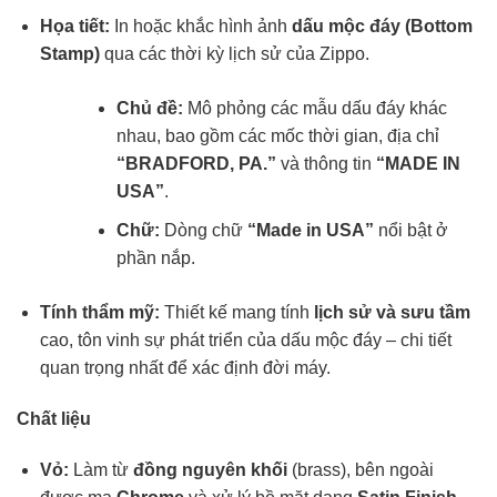
Họa tiết:
In hoặc khắc hình ảnh
dấu mộc đáy (Bottom
Stamp)
qua các thời kỳ lịch sử của Zippo.
Chủ đề:
Mô phỏng các mẫu dấu đáy khác
nhau, bao gồm các mốc thời gian, địa chỉ
“BRADFORD, PA.”
và thông tin
“MADE IN
USA”
.
Chữ:
Dòng chữ
“Made in USA”
nổi bật ở
phần nắp.
Tính thẩm mỹ:
Thiết kế mang tính
lịch sử và sưu tầm
cao, tôn vinh sự phát triển của dấu mộc đáy – chi tiết
quan trọng nhất để xác định đời máy.
Chất liệu
Vỏ:
Làm từ
đồng nguyên khối
(brass), bên ngoài