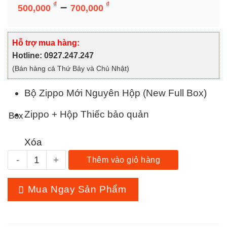
Bộ Zippo Mới Nguyên Hộp (New Full Box)
Khoảng
–
₫
₫
500,000
700,000
giá:
Zippo + Hộp Thiếc bảo quản
Box
từ
500,000 ₫
Xóa
Hỗ trợ mua hàng:
đến
Bật lửa zippo bottom stamp (mã số 16) satin số lượng
Hotline: 0927.247.247
Thêm vào giỏ hàng
700,000 ₫
(Bán hàng cả Thứ Bảy và Chủ Nhật)
Mua Ngay Sản Phẩm