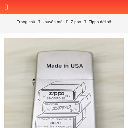
Skip
to
content
Trang chủ
khuyến mãi
Zippo
Zippo đời số