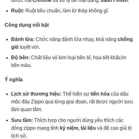
được mạ
Chrome
và xử lý bề mặt dạng
Satin Finish
.
Ruột:
Ruột tiêu chuẩn, làm từ thép không gỉ.
Công dụng nổi bật
Đánh lửa:
Chức năng đánh lửa nhạy, khả năng
chống
gió
tuyệt vời.
Độ bền:
Chất liệu vỏ kim loại bền bỉ, họa tiết khắc/in
bền màu.
Ý nghĩa
Lịch sử thương hiệu:
Thể hiện sự
tiến hóa
của dấu
mộc đáy Zippo qua từng giai đoạn, rất được người sưu
tầm quan tâm.
Sưu tầm:
Thích hợp cho người dùng yêu thích các
dòng zippo mang tính
kỷ niệm, tài liệu
và đề cao giá trị
lịch sử.