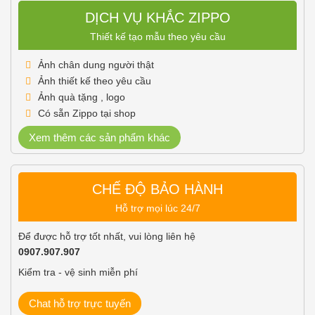
DỊCH VỤ KHẮC ZIPPO
Thiết kế tạo mẫu theo yêu cầu
Ảnh chân dung người thật
Ảnh thiết kế theo yêu cầu
Ảnh quà tặng , logo
Có sẵn Zippo tại shop
Xem thêm các sản phẩm khác
CHẾ ĐỘ BẢO HÀNH
Hỗ trợ mọi lúc 24/7
Để được hỗ trợ tốt nhất, vui lòng liên hệ
0907.907.907
Kiểm tra - vệ sinh miễn phí
Chat hỗ trợ trực tuyến