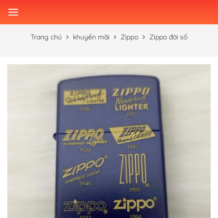
Skip
to
content
Trang chủ
khuyến mãi
Zippo
Zippo đời số