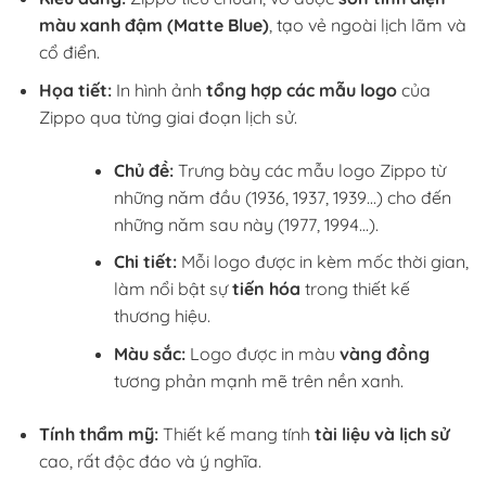
màu xanh đậm (Matte Blue)
, tạo vẻ ngoài lịch lãm và
cổ điển.
Họa tiết:
In hình ảnh
tổng hợp các mẫu logo
của
Zippo qua từng giai đoạn lịch sử.
Chủ đề:
Trưng bày các mẫu logo Zippo từ
những năm đầu (1936, 1937, 1939…) cho đến
những năm sau này (1977, 1994…).
Chi tiết:
Mỗi logo được in kèm mốc thời gian,
làm nổi bật sự
tiến hóa
trong thiết kế
thương hiệu.
Màu sắc:
Logo được in màu
vàng đồng
tương phản mạnh mẽ trên nền xanh.
Tính thẩm mỹ:
Thiết kế mang tính
tài liệu và lịch sử
cao, rất độc đáo và ý nghĩa.