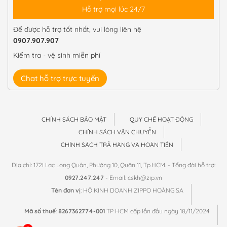
Hỗ trợ mọi lúc 24/7
Để được hỗ trợ tốt nhất, vui lòng liên hệ
0907.907.907
Kiểm tra - vệ sinh miễn phí
Chat hỗ trợ trực tuyến
CHÍNH SÁCH BẢO MẬT
QUY CHẾ HOẠT ĐỘNG
CHÍNH SÁCH VẬN CHUYỂN
CHÍNH SÁCH TRẢ HÀNG VÀ HOÀN TIỀN
Địa chỉ: 172i Lạc Long Quân, Phường 10, Quận 11, Tp.HCM. - Tổng đài hỗ trợ:
0927.247.247
- Email: cskh@zip.vn
Tên đơn vị
: HỘ KINH DOANH ZIPPO HOÀNG SA
Mã số thuế
:
8267362774-001
TP HCM cấp lần đầu ngày 18/11/2024