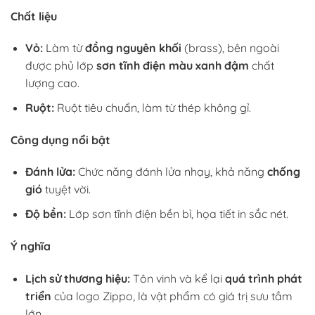
Chất liệu
Vỏ:
Làm từ
đồng nguyên khối
(brass), bên ngoài
được phủ lớp
sơn tĩnh điện màu xanh đậm
chất
lượng cao.
Ruột:
Ruột tiêu chuẩn, làm từ thép không gỉ.
Công dụng nổi bật
Đánh lửa:
Chức năng đánh lửa nhạy, khả năng
chống
gió
tuyệt vời.
Độ bền:
Lớp sơn tĩnh điện bền bỉ, họa tiết in sắc nét.
Ý nghĩa
Lịch sử thương hiệu:
Tôn vinh và kể lại
quá trình phát
triển
của logo Zippo, là vật phẩm có giá trị sưu tầm
lớn.