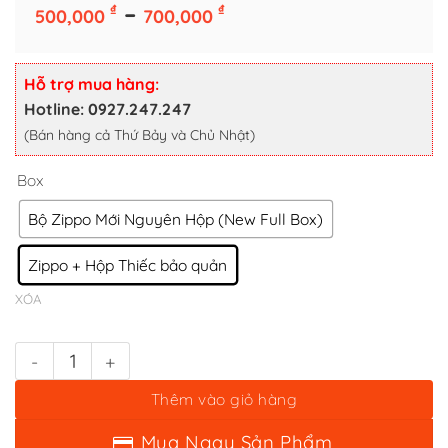
Box
Khoảng
–
₫
₫
500,000
700,000
giá:
Bộ Zippo Mới Nguyên Hộp (New Full Box)
từ
Zippo + Hộp Thiếc bảo quản
500,000 ₫
Hỗ trợ mua hàng:
XÓA
đến
Hotline: 0927.247.247
700,000 ₫
(Bán hàng cả Thứ Bảy và Chủ Nhật)
Bật lửa zippo logos (mã số 30) - lịch sử logo số lượng
Thêm vào giỏ hàng
Mua Ngay Sản Phẩm