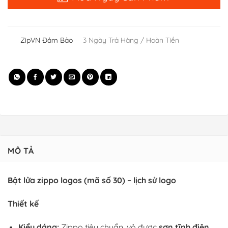
ZipVN Đảm Bảo
3 Ngày Trả Hàng / Hoàn Tiền
MÔ TẢ
Bật lửa zippo logos (mã số 30) – lịch sử logo
Thiết kế
Kiểu dáng:
Zippo tiêu chuẩn, vỏ được
sơn tĩnh điện