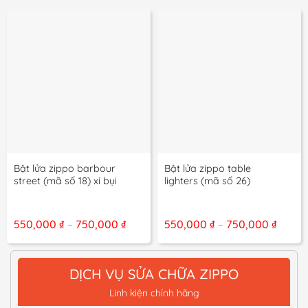
Bật lửa zippo barbour
Bật lửa zippo table
street (mã số 18) xi bụi
lighters (mã số 26)
Khoảng
Khoản
550,000
₫
750,000
₫
550,000
₫
750,000
₫
–
–
giá:
giá:
từ
từ
550,000 ₫
550,00
đến
đến
DỊCH VỤ SỬA CHỮA ZIPPO
750,000 ₫
750,00
Linh kiện chính hãng