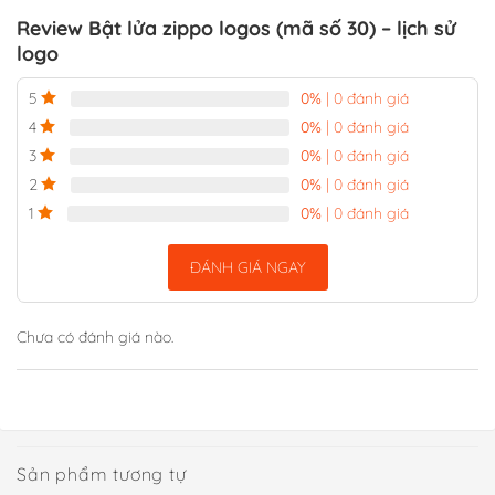
Review Bật lửa zippo logos (mã số 30) – lịch sử
logo
0%
| 0 đánh giá
5
0%
| 0 đánh giá
4
0%
| 0 đánh giá
3
0%
| 0 đánh giá
2
0%
| 0 đánh giá
1
ĐÁNH GIÁ NGAY
Chưa có đánh giá nào.
Sản phẩm tương tự