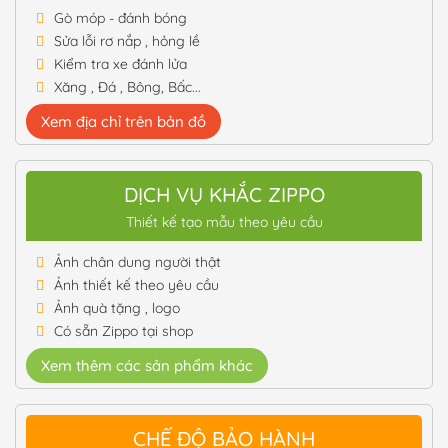
Gò móp - đánh bóng
Sửa lỗi rơ nắp , hỏng lề
Kiểm tra xe đánh lửa
Xăng , Đá , Bông, Bấc...
Xem địa chỉ trên bản đồ
DỊCH VỤ KHẮC ZIPPO
Thiết kế tạo mẫu theo yêu cầu
Ảnh chân dung người thật
Ảnh thiết kế theo yêu cầu
Ảnh quà tặng , logo
Có sẵn Zippo tại shop
Xem thêm các sản phẩm khác
CHẾ ĐỘ BẢO HÀNH