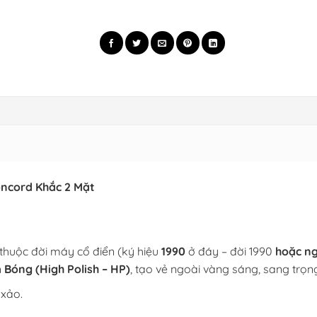
oncord Khắc 2 Mặt
thuộc đời máy cổ điển (ký hiệu
1990
ở đáy – đời 1990
hoặc ng
n
Bóng (High Polish – HP)
, tạo vẻ ngoài vàng sáng, sang trọng
xảo.