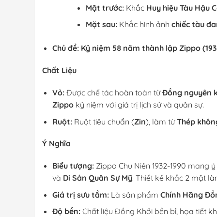
Mặt trước:
Khắc
Huy hiệu Tàu Hậu 
Mặt sau:
Khắc hình ảnh
chiếc tàu đa
Chủ đề:
Kỷ niệm 58 năm thành lập Zippo (193
Chất Liệu
Vỏ:
Được chế tác hoàn toàn từ
Đồng nguyên kh
Zippo
kỷ niệm với giá trị lịch sử và quân sự.
Ruột:
Ruột tiêu chuẩn (
Zin
), làm từ
Thép không
Ý Nghĩa
Biểu tượng:
Zippo Chu Niên 1932-1990 mang ý
và
Di Sản Quân Sự Mỹ
. Thiết kế khắc 2 mặt l
Giá trị sưu tầm:
Là sản phẩm
Chính Hãng Đồ
Độ bền:
Chất liệu Đồng Khối bền bỉ, họa tiết kh