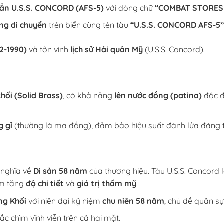
Cần U.S.S. CONCORD (AFS-5)
với dòng chữ
“COMBAT STORES 
ng di chuyển
trên biển cùng tên tàu
“U.S.S. CONCORD AFS-5”
2-1990)
và tôn vinh
lịch sử Hải quân Mỹ
(U.S.S. Concord).
ối (Solid Brass)
, có khả năng
lên nước đồng (patina)
độc đ
 gỉ
(thường là mạ đồng), đảm bảo hiệu suất đánh lửa đáng t
 nghĩa về
Di sản 58 năm
của thương hiệu. Tàu U.S.S. Concord 
àm tăng
độ chi tiết
và
giá trị thẩm mỹ
.
ng Khối
với niên đại kỷ niệm
chu niên 58 năm
, chủ đề quân s
ắc chìm vĩnh viễn trên cả hai mặt.