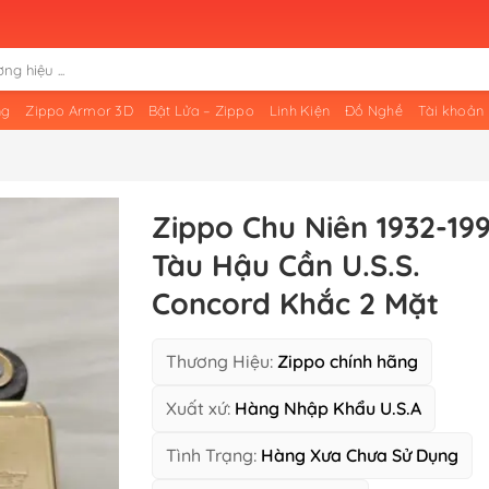
ng
Zippo Armor 3D
Bật Lửa – Zippo
Linh Kiện
Đồ Nghề
Tài khoản
Zippo Chu Niên 1932-19
Tàu Hậu Cần U.S.S.
Concord Khắc 2 Mặt
Thương Hiệu:
Zippo chính hãng
Xuất xứ:
Hàng Nhập Khẩu U.S.A
Tình Trạng:
Hàng Xưa Chưa Sử Dụng