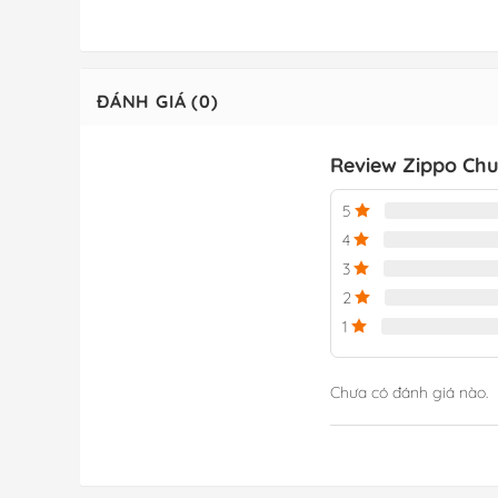
ĐÁNH GIÁ (0)
Review Zippo Chu
5
4
3
2
1
Chưa có đánh giá nào.