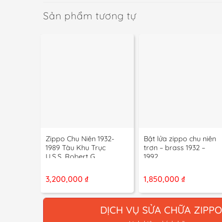
Sản phẩm tương tự
+
+
Zippo Chu Niên 1932-
Bật lửa zippo chu niên
1989 Tàu Khu Trục
trơn – brass 1932 –
U.S.S. Robert G.
1992
Bradley
3,200,000
₫
1,850,000
₫
DỊCH VỤ SỬA CHỮA ZIPP