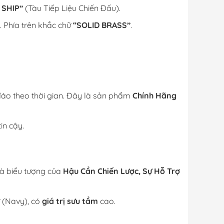
SHIP”
(Tàu Tiếp Liệu Chiến Đấu).
. Phía trên khắc chữ
“SOLID BRASS”
.
áo theo thời gian. Đây là sản phẩm
Chính Hãng
in cậy.
là biểu tượng của
Hậu Cần Chiến Lược, Sự Hỗ Trợ
ự (Navy), có
giá trị sưu tầm
cao.