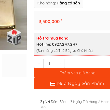
Kho hàng:
Hàng có sẵn
₫
3,500,000
Zippo Chu Niên 1932-1990 Tàu Hậu Cần U.S.S. Concord Khắc 2
Hỗ trợ mua hàng:
Thêm vào giỏ hàng
Hotline: 0927.247.247
(Bán hàng cả Thứ Bảy và Chủ Nhật)
Mua Ngay Sản Phẩm
ZipVN Đảm Bảo
3 Ngày Trả Hàng / Hoàn
Tiền