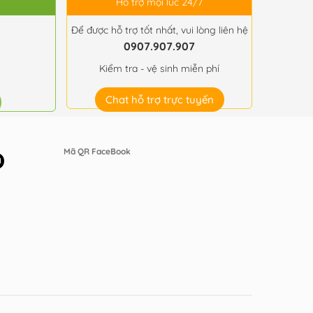
Hỗ trợ mọi lúc 24/7
Để được hỗ trợ tốt nhất, vui lòng liên hệ
0907.907.907
Kiểm tra - vệ sinh miễn phí
Chat hỗ trợ trực tuyến
Mã QR FaceBook