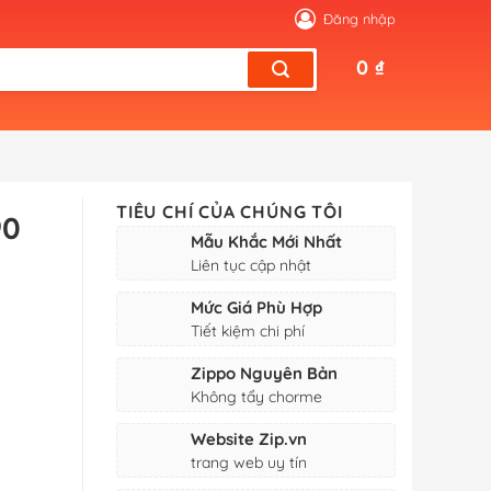
Đăng nhập
0
₫
TIÊU CHÍ CỦA CHÚNG TÔI
90
Mẫu Khắc Mới Nhất
Liên tục cập nhật
Mức Giá Phù Hợp
Tiết kiệm chi phí
Zippo Nguyên Bản
Không tẩy chorme
Website Zip.vn
trang web uy tín