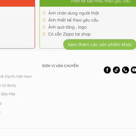
Thiết kế tạo mẫu theo yêu cầu
Ảnh chân dung người thật
Ảnh thiết kế theo yêu cầu
Ảnh quà tặng , logo
Có sẵn Zippo tại shop
Xem thêm các sản phẩm khác
ĐƠN VỊ VẬN CHUYỂN
 Về ZipVN Việt Nam
n sử dụng
h Bảo Mật
g
s