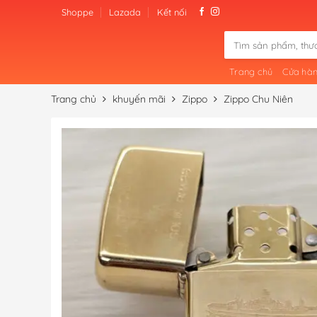
Skip
Shoppe
Lazada
Kết nối
to
Tìm
content
kiếm:
Trang chủ
Cửa hà
Trang chủ
khuyến mãi
Zippo
Zippo Chu Niên