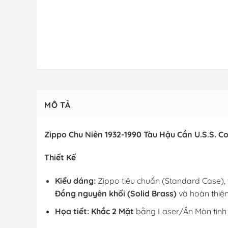
MÔ TẢ
Zippo Chu Niên 1932-1990 Tàu Hậu Cần U.S.S. C
Thiết Kế
Kiểu dáng:
Zippo tiêu chuẩn (Standard Case), 
Đồng nguyên khối (Solid Brass)
và hoàn thiệ
Họa tiết:
Khắc 2 Mặt
bằng Laser/Ăn Mòn tinh 