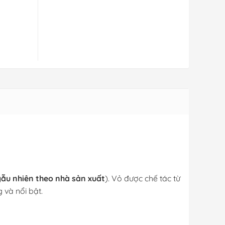
ẫu nhiên theo nhà sản xuất
). Vỏ được chế tác từ
 và nổi bật.