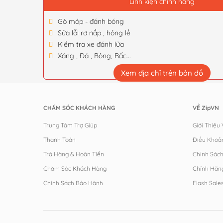
Linh kiện chính hãng
Gò móp - đánh bóng
Sửa lỗi rơ nắp , hỏng lề
Kiểm tra xe đánh lửa
Xăng , Đá , Bông, Bấc...
Xem địa chỉ trên bản đồ
CHĂM SÓC KHÁCH HÀNG
VỀ ZipVN
Trung Tâm Trợ Giúp
Giới Thiệu
Thanh Toán
Điều Khoả
Trả Hàng & Hoàn Tiền
Chính Sác
Chăm Sóc Khách Hàng
Chính Hãn
Chính Sách Bảo Hành
Flash Sale