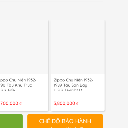
+
+
+
ippo Chu Niên 1932-
Zippo Chu Niên 1932-
Zippo Ch
990 Tàu Khu Trục
1989 Tàu Sân Bay
1990 Tàu
.S.S. Fife
U.S.S. Dwight D.
U.S.S. Bi
Eisenhower
Mặt
,700,000
₫
3,800,000
₫
3,600,0
CHẾ ĐỘ BẢO HÀNH