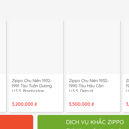
+
+
Zippo Chu Niên 1932-
Zippo Chu Niên 1932-
Z
1991 Tàu Tuần Dương
1990 Tàu Hậu Cần
1
U.S.S. Bainbridge
U.S.S. Detroit
U
3,200,000
₫
3,500,000
₫
3
O
DỊCH VỤ KHẮC ZIPPO