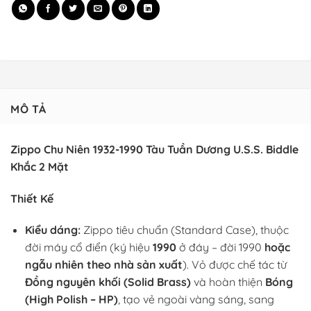
MÔ TẢ
Zippo Chu Niên 1932-1990 Tàu Tuần Dương U.S.S. Biddle
Khắc 2 Mặt
Thiết Kế
Kiểu dáng:
Zippo tiêu chuẩn (Standard Case), thuộc
đời máy cổ điển (ký hiệu
1990
ở đáy – đời 1990
hoặc
ngẫu nhiên theo nhà sản xuất
). Vỏ được chế tác từ
Đồng nguyên khối (Solid Brass)
và hoàn thiện
Bóng
(High Polish – HP)
, tạo vẻ ngoài vàng sáng, sang