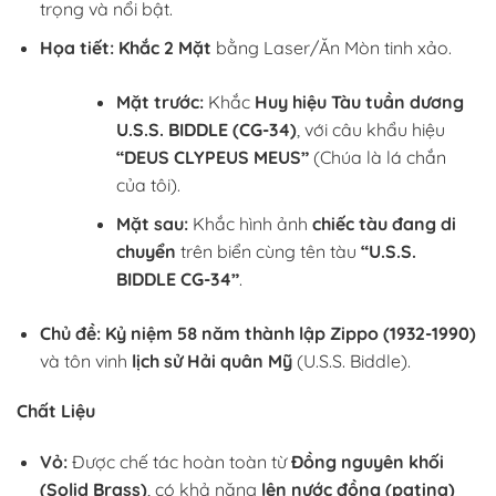
trọng và nổi bật.
Họa tiết:
Khắc 2 Mặt
bằng Laser/Ăn Mòn tinh xảo.
Mặt trước:
Khắc
Huy hiệu Tàu tuần dương
U.S.S. BIDDLE (CG-34)
, với câu khẩu hiệu
“DEUS CLYPEUS MEUS”
(Chúa là lá chắn
của tôi).
Mặt sau:
Khắc hình ảnh
chiếc tàu đang di
chuyển
trên biển cùng tên tàu
“U.S.S.
BIDDLE CG-34”
.
Chủ đề:
Kỷ niệm 58 năm thành lập Zippo (1932-1990)
và tôn vinh
lịch sử Hải quân Mỹ
(U.S.S. Biddle).
Chất Liệu
Vỏ:
Được chế tác hoàn toàn từ
Đồng nguyên khối
(Solid Brass)
, có khả năng
lên nước đồng (patina)