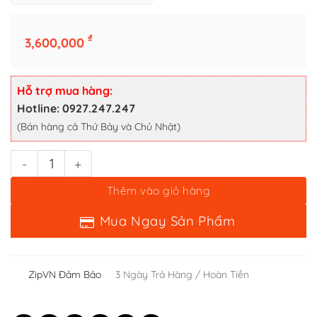
Zippo Chu Niên 1932-1990 Tàu Tuần Dương U.S.S. Biddle Khắc 2 Mặ
₫
3,600,000
Thêm vào giỏ hàng
Mua Ngay Sản Phẩm
Hỗ trợ mua hàng:
Hotline: 0927.247.247
(Bán hàng cả Thứ Bảy và Chủ Nhật)
ZipVN Đảm Bảo
3 Ngày Trả Hàng / Hoàn Tiền