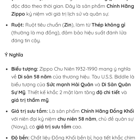
độc đáo theo thời gian. Đây là sản phẩm
Chính Hãng
Zippo
kỷ niệm với giá trị lịch sử và quân sự.
Ruột:
Ruột tiêu chuẩn (
Zin
), làm từ
Thép không gỉ
(thường là mạ đồng), đảm bảo hiệu suất đánh lửa
đáng tin cậy.
Ý Nghĩa
Biểu tượng:
Zippo Chu Niên 1932-1990 mang ý nghĩa
về
Di sản 58 năm
của thương hiệu. Tàu U.S.S. Biddle là
biểu tượng của
Sức mạnh Hải Quân
và
Di Sản Quân
Sự Mỹ
. Thiết kế khắc 2 mặt làm tăng
độ chi tiết
và
giá trị thẩm mỹ
.
Giá trị sưu tầm:
Là sản phẩm
Chính Hãng Đồng Khối
với niên đại kỷ niệm
chu niên 58 năm
, chủ đề quân sự
(Navy), có
giá trị sưu tầm
cao.
Độ bền:
Chất liệu Đồng Khối bền bỉ, họa tiết khắc chìm