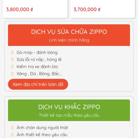
3,800,000
₫
3,700,000
₫
DỊCH VỤ SỬA CHỮA ZIPPO
Linh kiện chính hãng
Gò móp - đánh bóng
Sửa lỗi rơ nắp , hỏng lề
Kiểm tra xe đánh lửa
Xăng , Đá , Bông, Bấc...
Xem địa chỉ trên bản đồ
DỊCH VỤ KHẮC ZIPPO
Thiết kế tạo mẫu theo yêu cầu
Ảnh chân dung người thật
Ảnh thiết kế theo yêu cầu