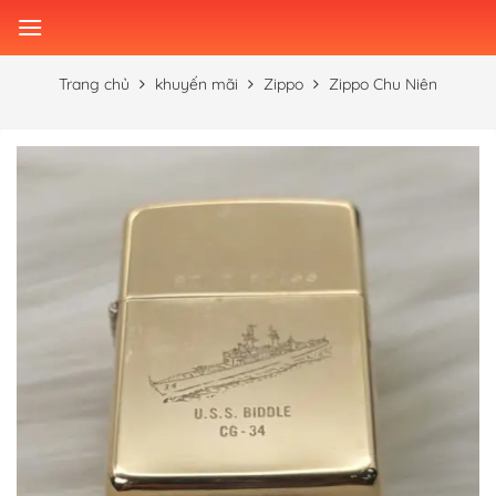
Skip
to
content
Trang chủ
khuyến mãi
Zippo
Zippo Chu Niên