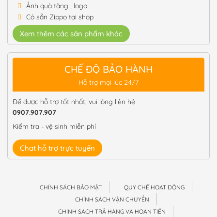
Ảnh quà tặng , logo
Có sẵn Zippo tại shop
Xem thêm các sản phẩm khác
CHẾ ĐỘ BẢO HÀNH
Hỗ trợ mọi lúc 24/7
Để được hỗ trợ tốt nhất, vui lòng liên hệ
0907.907.907
Kiểm tra - vệ sinh miễn phí
Chat hỗ trợ trực tuyến
CHÍNH SÁCH BẢO MẬT
QUY CHẾ HOẠT ĐỘNG
CHÍNH SÁCH VẬN CHUYỂN
CHÍNH SÁCH TRẢ HÀNG VÀ HOÀN TIỀN