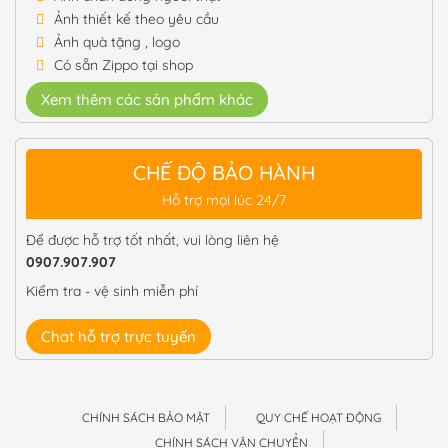
Ảnh thiết kế theo yêu cầu
Ảnh quà tặng , logo
Có sẵn Zippo tại shop
Xem thêm các sản phẩm khác
CHẾ ĐỘ BẢO HÀNH
Hỗ trợ mọi lúc 24/7
Để được hỗ trợ tốt nhất, vui lòng liên hệ
0907.907.907
Kiểm tra - vệ sinh miễn phí
Chat hỗ trợ trực tuyến
CHÍNH SÁCH BẢO MẬT
QUY CHẾ HOẠT ĐỘNG
CHÍNH SÁCH VẬN CHUYỂN