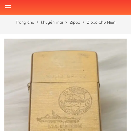
Skip
to
content
Trang chủ
khuyến mãi
Zippo
Zippo Chu Niên