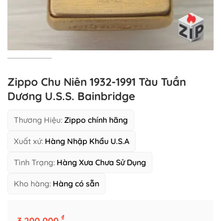
Zippo Chu Niên 1932-1991 Tàu Tuần
Dương U.S.S. Bainbridge
Thương Hiệu:
Zippo chính hãng
Xuất xứ:
Hàng Nhập Khẩu U.S.A
Tình Trạng:
Hàng Xưa Chưa Sử Dụng
Kho hàng:
Hàng có sẵn
Zippo Chu Niên 1932-1991 Tàu Tuần Dương U.S.S. Bainbridge số lư
₫
3,200,000