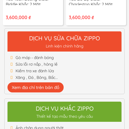
Biddle Khắc 2 Mặt
Charleston Khắc 2 Mặt
3,600,000
₫
3,600,000
₫
DỊCH VỤ SỬA CHỮA ZIPPO
Linh kiện chính hãng
Gò móp - đánh bóng
Sửa lỗi rơ nắp , hỏng lề
Kiểm tra xe đánh lửa
Xăng , Đá , Bông, Bấc...
Xem địa chỉ trên bản đồ
DỊCH VỤ KHẮC ZIPPO
Thiết kế tạo mẫu theo yêu cầu
Ảnh chân dung người thật