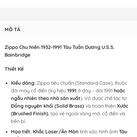
MÔ TẢ
Zippo Chu Niên 1932-1991 Tàu Tuần Dương U.S.S.
Bainbridge
Thiết Kế
Kiểu dáng:
Zippo tiêu chuẩn (Standard Case), thuộc
đời máy cổ điển (ký hiệu
1991
ở đáy – đời 1991
hoặc
ngẫu nhiên theo nhà sản xuất
). Vỏ được chế tác từ
Đồng nguyên khối (Solid Brass)
và hoàn thiện
Xước
(Brushed Finish)
, tạo vẻ ngoài vàng mờ, cổ điển và
bền bỉ.
Họa tiết:
Khắc Laser/Ăn Mòn
tinh xảo hình ảnh
Tàu