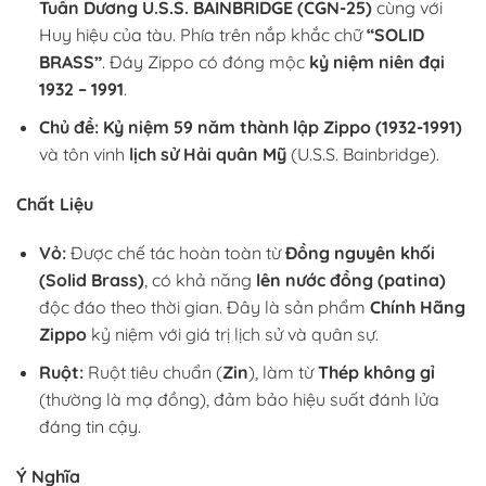
Tuần Dương U.S.S. BAINBRIDGE (CGN-25)
cùng với
Huy hiệu của tàu. Phía trên nắp khắc chữ
“SOLID
BRASS”
. Đáy Zippo có đóng mộc
kỷ niệm niên đại
1932 – 1991
.
Chủ đề:
Kỷ niệm 59 năm thành lập Zippo (1932-1991)
và tôn vinh
lịch sử Hải quân Mỹ
(U.S.S. Bainbridge).
Chất Liệu
Vỏ:
Được chế tác hoàn toàn từ
Đồng nguyên khối
(Solid Brass)
, có khả năng
lên nước đồng (patina)
độc đáo theo thời gian. Đây là sản phẩm
Chính Hãng
Zippo
kỷ niệm với giá trị lịch sử và quân sự.
Ruột:
Ruột tiêu chuẩn (
Zin
), làm từ
Thép không gỉ
(thường là mạ đồng), đảm bảo hiệu suất đánh lửa
đáng tin cậy.
Ý Nghĩa