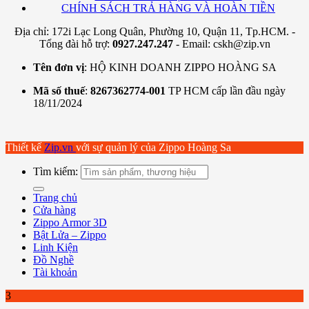
CHÍNH SÁCH TRẢ HÀNG VÀ HOÀN TIỀN
Địa chỉ: 172i Lạc Long Quân, Phường 10, Quận 11, Tp.HCM. -
Tổng đài hỗ trợ:
0927.247.247
- Email: cskh@zip.vn
Tên đơn vị
: HỘ KINH DOANH ZIPPO HOÀNG SA
Mã số thuế
:
8267362774-001
TP HCM cấp lần đầu ngày
18/11/2024
Thiết kế
Zip.vn
với sự quản lý của Zippo Hoàng Sa
Tìm kiếm:
Trang chủ
Cửa hàng
Zippo Armor 3D
Bật Lửa – Zippo
Linh Kiện
Đồ Nghề
Tài khoản
3