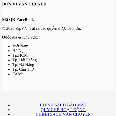
ĐƠN VỊ VẬN CHUYỂN
Mã QR FaceBook
© 2025 ZipVN. Tất cả các quyền được bảo lưu.
Quốc gia & Khu vực:
Việt Nam
Hà Nội
Tp.HCM
Tp. Hải Phòng
Tp. Đà Nẵng
Tp. Cần Thơ
Cà Mau
CHÍNH SÁCH BẢO MẬT
QUY CHẾ HOẠT ĐỘNG
CHÍNH SÁCH VẬN CHUYỂN