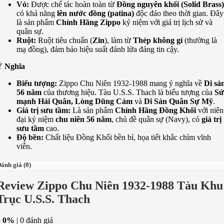
Vỏ:
Được chế tác hoàn toàn từ
Đồng nguyên khối (Solid Brass)
có khả năng
lên nước đồng (patina)
độc đáo theo thời gian. Đây
là sản phẩm
Chính Hãng Zippo
kỷ niệm với giá trị lịch sử và
quân sự.
Ruột:
Ruột tiêu chuẩn (
Zin
), làm từ
Thép không gỉ
(thường là
mạ đồng), đảm bảo hiệu suất đánh lửa đáng tin cậy.
Ý Nghĩa
Biểu tượng:
Zippo Chu Niên 1932-1988 mang ý nghĩa về
Di sả
56 năm
của thương hiệu. Tàu U.S.S. Thach là biểu tượng của
Sứ
mạnh Hải Quân, Lòng Dũng Cảm
và
Di Sản Quân Sự Mỹ
.
Giá trị sưu tầm:
Là sản phẩm
Chính Hãng Đồng Khối
với niên
đại kỷ niệm
chu niên 56 năm
, chủ đề quân sự (Navy), có
giá trị
sưu tầm
cao.
Độ bền:
Chất liệu Đồng Khối bền bỉ, họa tiết khắc chìm vĩnh
viễn.
ánh giá (0)
Review Zippo Chu Niên 1932-1988 Tàu Khu
Trục U.S.S. Thach
5
0%
| 0 đánh giá