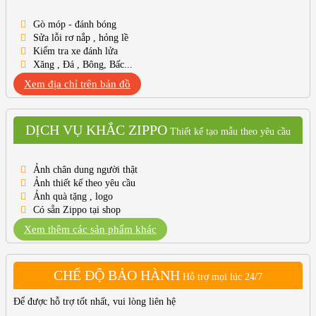
Gò móp - đánh bóng
Sửa lỗi rơ nắp , hỏng lề
Kiểm tra xe đánh lửa
Xăng , Đá , Bông, Bấc...
Xem địa chỉ trên bản đồ
DỊCH VỤ KHẮC ZIPPO
Thiết kế tạo mẫu theo yêu cầu
Ảnh chân dung người thật
Ảnh thiết kế theo yêu cầu
Ảnh quà tặng , logo
Có sẵn Zippo tại shop
Xem thêm các sản phẩm khác
CHẾ ĐỘ BẢO HÀNH
Hỗ trợ mọi lúc 24/7
Để được hỗ trợ tốt nhất, vui lòng liên hệ