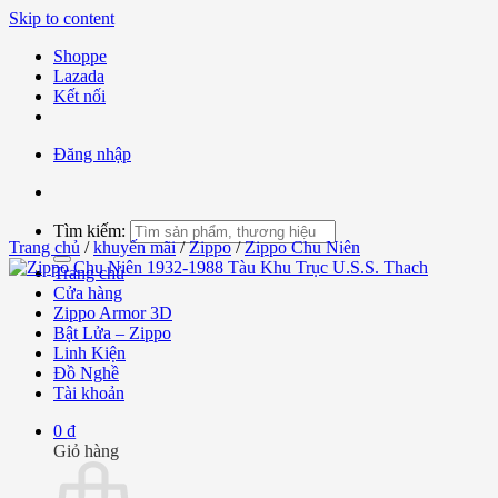
Skip to content
Shoppe
Lazada
Kết nối
Đăng nhập
Tìm kiếm:
Trang chủ
/
khuyến mãi
/
Zippo
/
Zippo Chu Niên
Trang chủ
Cửa hàng
Zippo Armor 3D
Bật Lửa – Zippo
Linh Kiện
Đồ Nghề
Tài khoản
0
₫
Giỏ hàng