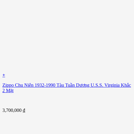
+
Zippo Chu Niên 1932-1990 Tàu Tuần Dương U.S.S. Virginia Khắc
2 Mặt
3,700,000
₫