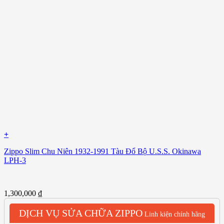
+
Zippo Slim Chu Niên 1932-1991 Tàu Đổ Bộ U.S.S. Okinawa
LPH-3
1,300,000
₫
DỊCH VỤ SỬA CHỮA ZIPPO
Linh kiện chính hãng