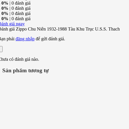
4
0%
| 0 đánh giá
3
0%
| 0 đánh giá
2
0%
| 0 đánh giá
1
0%
| 0 đánh giá
Đánh giá ngay
Đánh giá Zippo Chu Niên 1932-1988 Tàu Khu Trục U.S.S. Thach
Bạn phải
đăng nhập
để gửi đánh giá.
hưa có đánh giá nào.
Sản phẩm tương tự