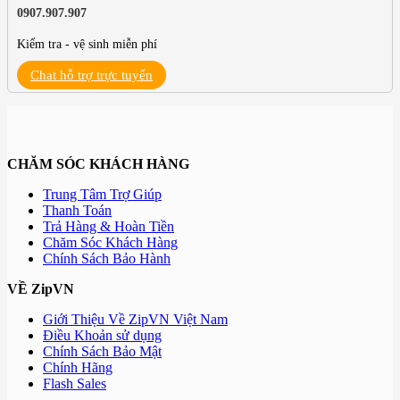
0907.907.907
Kiểm tra - vệ sinh miễn phí
Chat hỗ trợ trực tuyến
CHĂM SÓC KHÁCH HÀNG
Trung Tâm Trợ Giúp
Thanh Toán
Trả Hàng & Hoàn Tiền
Chăm Sóc Khách Hàng
Chính Sách Bảo Hành
VỀ ZipVN
Giới Thiệu Về ZipVN Việt Nam
Điều Khoản sử dụng
Chính Sách Bảo Mật
Chính Hãng
Flash Sales