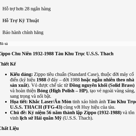
Hỗ trợ hơn 28 ngân hàng
Hỗ Trợ Kỹ Thuật
Bảo hành chính hãng
ô tả
Zippo Chu Niên 1932-1988 Tàu Khu Trục U.S.S. Thach
Thiết Kế
Kiểu dáng:
Zippo tiêu chuẩn (Standard Case), thuộc đời máy cổ
điển (ký hiệu
1988
ở đáy – đời 1988
hoặc ngẫu nhiên theo nhà
sản xuất
). Vỏ được chế tác từ
Đồng nguyên khối (Solid Brass)
và hoàn thiện
Bóng (High Polish – HP)
, tạo vẻ ngoài vàng sáng,
sang trọng và nổi bật.
Họa tiết:
Khắc Laser/Ăn Mòn
tinh xảo hình ảnh
Tàu Khu Trụ
U.S.S. THACH (FFG-43)
cùng với Huy hiệu của tàu.
Chủ đề:
Kỷ niệm 56 năm thành lập Zippo (1932-1988)
và tôn
vinh
lịch sử Hải quân Mỹ
(U.S.S. Thach).
Chất Liệu