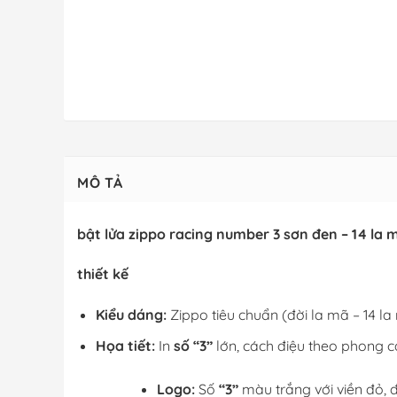
MÔ TẢ
bật lửa zippo racing number 3 sơn đen – 14 la 
thiết kế
Kiểu dáng:
Zippo tiêu chuẩn (đời la mã – 14 l
Họa tiết:
In
số “3”
lớn, cách điệu theo phong c
Logo:
Số
“3”
màu trắng với viền đỏ, đ