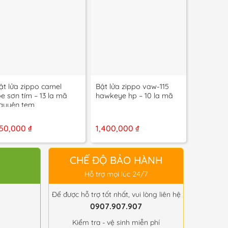
+
+
+
ật lửa zippo camel
Bật lửa zippo vaw-115
bật lửa z
oe sơn tím – 13 la mã
hawkeye hp – 10 la mã
joe’s rac
guyên tem
13 la mã
50,000
₫
1,400,000
₫
1,200,0
CHẾ ĐỘ BẢO HÀNH
Hỗ trợ mọi lúc 24/7
Để được hỗ trợ tốt nhất, vui lòng liên hệ
0907.907.907
Kiểm tra - vệ sinh miễn phí