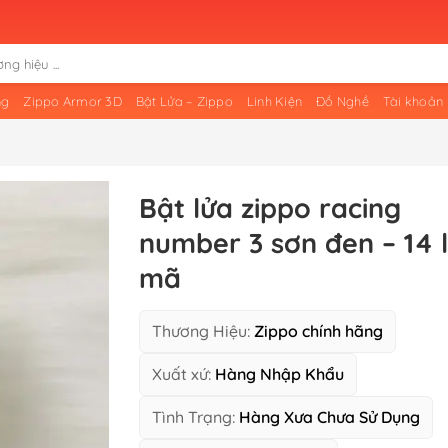
ng
Zippo Armor 3D
Bật Lửa – Zippo
Linh Kiện
Đồ Nghề
Tài khoản
Bật lửa zippo racing
number 3 sơn đen – 14 
mã
Thương Hiệu:
Zippo chính hãng
Xuất xứ:
Hàng Nhập Khẩu
Tình Trạng:
Hàng Xưa Chưa Sử Dụng