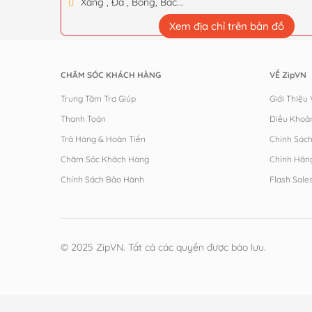
Xăng , Đá , Bông, Bấc...
Xem địa chỉ trên bản đồ
CHĂM SÓC KHÁCH HÀNG
VỀ ZipVN
Trung Tâm Trợ Giúp
Giới Thiệu
Thanh Toán
Điều Khoả
Trả Hàng & Hoàn Tiền
Chính Sác
Chăm Sóc Khách Hàng
Chính Hãn
Chính Sách Bảo Hành
Flash Sale
© 2025 ZipVN. Tất cả các quyền được bảo lưu.