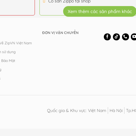
Có sẵn Zippo tại shop
Xem thêm các sản phẩm khác
ĐƠN VỊ VẬN CHUYỂN
 Về ZipVN Việt Nam
n sử dụng
h Bảo Mật
g
s
Quốc gia & Khu vực:
Việt Nam
Hà Nội
Tp.