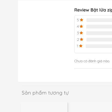
Review Bật lửa z
5
4
3
2
1
Chưa có đánh giá nào.
Sản phẩm tương tự