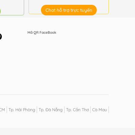
Chat hỗ trợ trực tuyến
Mã QR FaceBook
HCM
Tp. Hải Phòng
Tp. Đà Nẵng
Tp. Cần Thơ
Cà Mau