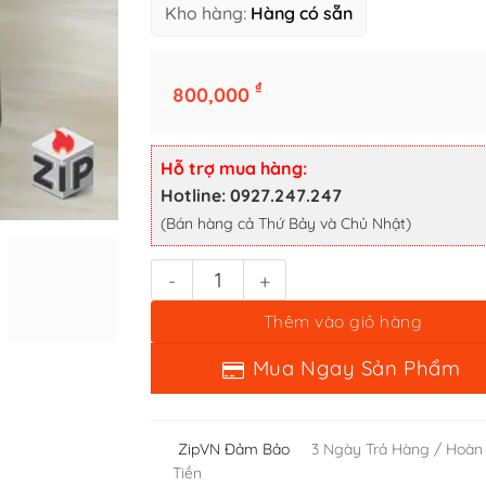
Kho hàng:
Hàng có sẵn
₫
800,000
Bật lửa zippo racing number 3 sơn đen - 14 la mã số lượng
Hỗ trợ mua hàng:
Thêm vào giỏ hàng
Hotline: 0927.247.247
(Bán hàng cả Thứ Bảy và Chủ Nhật)
Mua Ngay Sản Phẩm
ZipVN Đảm Bảo
3 Ngày Trả Hàng / Hoàn
Tiền