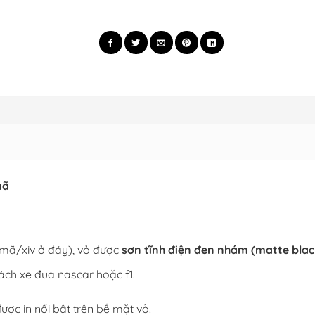
mã
a mã/xiv ở đáy), vỏ được
sơn tĩnh điện đen nhám (matte blac
ách xe đua nascar hoặc f1.
ược in nổi bật trên bề mặt vỏ.