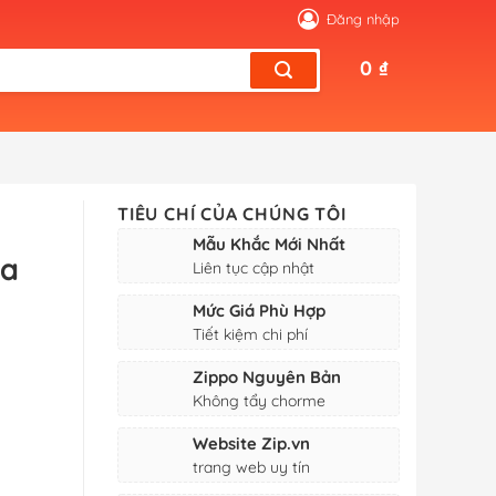
Đăng nhập
0
₫
TIÊU CHÍ CỦA CHÚNG TÔI
Mẫu Khắc Mới Nhất
la
Liên tục cập nhật
Mức Giá Phù Hợp
Tiết kiệm chi phí
Zippo Nguyên Bản
Không tẩy chorme
Website Zip.vn
trang web uy tín