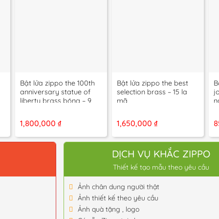
+
+
Bật lửa zippo the 100th
Bật lửa zippo the best
B
anniversary statue of
selection brass – 15 la
j
liberty brass bóng – 9
mã
n
la mã
1,800,000
₫
1,650,000
₫
8
O
DỊCH VỤ KHẮC ZIPPO
Thiết kế tạo mẫu theo yêu cầu
Ảnh chân dung người thật
Ảnh thiết kế theo yêu cầu
Ảnh quà tặng , logo