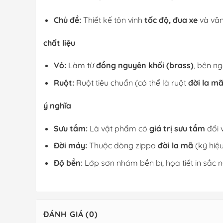
Chủ đề:
Thiết kế tôn vinh
tốc độ, đua xe
và văn
chất liệu
Vỏ:
Làm từ
đồng nguyên khối (brass)
, bên n
Ruột:
Ruột tiêu chuẩn (có thể là ruột
đời la m
ý nghĩa
Sưu tầm:
Là vật phẩm có
giá trị sưu tầm
đối 
Đời máy:
Thuộc dòng zippo
đời la mã
(ký hiệu
Độ bền:
Lớp sơn nhám bền bỉ, họa tiết in sắc n
ĐÁNH GIÁ (0)