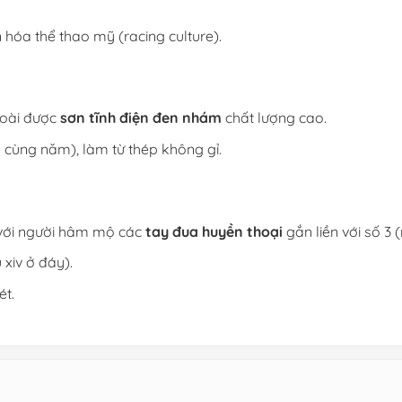
 hóa thể thao mỹ (racing culture).
goài được
sơn tĩnh điện đen nhám
chất lượng cao.
ã
cùng năm), làm từ thép không gỉ.
với người hâm mộ các
tay đua huyền thoại
gắn liền với số 3 
 xiv ở đáy).
ét.