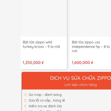
+
+
Bật lửa zippo wild
Bật lửa zippo uss
turkey brass – 9 la mã
independence hp – 8 la
mã
1,250,000
₫
1,600,000
₫
DỊCH VỤ SỬA CHỮA ZIPP
Linh kiện chính hãng
Gò móp - đánh bóng
Sửa lỗi rơ nắp , hỏng lề
Kiểm tra xe đánh lửa