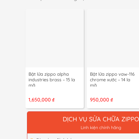
+
+
Bật lửa zippo alpha
Bật lửa zippo vaw-116
industries brass – 15 la
chrome xước – 14 la
mã
mã
1,650,000
₫
950,000
₫
DỊCH VỤ SỬA CHỮA ZIPP
Linh kiện chính hãng