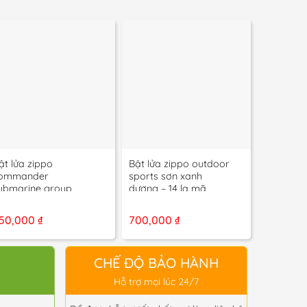
+
+
+
ật lửa zippo
Bật lửa zippo outdoor
Bật lửa z
ommander
sports sơn xanh
joe’s rac
ubmarine group
dương – 14 la mã
13 la mã
even sơn đen – 8 la
mã
50,000
₫
700,000
₫
750,00
CHẾ ĐỘ BẢO HÀNH
Hỗ trợ mọi lúc 24/7