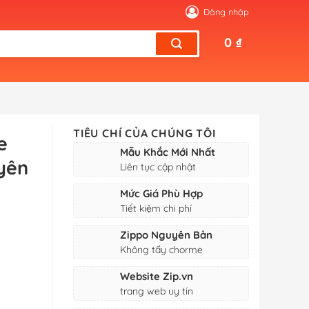
Đăng nhập
0
₫
TIÊU CHÍ CỦA CHÚNG TÔI
e
Mẫu Khắc Mới Nhất
uyên
Liên tục cập nhật
Mức Giá Phù Hợp
Tiết kiệm chi phí
Zippo Nguyên Bản
Không tẩy chorme
Website Zip.vn
trang web uy tín