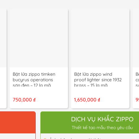
+
+
Bật lửa zippo timken
Bật lửa zippo wind
B
bucyrus operations
proof lighter since 1932
c
sơn đen – 12 la mã
brass – 15 la mã
s
s
750,000
₫
1,650,000
₫
9
O
DỊCH VỤ KHẮC ZIPPO
Thiết kế tạo mẫu theo yêu cầu