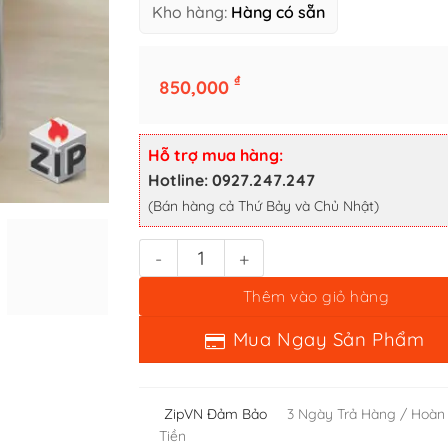
Kho hàng:
Hàng có sẵn
₫
850,000
Bật lửa zippo cambridge diner hp - 12 la mã nguyên tem số l
Hỗ trợ mua hàng:
Thêm vào giỏ hàng
Hotline: 0927.247.247
(Bán hàng cả Thứ Bảy và Chủ Nhật)
Mua Ngay Sản Phẩm
ZipVN Đảm Bảo
3 Ngày Trả Hàng / Hoàn
Tiền