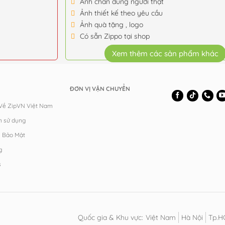
Ảnh chân dung người thật
Ảnh thiết kế theo yêu cầu
Ảnh quà tặng , logo
Có sẵn Zippo tại shop
Xem thêm các sản phẩm khác
ĐƠN VỊ VẬN CHUYỂN
 Về ZipVN Việt Nam
n sử dụng
h Bảo Mật
g
s
Quốc gia & Khu vực:
Việt Nam
Hà Nội
Tp.