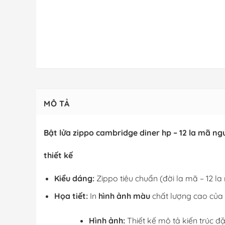
MÔ TẢ
Bật lửa zippo cambridge diner hp – 12 la mã n
thiết kế
Kiểu dáng:
Zippo tiêu chuẩn (đời la mã – 12 la
Họa tiết:
In
hình ảnh màu
chất lượng cao của
Hình ảnh:
Thiết kế mô tả kiến trúc đ