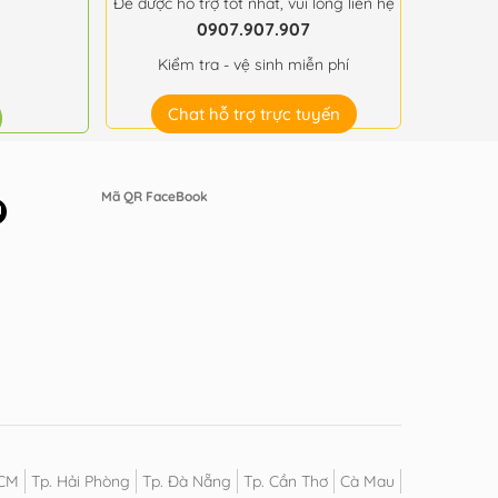
Để được hỗ trợ tốt nhất, vui lòng liên hệ
0907.907.907
Kiểm tra - vệ sinh miễn phí
Chat hỗ trợ trực tuyến
Mã QR FaceBook
HCM
Tp. Hải Phòng
Tp. Đà Nẵng
Tp. Cần Thơ
Cà Mau