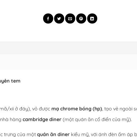
guyên tem
 mã/xii ở đáy), vỏ được
mạ chrome bóng (hp)
, tạo vẻ ngoài 
 nhà hàng
cambridge diner
(một quán ăn cổ điển của mỹ).
ặc trưng của một
quán ăn diner
kiểu mỹ, với ánh đèn ấm áp 