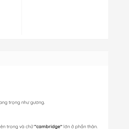
sang trọng như gương.
bên trong và chữ
“cambridge”
lớn ở phần thân.