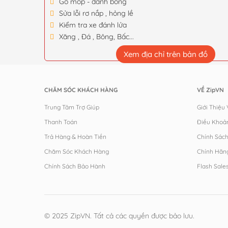
Gò móp - đánh bóng
Sửa lỗi rơ nắp , hỏng lề
Kiểm tra xe đánh lửa
Xăng , Đá , Bông, Bấc...
Xem địa chỉ trên bản đồ
CHĂM SÓC KHÁCH HÀNG
VỀ ZipVN
Trung Tâm Trợ Giúp
Giới Thiệu
Thanh Toán
Điều Khoả
Trả Hàng & Hoàn Tiền
Chính Sác
Chăm Sóc Khách Hàng
Chính Hãn
Chính Sách Bảo Hành
Flash Sale
© 2025 ZipVN. Tất cả các quyền được bảo lưu.