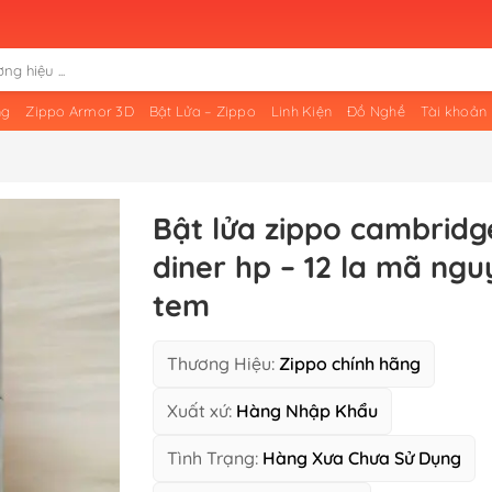
ng
Zippo Armor 3D
Bật Lửa – Zippo
Linh Kiện
Đồ Nghề
Tài khoản
Bật lửa zippo cambridg
diner hp – 12 la mã ng
tem
Thương Hiệu:
Zippo chính hãng
Xuất xứ:
Hàng Nhập Khẩu
Tình Trạng:
Hàng Xưa Chưa Sử Dụng