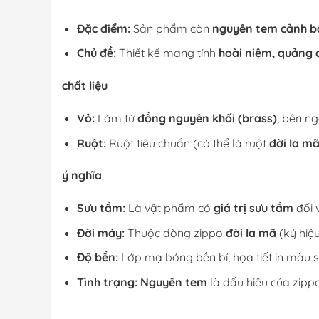
Đặc điểm:
Sản phẩm còn
nguyên tem cảnh 
Chủ đề:
Thiết kế mang tính
hoài niệm, quảng 
chất liệu
Vỏ:
Làm từ
đồng nguyên khối (brass)
, bên n
Ruột:
Ruột tiêu chuẩn (có thể là ruột
đời la m
ý nghĩa
Sưu tầm:
Là vật phẩm có
giá trị sưu tầm
đối 
Đời máy:
Thuộc dòng zippo
đời la mã
(ký hiệu
Độ bền:
Lớp mạ bóng bền bỉ, họa tiết in màu sắ
Tình trạng:
Nguyên tem
là dấu hiệu của zipp