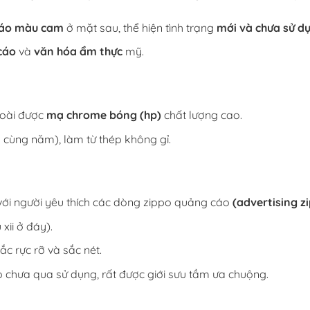
báo màu cam
ở mặt sau, thể hiện tình trạng
mới và chưa sử d
cáo
và
văn hóa ẩm thực
mỹ.
goài được
mạ chrome bóng (hp)
chất lượng cao.
ã
cùng năm), làm từ thép không gỉ.
với người yêu thích các dòng zippo quảng cáo
(advertising z
 xii ở đáy).
c rực rỡ và sắc nét.
o chưa qua sử dụng, rất được giới sưu tầm ưa chuộng.