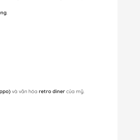
ụng
.
ippo)
và văn hóa
retro diner
của mỹ.