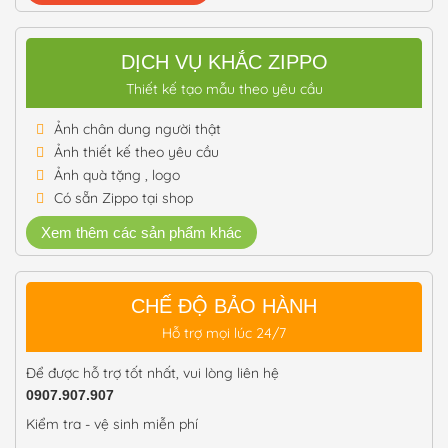
DỊCH VỤ KHẮC ZIPPO
Thiết kế tạo mẫu theo yêu cầu
Ảnh chân dung người thật
Ảnh thiết kế theo yêu cầu
Ảnh quà tặng , logo
Có sẵn Zippo tại shop
Xem thêm các sản phẩm khác
CHẾ ĐỘ BẢO HÀNH
Hỗ trợ mọi lúc 24/7
Để được hỗ trợ tốt nhất, vui lòng liên hệ
0907.907.907
Kiểm tra - vệ sinh miễn phí