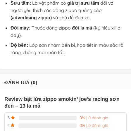
Là vật phẩm có
đối với
Sưu tầm:
giá trị sưu tầm
người yêu thích các dòng zippo quảng cáo
và chủ đề đua xe.
(advertising zippo)
Thuộc dòng zippo
(ký hiệu xiii ở
Đời máy:
đời la mã
đáy).
Lớp sơn nhám bền bỉ, họa tiết in màu sắc rõ
Độ bền:
ràng, chống mài mòn tốt.
ĐÁNH GIÁ (0)
Review bật lửa zippo smokin’ joe’s racing sơn
đen – 13 la mã
0%
| 0 đánh giá
5
0%
| 0 đánh giá
4