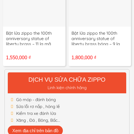
Bật lửa zippo the 100th
Bật lửa zippo the 100th
anniversary statue of
anniversary statue of
liberty brass – 11 la mã
liberty brass bóng – 9 la
mã
1,550,000
₫
1,800,000
₫
DỊCH VỤ SỬA CHỮA ZIPPO
Linh kiện chính hãng
Gò móp - đánh bóng
Sửa lỗi rơ nắp , hỏng lề
Kiểm tra xe đánh lửa
Xăng , Đá , Bông, Bấc...
Xem địa chỉ trên bản đồ