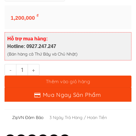
bật lửa zippo smokin' joe's racing sơn đen - 13 la mã số lượng
₫
1,200,000
Thêm vào giỏ hàng
Mua Ngay Sản Phẩm
Hỗ trợ mua hàng:
Hotline: 0927.247.247
(Bán hàng cả Thứ Bảy và Chủ Nhật)
ZipVN Đảm Bảo
3 Ngày Trả Hàng / Hoàn Tiền