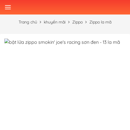
Skip
to
content
Trang chủ
khuyến mãi
Zippo
Zippo la mã