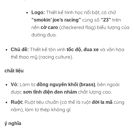
Thiết kế hình học nổi bật, có chữ
Logo:
cùng số
trên
“smokin’ joe’s racing”
“23”
nền
(checkered flag) biểu tượng của
cờ caro
đường đua.
Thiết kế tôn vinh
và văn hóa
Chủ đề:
tốc độ, đua xe
thể thao mỹ (racing culture).
chất liệu
Làm từ
, bên ngoài
Vỏ:
đồng nguyên khối (brass)
được
chất lượng cao.
sơn tĩnh điện đen nhám
Ruột tiêu chuẩn (có thể là ruột
cùng
Ruột:
đời la mã
năm), làm từ thép không gỉ.
ý nghĩa