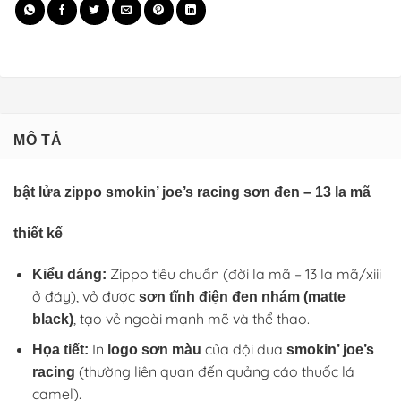
MÔ TẢ
bật lửa zippo smokin’ joe’s racing sơn đen – 13 la mã
thiết kế
Zippo tiêu chuẩn (đời la mã – 13 la mã/xiii
Kiểu dáng:
ở đáy), vỏ được
sơn tĩnh điện đen nhám (matte
, tạo vẻ ngoài mạnh mẽ và thể thao.
black)
In
của đội đua
Họa tiết:
logo sơn màu
smokin’ joe’s
(thường liên quan đến quảng cáo thuốc lá
racing
camel).