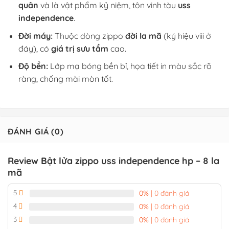
quân
và là vật phẩm kỷ niệm, tôn vinh tàu
uss
independence
.
Đời máy:
Thuộc dòng zippo
đời la mã
(ký hiệu viii ở
đáy), có
giá trị sưu tầm
cao.
Độ bền:
Lớp mạ bóng bền bỉ, họa tiết in màu sắc rõ
ràng, chống mài mòn tốt.
ĐÁNH GIÁ (0)
Review Bật lửa zippo uss independence hp – 8 la
mã
5
0%
| 0 đánh giá
4
0%
| 0 đánh giá
3
0%
| 0 đánh giá