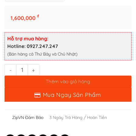
Bật lửa zippo uss independence hp - 8 la mã số lượng
₫
1,600,000
Thêm vào giỏ hàng
Mua Ngay Sản Phẩm
Hỗ trợ mua hàng:
Hotline: 0927.247.247
(Bán hàng cả Thứ Bảy và Chủ Nhật)
ZipVN Đảm Bảo
3 Ngày Trả Hàng / Hoàn Tiền