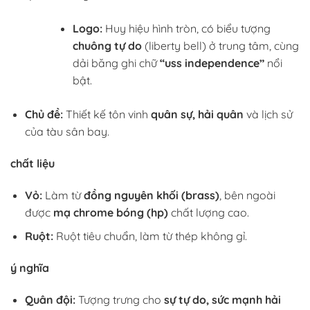
Logo:
Huy hiệu hình tròn, có biểu tượng
chuông tự do
(liberty bell) ở trung tâm, cùng
dải băng ghi chữ
“uss independence”
nổi
bật.
Chủ đề:
Thiết kế tôn vinh
quân sự, hải quân
và lịch sử
của tàu sân bay.
chất liệu
Vỏ:
Làm từ
đồng nguyên khối (brass)
, bên ngoài
được
mạ chrome bóng (hp)
chất lượng cao.
Ruột:
Ruột tiêu chuẩn, làm từ thép không gỉ.
ý nghĩa
Quân đội:
Tượng trưng cho
sự tự do, sức mạnh hải