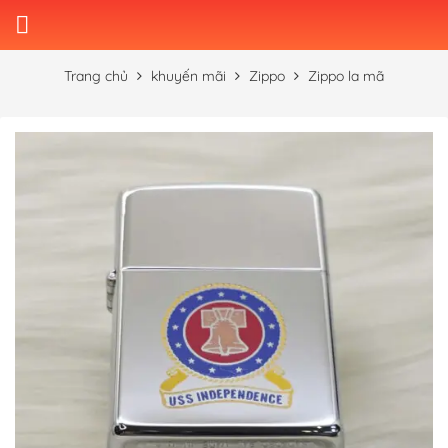
Skip
to
content
Trang chủ
khuyến mãi
Zippo
Zippo la mã