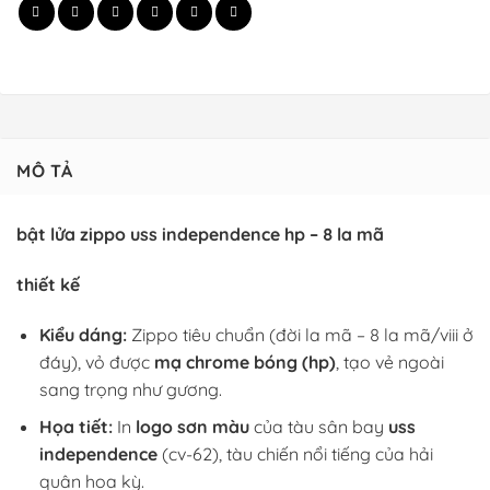
MÔ TẢ
bật lửa zippo uss independence hp – 8 la mã
thiết kế
Kiểu dáng:
Zippo tiêu chuẩn (đời la mã – 8 la mã/viii ở
đáy), vỏ được
mạ chrome bóng (hp)
, tạo vẻ ngoài
sang trọng như gương.
Họa tiết:
In
logo sơn màu
của tàu sân bay
uss
independence
(cv-62), tàu chiến nổi tiếng của hải
quân hoa kỳ.