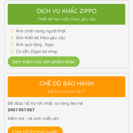
DỊCH VỤ KHẮC ZIPPO
Thiết kế tạo mẫu theo yêu cầu
Ảnh chân dung người thật
Ảnh thiết kế theo yêu cầu
Ảnh quà tặng , logo
Có sẵn Zippo tại shop
Xem thêm các sản phẩm khác
CHẾ ĐỘ BẢO HÀNH
Hỗ trợ mọi lúc 24/7
Để được hỗ trợ tốt nhất, vui lòng liên hệ
0907.907.907
Kiểm tra - vệ sinh miễn phí
Chat hỗ trợ trực tuyến