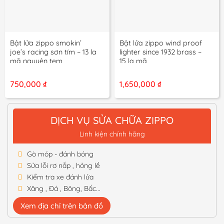
Bật lửa zippo smokin’
Bật lửa zippo wind proof
joe’s racing sơn tím – 13 la
lighter since 1932 brass –
mã nguyên tem
15 la mã
750,000
₫
1,650,000
₫
DỊCH VỤ SỬA CHỮA ZIPPO
Linh kiện chính hãng
Gò móp - đánh bóng
Sửa lỗi rơ nắp , hỏng lề
Kiểm tra xe đánh lửa
Xăng , Đá , Bông, Bấc...
Xem địa chỉ trên bản đồ