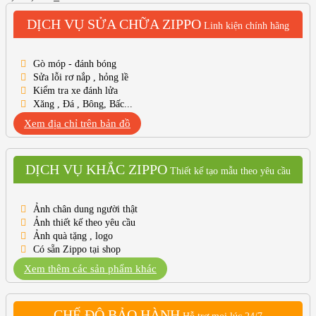
DỊCH VỤ SỬA CHỮA ZIPPO
Linh kiện chính hãng
Gò móp - đánh bóng
Sửa lỗi rơ nắp , hỏng lề
Kiểm tra xe đánh lửa
Xăng , Đá , Bông, Bấc...
Xem địa chỉ trên bản đồ
DỊCH VỤ KHẮC ZIPPO
Thiết kế tạo mẫu theo yêu cầu
Ảnh chân dung người thật
Ảnh thiết kế theo yêu cầu
Ảnh quà tặng , logo
Có sẵn Zippo tại shop
Xem thêm các sản phẩm khác
CHẾ ĐỘ BẢO HÀNH