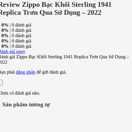
Review Zippo Bạc Khối Sterling 1941
Replica Trơn Qua Sử Dụng – 2022
5
0%
| 0 đánh giá
4
0%
| 0 đánh giá
3
0%
| 0 đánh giá
2
0%
| 0 đánh giá
1
0%
| 0 đánh giá
Đánh giá ngay
ánh giá Zippo Bạc Khối Sterling 1941 Replica Trơn Qua Sử Dụng –
2022
Bạn phải
đăng nhập
để gửi đánh giá.
hưa có đánh giá nào.
Sản phẩm tương tự