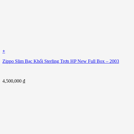
+
Zippo Slim Bạc Khối Sterling Trơn HP New Full Box – 2003
4,500,000
₫