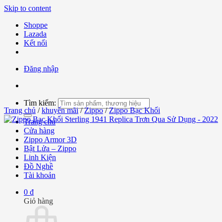
Skip to content
Shoppe
Lazada
Kết nối
Đăng nhập
Tìm kiếm:
Trang chủ
/
khuyến mãi
/
Zippo
/
Zippo Bạc Khối
Trang chủ
Cửa hàng
Zippo Armor 3D
Bật Lửa – Zippo
Linh Kiện
Đồ Nghề
Tài khoản
0
₫
Giỏ hàng