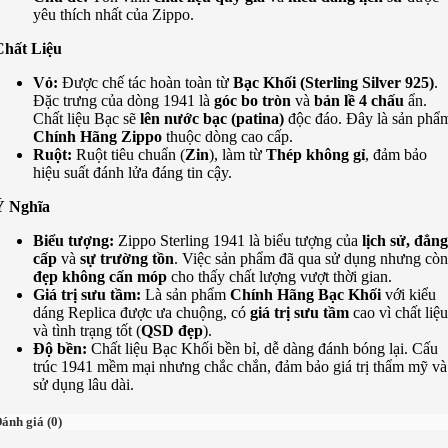
yêu thích nhất của Zippo.
Chất Liệu
Vỏ:
Được chế tác hoàn toàn từ
Bạc Khối (Sterling Silver 925)
.
Đặc trưng của dòng 1941 là
góc bo tròn
và
bản lề 4 chấu
ẩn.
Chất liệu Bạc sẽ
lên nước bạc (patina)
độc đáo. Đây là sản phẩ
Chính Hãng Zippo
thuộc dòng cao cấp.
Ruột:
Ruột tiêu chuẩn (
Zin
), làm từ
Thép không gỉ
, đảm bảo
hiệu suất đánh lửa đáng tin cậy.
Ý Nghĩa
Biểu tượng:
Zippo Sterling 1941 là biểu tượng của
lịch sử, đẳng
cấp
và
sự trường tồn
. Việc sản phẩm đã qua sử dụng nhưng còn
đẹp không cấn móp
cho thấy chất lượng vượt thời gian.
Giá trị sưu tầm:
Là sản phẩm
Chính Hãng Bạc Khối
với kiểu
dáng Replica được ưa chuộng, có
giá trị sưu tầm
cao vì chất liệu
và tình trạng tốt (
QSD đẹp
).
Độ bền:
Chất liệu Bạc Khối bền bỉ, dễ dàng đánh bóng lại. Cấu
trúc 1941 mềm mại nhưng chắc chắn, đảm bảo giá trị thẩm mỹ và
sử dụng lâu dài.
ánh giá (0)