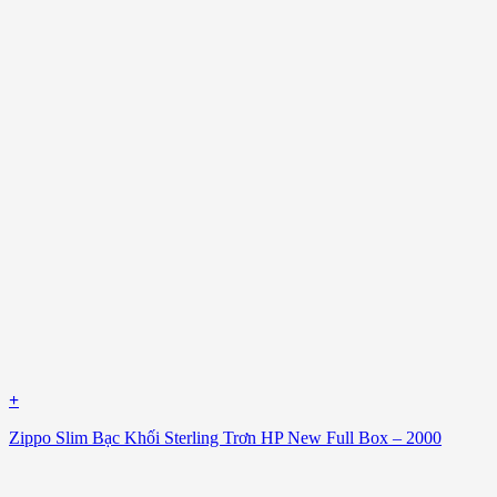
+
Zippo Slim Bạc Khối Sterling Trơn HP New Full Box – 2000