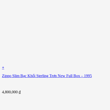
+
Zippo Slim Bạc Khối Sterling Trơn New Full Box – 1995
4,800,000
₫