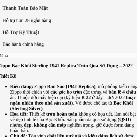
Thanh Toán Bảo Mật
Hỗ trợ hơn 28 ngân hàng
Hỗ Trợ Kỹ Thuật
Bảo hành chính hãng
ô tả
Zippo Bạc Khối Sterling 1941 Replica Trơn Qua Sử Dụng – 2022
Thiết Kế
Kiểu dáng:
Zippo
Bản Sao (1941 Replica)
, mô phỏng kiểu dán
Zippo thời chiến với
các góc bo tròn
đặc trưng và
bản lề 4 chấu
ẩn. Thuộc đời máy hiện đại (ký hiệu
B 22
ở đáy – đời 2022
hoặc
ngẫu nhiên theo nhà sản xuất
). Vỏ được chế tác từ
Bạc Khối
(Sterling Silver)
.
Họa tiết:
Thiết kế
trơn hoàn toàn
không có họa tiết, làm nổi bật
vẻ đẹp tinh tế của Bạc Khối. Sản phẩm đã qua sử dụng (
QSD
)
nhưng
đẹp, không cấn móp
nghiêm trọng, giữ được form dáng
hoàn hảo.
Chủ đề:
Tôn vinh
chất liệu quý giá
và
kiểu dáng lịch sử
được