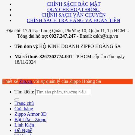
CHÍNH SÁCH BẢO MẬT
QUY CHẾ HOẠT ĐỘNG
CHÍNH SÁCH VẬN CHUYỂN
CHÍNH SÁCH TRẢ HÀNG VÀ HOÀN TIỀN
Địa chỉ: 172i Lạc Long Quân, Phường 10, Quận 11, Tp.HCM. -
Tổng đài hỗ trợ:
0927.247.247
- Email: cskh@zip.vn
Tên đơn vị
: HỘ KINH DOANH ZIPPO HOÀNG SA
Mã số thuế
:
8267362774-001
TP HCM cấp lần đầu ngày
18/11/2024
Thiết kế
Zip.vn
với sự quản lý của Zippo Hoàng Sa
Tìm kiếm:
Trang chủ
Cửa hàng
Zippo Armor 3D
Bật Lửa – Zippo
Linh Kiện
Đồ Nghề