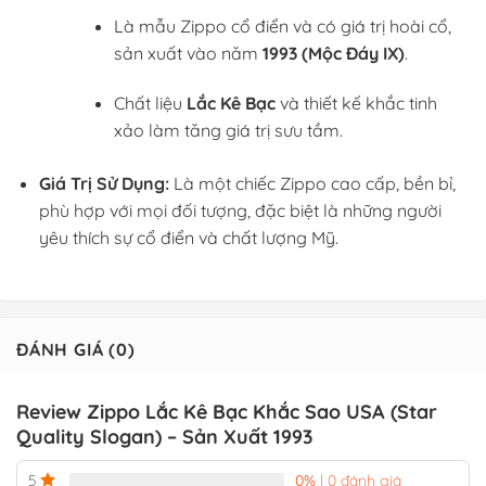
Là mẫu Zippo cổ điển và có giá trị hoài cổ,
sản xuất vào năm
1993 (Mộc Đáy IX)
.
Chất liệu
Lắc Kê Bạc
và thiết kế khắc tinh
xảo làm tăng giá trị sưu tầm.
Giá Trị Sử Dụng:
Là một chiếc Zippo cao cấp, bền bỉ,
phù hợp với mọi đối tượng, đặc biệt là những người
yêu thích sự cổ điển và chất lượng Mỹ.
ĐÁNH GIÁ (0)
Review Zippo Lắc Kê Bạc Khắc Sao USA (Star
Quality Slogan) – Sản Xuất 1993
0%
| 0 đánh giá
5