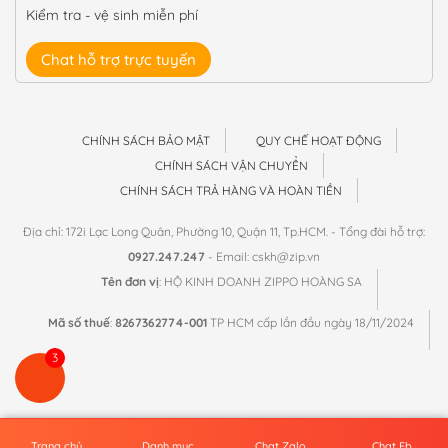
Kiểm tra - vệ sinh miễn phí
Chat hỗ trợ trực tuyến
CHÍNH SÁCH BẢO MẬT
QUY CHẾ HOẠT ĐỘNG
CHÍNH SÁCH VẬN CHUYỂN
CHÍNH SÁCH TRẢ HÀNG VÀ HOÀN TIỀN
Địa chỉ: 172i Lạc Long Quân, Phường 10, Quận 11, Tp.HCM. - Tổng đài hỗ trợ:
0927.247.247
- Email: cskh@zip.vn
Tên đơn vị
: HỘ KINH DOANH ZIPPO HOÀNG SA
Mã số thuế
:
8267362774-001
TP HCM cấp lần đầu ngày 18/11/2024
3
Thiết kế
Zip.vn
với sự quản lý của Zippo Hoàng Sa
Trang chủ
Danh mục
Chat Zalo
Chat Fb