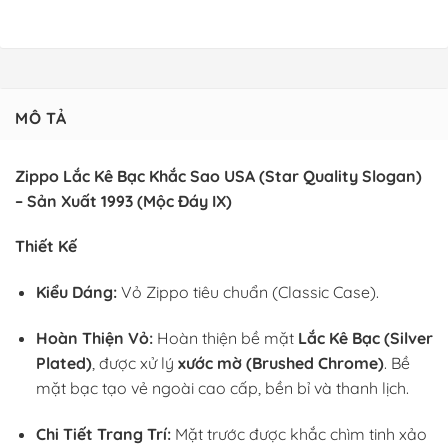
MÔ TẢ
Zippo Lắc Kê Bạc Khắc Sao USA (Star Quality Slogan)
– Sản Xuất 1993 (Mộc Đáy IX)
Thiết Kế
Kiểu Dáng:
Vỏ Zippo tiêu chuẩn (Classic Case).
Hoàn Thiện Vỏ:
Hoàn thiện bề mặt
Lắc Kê Bạc (Silver
Plated)
, được xử lý
xước mờ (Brushed Chrome)
. Bề
mặt bạc tạo vẻ ngoài cao cấp, bền bỉ và thanh lịch.
Chi Tiết Trang Trí:
Mặt trước được khắc chìm tinh xảo