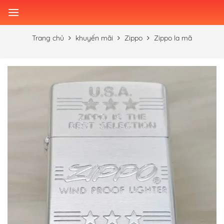
Skip
to
content
Trang chủ
khuyến mãi
Zippo
Zippo la mã