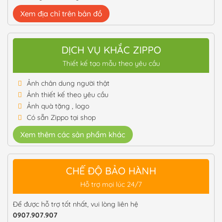
Xem địa chỉ trên bản đồ
DỊCH VỤ KHẮC ZIPPO
Thiết kế tạo mẫu theo yêu cầu
Ảnh chân dung người thật
Ảnh thiết kế theo yêu cầu
Ảnh quà tặng , logo
Có sẵn Zippo tại shop
Xem thêm các sản phẩm khác
CHẾ ĐỘ BẢO HÀNH
Hỗ trợ mọi lúc 24/7
Để được hỗ trợ tốt nhất, vui lòng liên hệ
0907.907.907