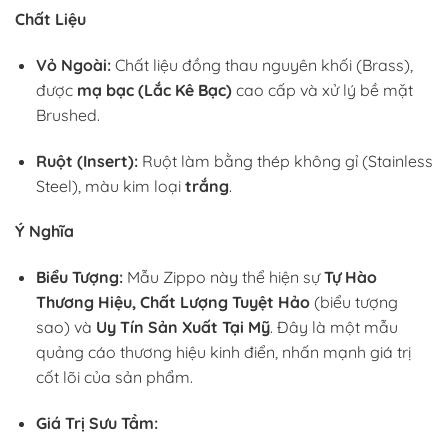
Chất Liệu
Vỏ Ngoài:
Chất liệu đồng thau nguyên khối (Brass),
được
mạ bạc (Lắc Kê Bạc)
cao cấp và xử lý bề mặt
Brushed.
Ruột (Insert):
Ruột làm bằng thép không gỉ (Stainless
Steel), màu kim loại
trắng
.
Ý Nghĩa
Biểu Tượng:
Mẫu Zippo này thể hiện sự
Tự Hào
Thương Hiệu, Chất Lượng Tuyệt Hảo
(biểu tượng
sao) và
Uy Tín Sản Xuất Tại Mỹ
. Đây là một mẫu
quảng cáo thương hiệu kinh điển, nhấn mạnh giá trị
cốt lõi của sản phẩm.
Giá Trị Sưu Tầm: