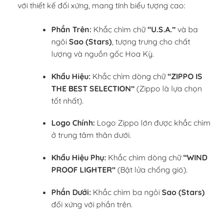
với thiết kế đối xứng, mang tính biểu tượng cao:
Phần Trên:
Khắc chìm chữ
“U.S.A.”
và ba
ngôi
Sao (Stars)
, tượng trưng cho chất
lượng và nguồn gốc Hoa Kỳ.
Khẩu Hiệu:
Khắc chìm dòng chữ
“ZIPPO IS
THE BEST SELECTION”
(Zippo là lựa chọn
tốt nhất).
Logo Chính:
Logo Zippo lớn được khắc chìm
ở trung tâm thân dưới.
Khẩu Hiệu Phụ:
Khắc chìm dòng chữ
“WIND
PROOF LIGHTER”
(Bật lửa chống gió).
Phần Dưới:
Khắc chìm ba ngôi
Sao (Stars)
đối xứng với phần trên.