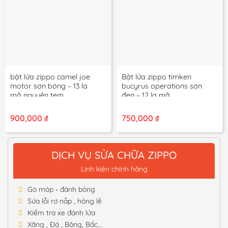
bật lửa zippo camel joe
Bật lửa zippo timken
motor sơn bóng – 13 la
bucyrus operations sơn
mã nguyên tem
đen – 12 la mã
900,000
₫
750,000
₫
DỊCH VỤ SỬA CHỮA ZIPPO
Linh kiện chính hãng
Gò móp - đánh bóng
Sửa lỗi rơ nắp , hỏng lề
Kiểm tra xe đánh lửa
Xăng , Đá , Bông, Bấc...