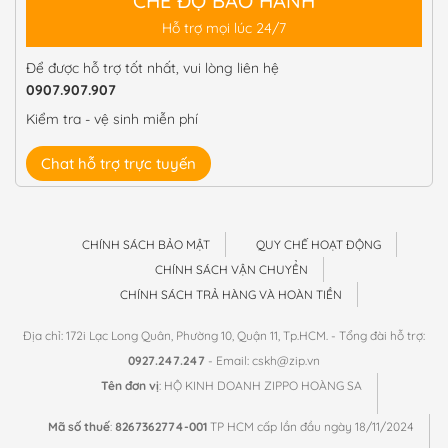
CHẾ ĐỘ BẢO HÀNH
Hỗ trợ mọi lúc 24/7
Để được hỗ trợ tốt nhất, vui lòng liên hệ
0907.907.907
Kiểm tra - vệ sinh miễn phí
Chat hỗ trợ trực tuyến
CHÍNH SÁCH BẢO MẬT
QUY CHẾ HOẠT ĐỘNG
CHÍNH SÁCH VẬN CHUYỂN
CHÍNH SÁCH TRẢ HÀNG VÀ HOÀN TIỀN
Địa chỉ: 172i Lạc Long Quân, Phường 10, Quận 11, Tp.HCM. - Tổng đài hỗ trợ:
0927.247.247
- Email: cskh@zip.vn
Tên đơn vị
: HỘ KINH DOANH ZIPPO HOÀNG SA
Mã số thuế
:
8267362774-001
TP HCM cấp lần đầu ngày 18/11/2024