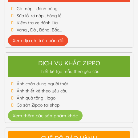
Gò móp - đánh bóng
Sửa lỗi rơ nắp , hỏng lề
Kiểm tra xe đánh lửa
Xăng , Đá , Bông, Bấc...
Xem địa chỉ trên bản đồ
DỊCH VỤ KHẮC ZIPPO
Thiết kế tạo mẫu theo yêu cầu
Ảnh chân dung người thật
Ảnh thiết kế theo yêu cầu
Ảnh quà tặng , logo
Có sẵn Zippo tại shop
Xem thêm các sản phẩm khác