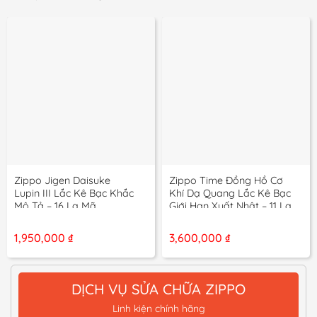
Zippo Jigen Daisuke
Zippo Time Đồng Hồ Cơ
Lupin III Lắc Kê Bạc Khắc
Khí Dạ Quang Lắc Kê Bạc
Mô Tả – 16 La Mã
Giới Hạn Xuất Nhật – 11 La
Mã
1,950,000
₫
3,600,000
₫
DỊCH VỤ SỬA CHỮA ZIPPO
Linh kiện chính hãng