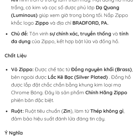
trắng, có kim và cọc số được phủ lớp
Dạ Quang
(Luminous)
giúp xem giờ trong bóng tối. Nắp Zippo
khắc logo
Zippo
và địa chỉ
BRADFORD, PA.
.
Chủ đề:
Tôn vinh
sự chính xác, truyền thống
và
tính
đa dụng
của Zippo, kết hợp bật lửa và đồng hồ.
Chất Liệu
Vỏ Zippo:
Được chế tác từ
Đồng nguyên khối (Brass)
,
bên ngoài được
Lắc Kê Bạc (Silver Plated)
. Đồng hồ
được lắp đặt chắc chắn bằng khung kim loại mạ
Chrome Bóng. Đây là sản phẩm
Chính Hãng Zippo
phiên bản đặc biệt.
Ruột:
Ruột tiêu chuẩn (
Zin
), làm từ
Thép không gỉ
,
đảm bảo hiệu suất đánh lửa đáng tin cậy.
Ý Nghĩa