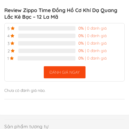
Review Zippo Time Đồng Hồ Cơ Khí Dạ Quang
Lắc Kê Bạc – 12 La Mã
0%
| 0 đánh giá
5
0%
| 0 đánh giá
4
0%
| 0 đánh giá
3
0%
| 0 đánh giá
2
0%
| 0 đánh giá
1
ĐÁNH GIÁ NGAY
Chưa có đánh giá nào.
Sản phẩm tương tự