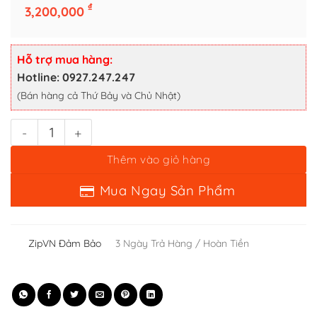
Zippo Time Đồng Hồ Cơ Khí Dạ Quang Lắc Kê Bạc - 12 La Mã số 
₫
3,200,000
Thêm vào giỏ hàng
Mua Ngay Sản Phẩm
Hỗ trợ mua hàng:
Hotline: 0927.247.247
(Bán hàng cả Thứ Bảy và Chủ Nhật)
ZipVN Đảm Bảo
3 Ngày Trả Hàng / Hoàn Tiền