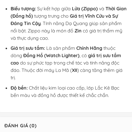
Biểu tượng:
Sự kết hợp giữa
Lửa (Zippo)
và
Thời Gian
(Đồng hồ)
tượng trưng cho
Giá trị Vĩnh Cửu và Sự
Đáng Tin Cậy
. Tính năng Dạ Quang giúp sản phẩm
nổi bật. Zippo này là món đồ
Zin
có giá trị thẩm mỹ
và thực dụng cao.
Giá trị sưu tầm:
Là sản phẩm
Chính Hãng
thuộc
dòng
Đồng Hồ (Watch Lighter)
, có
giá trị sưu tầm
cao
do sự phức tạp trong chế tác và tính năng độc
đáo. Thuộc đời máy La Mã (
XII
) càng tăng thêm giá
trị.
Độ bền:
Chất liệu kim loại cao cấp, lớp Lắc Kê Bạc
bền màu và đồng hồ được thiết kế chắc chắn.
ĐÁNH GIÁ (0)