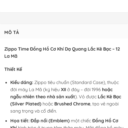
MÔ TẢ
Zippo Time Đồng Hồ Cơ Khí Dạ Quang Lắc Kê Bạc – 12
La Mã
Thiết Kế
Kiểu dáng:
Zippo tiêu chuẩn (Standard Case), thuộc
đời máy La Mã (ký hiệu
XII
ở đáy – đời 1996
hoặc
ngẫu nhiên theo nhà sản xuất
). Vỏ được
Lắc Kê Bạc
(Silver Plated)
hoặc
Brushed Chrome
, tạo vẻ ngoài
sang trọng và cổ điển.
Họa tiết:
Đắp nổi (Emblem)
một chiếc
Đồng Hồ Cơ
Khí
hình tròn ở trung tâm thân máy. Mặt đồng hồ màu