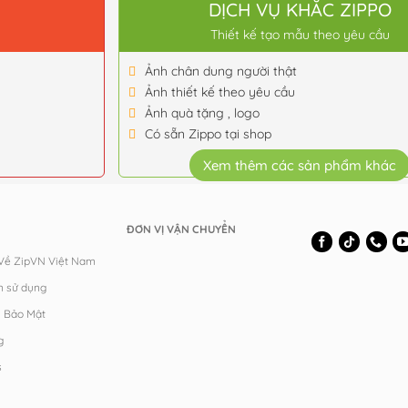
O
DỊCH VỤ KHẮC ZIPPO
Thiết kế tạo mẫu theo yêu cầu
Ảnh chân dung người thật
Ảnh thiết kế theo yêu cầu
Ảnh quà tặng , logo
Có sẵn Zippo tại shop
Xem thêm các sản phẩm khác
ĐƠN VỊ VẬN CHUYỂN
 Về ZipVN Việt Nam
n sử dụng
h Bảo Mật
g
s