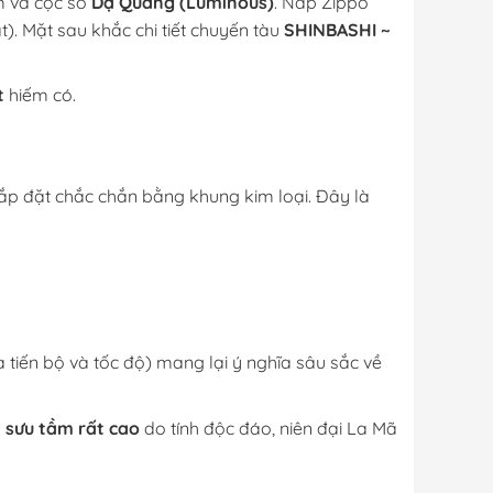
m và cọc số
Dạ Quang (Luminous)
. Nắp Zippo
. Mặt sau khắc chi tiết chuyến tàu
SHINBASHI ~
t
hiếm có.
ắp đặt chắc chắn bằng khung kim loại. Đây là
 tiến bộ và tốc độ) mang lại ý nghĩa sâu sắc về
ị sưu tầm rất cao
do tính độc đáo, niên đại La Mã