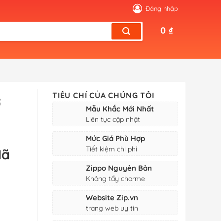
Đăng nhập
0
₫
TIÊU CHÍ CỦA CHÚNG TÔI
ơ
Mẫu Khắc Mới Nhất
Liên tục cập nhật
Mức Giá Phù Hợp
Tiết kiệm chi phí
Mã
Zippo Nguyên Bản
Không tẩy chorme
Website Zip.vn
trang web uy tín