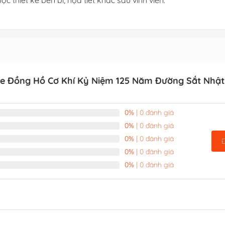
c thiết kế bền bỉ, họa tiết khắc sâu vĩnh viễn.
e Đồng Hồ Cơ Khí Kỷ Niệm 125 Năm Đường Sắt Nhật
0%
| 0 đánh giá
0%
| 0 đánh giá
0%
| 0 đánh giá
0%
| 0 đánh giá
0%
| 0 đánh giá