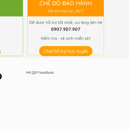
CHẾ ĐỘ BẢO HÀNH
Hỗ trợ mọi lúc 24/7
Để được hỗ trợ tốt nhất, vui lòng liên hệ
0907.907.907
Kiểm tra - vệ sinh miễn phí
Chat hỗ trợ trực tuyến
Mã QR FaceBook