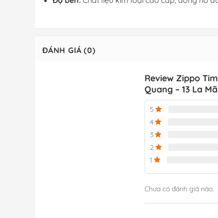
Độ bền:
Chất liệu kim loại cao cấp, đồng hồ đượ
ĐÁNH GIÁ (0)
Review Zippo Tim
Quang – 13 La Mã
5
4
3
2
1
Chưa có đánh giá nào.