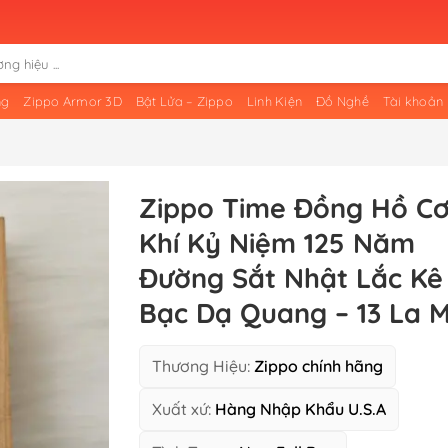
ng
Zippo Armor 3D
Bật Lửa – Zippo
Linh Kiện
Đồ Nghề
Tài khoản
Zippo Time Đồng Hồ C
Khí Kỷ Niệm 125 Năm
Đường Sắt Nhật Lắc Kê
Bạc Dạ Quang – 13 La 
Thương Hiệu:
Zippo chính hãng
Xuất xứ:
Hàng Nhập Khẩu U.S.A