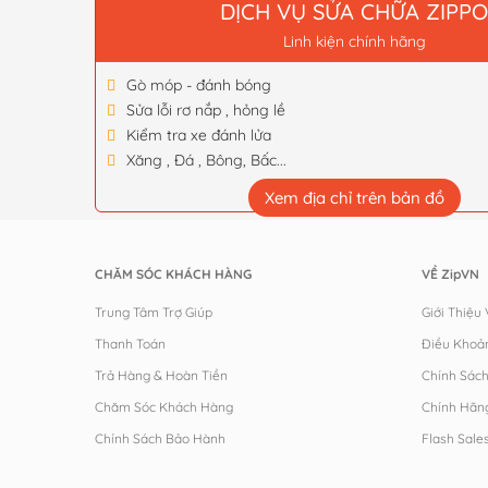
DỊCH VỤ SỬA CHỮA ZIPP
Linh kiện chính hãng
Gò móp - đánh bóng
Sửa lỗi rơ nắp , hỏng lề
Kiểm tra xe đánh lửa
Xăng , Đá , Bông, Bấc...
Xem địa chỉ trên bản đồ
CHĂM SÓC KHÁCH HÀNG
VỀ ZipVN
Trung Tâm Trợ Giúp
Giới Thiệu
Thanh Toán
Điều Khoả
Trả Hàng & Hoàn Tiền
Chính Sác
Chăm Sóc Khách Hàng
Chính Hãn
Chính Sách Bảo Hành
Flash Sale