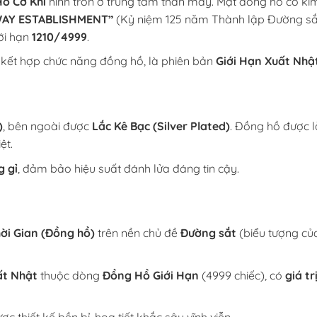
ồ Cơ Khí
hình tròn ở trung tâm thân máy. Mặt đồng hồ có ki
WAY ESTABLISHMENT”
(Kỷ niệm 125 năm Thành lập Đường sắt)
iới hạn
1210/4999
.
, kết hợp chức năng đồng hồ, là phiên bản
Giới Hạn Xuất Nhậ
)
, bên ngoài được
Lắc Kê Bạc (Silver Plated)
. Đồng hồ được l
ệt.
 gỉ
, đảm bảo hiệu suất đánh lửa đáng tin cậy.
ời Gian (Đồng hồ)
trên nền chủ đề
Đường sắt
(biểu tượng của
ất Nhật
thuộc dòng
Đồng Hồ
Giới Hạn
(4999 chiếc), có
giá tr