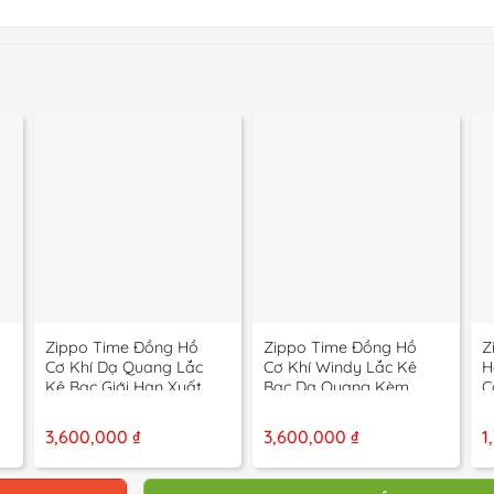
+
+
Zippo Time Đồng Hồ
Zippo Time Đồng Hồ
Z
Cơ Khí Dạ Quang Lắc
Cơ Khí Windy Lắc Kê
H
Kê Bạc Giới Hạn Xuất
Bạc Dạ Quang Kèm
C
Nhật – 11 La Mã
Gạt Tàn Giới Hạn – 12
2
La Mã
3,600,000
₫
3,600,000
₫
1