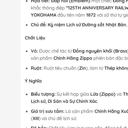
Họa tiết:
Đắp nổi (Emblem)
một chiếc
Đồng H
khắc thông điệp
“125TH ANNIVERSARY RAIL
YOKOHAMA
đầu tiên năm
1872
với số thứ tự g
Chủ đề:
Kỷ niệm Lịch sử Đường sắt Nhật Bản
Chất Liệu
Vỏ:
Được chế tác từ
Đồng nguyên khối (Brass
sản phẩm
Chính Hãng Zippo
phiên bản đặc bi
Ruột:
Ruột tiêu chuẩn (
Zin
), làm từ
Thép không
Ý Nghĩa
Biểu tượng:
Sự kết hợp giữa
Lửa (Zippo)
và
Th
Lịch sử, Di Sản và Sự Chính Xác
.
Giá trị sưu tầm:
Là sản phẩm
Chính Hãng Xu
(
XIII
) và chủ đề lịch sử.