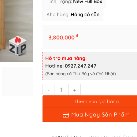
Tình Trạng:
New Full Box
Kho hàng:
Hàng có sẵn
₫
3,800,000
Zippo Time Đồng Hồ Cơ Khí Kỷ Niệm 125 Năm Đường Sắt Nhậ
Hỗ trợ mua hàng:
Thêm vào giỏ hàng
Hotline: 0927.247.247
Mua Ngay Sản Phẩm
(Bán hàng cả Thứ Bảy và Chủ Nhật)