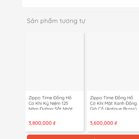
Sản phẩm tương tự
+
+
Zippo Time Đồng Hồ
Zippo Time Đồng Hồ
Cơ Khí Kỷ Niệm 125
Cơ Khí Mặt Xanh Đồng
Năm Đường Sắt Nhật
Giả Cổ (Antique Brass)
Bản Limited 112/4999
– 12 La Mã
3,800,000
₫
3,600,000
₫