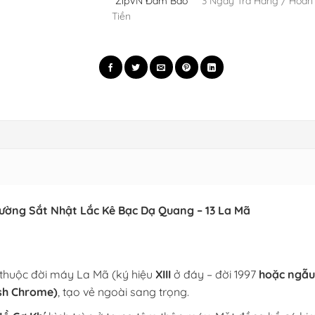
ZipVN Đảm Bảo
3 Ngày Trả Hàng / Hoàn
Tiền
ường Sắt Nhật Lắc Kê Bạc Dạ Quang – 13 La Mã
 thuộc đời máy La Mã (ký hiệu
XIII
ở đáy – đời 1997
hoặc ngẫu
sh Chrome)
, tạo vẻ ngoài sang trọng.