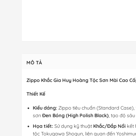
MÔ TẢ
Zippo Khắc Gia Huy Hoàng Tộc Sơn Mài Cao Cấ
Thiết Kế
Kiểu dáng:
Zippo tiêu chuẩn (Standard Case), 
sơn
Đen Bóng (High Polish Black)
, tạo độ sâu
Họa tiết:
Sử dụng kỹ thuật
Khắc/Đắp Nổi
kết
tộc Tokugawa Shogun, liên quan đến Yoshimune