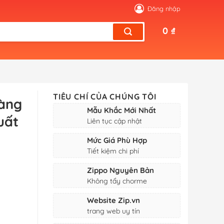
Đăng nhập
0
₫
TIÊU CHÍ CỦA CHÚNG TÔI
àng
Mẫu Khắc Mới Nhất
uất
Liên tục cập nhật
Mức Giá Phù Hợp
Tiết kiệm chi phí
Zippo Nguyên Bản
Không tẩy chorme
Website Zip.vn
trang web uy tín