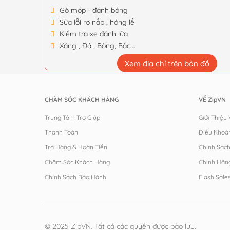
Gò móp - đánh bóng
Sửa lỗi rơ nắp , hỏng lề
Kiểm tra xe đánh lửa
Xăng , Đá , Bông, Bấc...
Xem địa chỉ trên bản đồ
CHĂM SÓC KHÁCH HÀNG
VỀ ZipVN
Trung Tâm Trợ Giúp
Giới Thiệu
Thanh Toán
Điều Khoả
Trả Hàng & Hoàn Tiền
Chính Sác
Chăm Sóc Khách Hàng
Chính Hãn
Chính Sách Bảo Hành
Flash Sale
© 2025 ZipVN. Tất cả các quyền được bảo lưu.