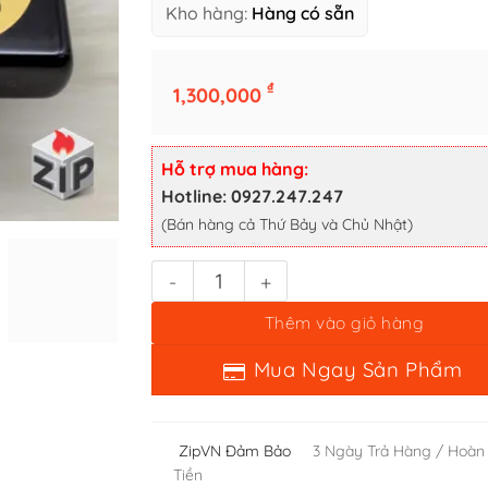
Kho hàng:
Hàng có sẵn
₫
1,300,000
Zippo Khắc Gia Huy Hoàng Tộc Sơn Mài Cao Cấp Xuất Nhật -
Hỗ trợ mua hàng:
Thêm vào giỏ hàng
Hotline: 0927.247.247
(Bán hàng cả Thứ Bảy và Chủ Nhật)
Mua Ngay Sản Phẩm
ZipVN Đảm Bảo
3 Ngày Trả Hàng / Hoàn
Tiền