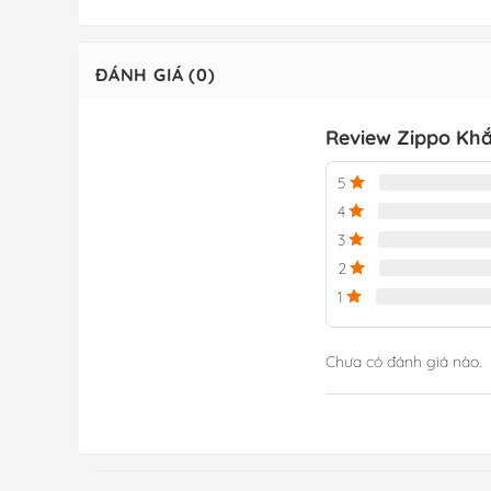
ĐÁNH GIÁ (0)
Review Zippo Khắ
5
4
3
2
1
Chưa có đánh giá nào.