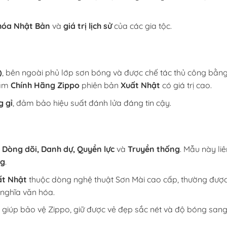
hóa Nhật Bản
và
giá trị lịch sử
của các gia tộc.
)
, bên ngoài phủ lớp sơn bóng và được chế tác thủ công bằn
hẩm
Chính Hãng Zippo
phiên bản
Xuất Nhật
có giá trị cao.
 gỉ
, đảm bảo hiệu suất đánh lửa đáng tin cậy.
o
Dòng dõi, Danh dự, Quyền lực
và
Truyền thống
. Mẫu này li
ng
.
ất Nhật
thuộc dòng nghệ thuật Sơn Mài cao cấp, thường được
 nghĩa văn hóa.
giúp bảo vệ Zippo, giữ được vẻ đẹp sắc nét và độ bóng sang 