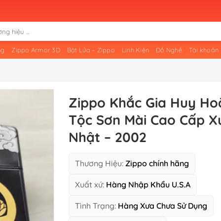
ng
Zippo Armor 3D
Bật Lửa – Zippo
Linh Kiện
Đồ Nghề
Tài khoản
Zippo Khắc Gia Huy Ho
Tộc Sơn Mài Cao Cấp X
Nhật – 2002
Thương Hiệu:
Zippo chính hãng
Xuất xứ:
Hàng Nhập Khẩu U.S.A
Tình Trạng:
Hàng Xưa Chưa Sử Dụng