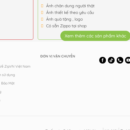
Ảnh chân dung người thật
Ảnh thiết kế theo yêu cầu
Ảnh quà tặng , logo
Có sẵn Zippo tại shop
Xem thêm các sản phẩm khác
ĐƠN VỊ VẬN CHUYỂN
 Về ZipVN Việt Nam
n sử dụng
h Bảo Mật
g
s