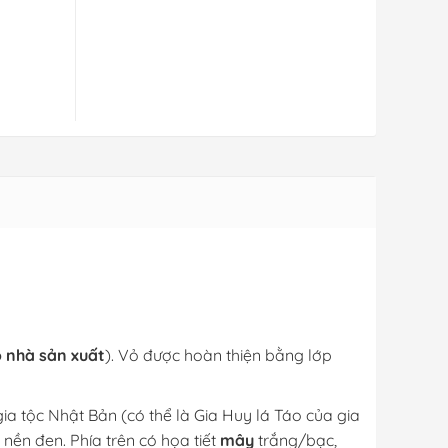
 nhà sản xuất
). Vỏ được hoàn thiện bằng lớp
a tộc Nhật Bản (có thể là Gia Huy lá Táo của gia
nền đen. Phía trên có họa tiết
mây
trắng/bạc,