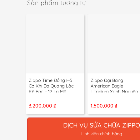
Sản phẩm tương tự
+
+
Zippo Time Đồng Hồ
Zippo Đại Bàng
Cơ Khí Dạ Quang Lắc
American Eagle
Kê Bạc – 12 La Mã
Titanium Xanh Nguyên
Tem Xuất Nhật – 2002
3,200,000
₫
1,500,000
₫
DỊCH VỤ SỬA CHỮA ZIPP
Linh kiện chính hãng