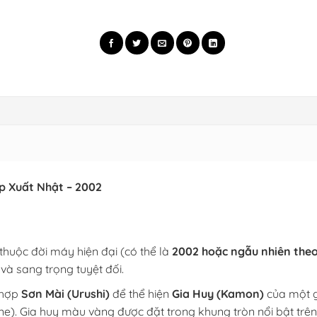
p Xuất Nhật – 2002
thuộc đời máy hiện đại (có thể là
2002
hoặc ngẫu nhiên theo
 và sang trọng tuyệt đối.
 hợp
Sơn Mài (Urushi)
để thể hiện
Gia Huy (Kamon)
của một gi
). Gia huy màu vàng được đặt trong khung tròn nổi bật trên 