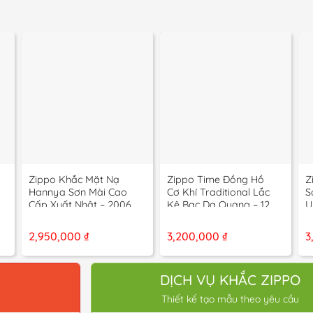
+
+
Zippo Khắc Mặt Nạ
Zippo Time Đồng Hồ
Z
Hannya Sơn Mài Cao
Cơ Khí Traditional Lắc
S
Cấp Xuất Nhật – 2006
Kê Bạc Dạ Quang – 12
U
La Mã
2
2,950,000
₫
3,200,000
₫
3
O
DỊCH VỤ KHẮC ZIPPO
Thiết kế tạo mẫu theo yêu cầu