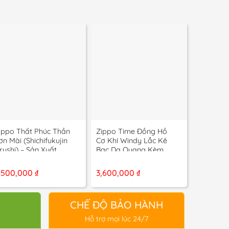
+
+
+
ippo Thất Phúc Thần
Zippo Time Đồng Hồ
Zippo Ti
ơn Mài (Shichifukujin
Cơ Khí Windy Lắc Kê
Cơ Khí K
rushi) – Sản Xuất
Bạc Dạ Quang Kèm
Năm Đườ
001
Gạt Tàn Giới Hạn – 12
Lắc Kê B
La Mã
– 13 La 
,500,000
₫
3,600,000
₫
3,800,0
CHẾ ĐỘ BẢO HÀNH
Hỗ trợ mọi lúc 24/7