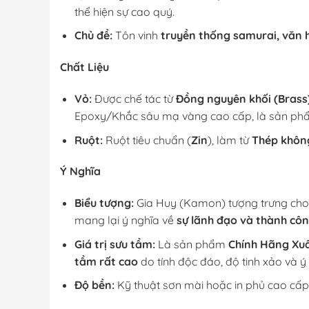
thể hiện sự cao quý.
Chủ đề:
Tôn vinh
truyền thống samurai, văn 
Chất Liệu
Vỏ:
Được chế tác từ
Đồng nguyên khối (Brass
Epoxy/Khắc sâu mạ vàng cao cấp, là sản p
Ruột:
Ruột tiêu chuẩn (
Zin
), làm từ
Thép không
Ý Nghĩa
Biểu tượng:
Gia Huy (Kamon) tượng trưng ch
mang lại ý nghĩa về
sự lãnh đạo và thành cô
Giá trị sưu tầm:
Là sản phẩm
Chính Hãng Xu
tầm rất cao
do tính độc đáo, độ tinh xảo và ý
Độ bền:
Kỹ thuật sơn mài hoặc in phủ cao cấp 