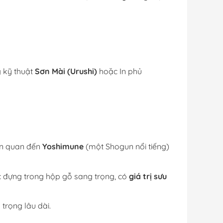
g kỹ thuật
Sơn Mài (Urushi)
hoặc In phủ
ên quan đến
Yoshimune
(một Shogun nổi tiếng)
 đựng trong hộp gỗ sang trọng, có
giá trị sưu
trọng lâu dài.