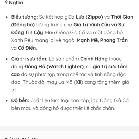
Ý Nghĩa
Biểu tượng:
Sự kết hợp giữa
Lửa (Zippo)
và
Thời Gian
(Đồng hồ)
tượng trưng cho
Giá trị Vĩnh Cửu và Sự
Đáng Tin Cậy
. Màu Đồng Giả Cổ và mặt đồng hồ
Xanh Rêu mang lại vẻ ngoài
Mạnh Mẽ, Phong Trần
và
Cổ Điển
.
Giá trị sưu tầm:
Là sản phẩm
Chính Hãng
thuộc
dòng
Đồng Hồ (Watch Lighter)
, có
giá trị sưu tầm
cao
do sự phức tạp trong chế tác và tính năng độc
đáo. Thuộc đời máy La Mã (
XII
) càng tăng thêm giá
trị.
Độ bền:
Chất liệu kim loại cao cấp, lớp Đồng Giả Cổ
bền màu và đồng hồ được thiết kế chắc chắn.