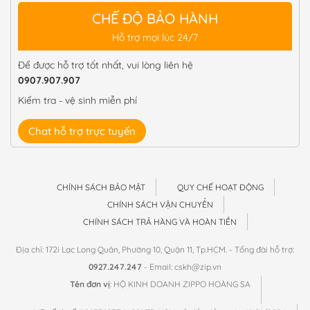
CHẾ ĐỘ BẢO HÀNH
Hỗ trợ mọi lúc 24/7
Để được hỗ trợ tốt nhất, vui lòng liên hệ
0907.907.907
Kiểm tra - vệ sinh miễn phí
Chat hỗ trợ trực tuyến
CHÍNH SÁCH BẢO MẬT
QUY CHẾ HOẠT ĐỘNG
CHÍNH SÁCH VẬN CHUYỂN
CHÍNH SÁCH TRẢ HÀNG VÀ HOÀN TIỀN
Địa chỉ: 172i Lạc Long Quân, Phường 10, Quận 11, Tp.HCM. - Tổng đài hỗ trợ:
0927.247.247
- Email: cskh@zip.vn
Tên đơn vị
: HỘ KINH DOANH ZIPPO HOÀNG SA