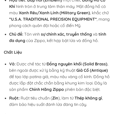
Khí
hình tròn ở trung tâm thân máy. Mặt đồng hồ có
màu
Xanh Rêu/Xanh Lính (Military Green)
, khắc chữ
“U.S.A. TRADITIONAL PRECISION EQUIPMENT”
, mang
phong cách quân đội hoặc cổ điển Mỹ.
Chủ đề:
Tôn vinh
sự chính xác, truyền thống
và
tính
đa dụng
của Zippo, kết hợp bật lửa và đồng hồ.
Chất Liệu
Vỏ:
Được chế tác từ
Đồng nguyên khối (Solid Brass)
,
bên ngoài được xử lý bằng kỹ thuật
Giả Cổ (Antique)
để tạo lớp patina giả, màu nâu vàng cổ kính. Đồng hồ
được lắp đặt chắc chắn bằng khung kim loại. Đây là
sản phẩm
Chính Hãng Zippo
phiên bản đặc biệt.
Ruột:
Ruột tiêu chuẩn (
Zin
), làm từ
Thép không gỉ
,
đảm bảo hiệu suất đánh lửa đáng tin cậy.