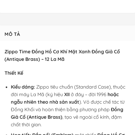
MÔ TẢ
Zippo Time Đồng Hồ Cơ Khí Mặt Xanh Đồng Giả Cổ
(Antique Brass) – 12 La Mã
Thiết Kế
Kiểu dáng:
Zippo tiêu chuẩn (Standard Case), thuộc
đời máy La Mã (ký hiệu
XII
ở đáy – đời 1996
hoặc
ngẫu nhiên theo nhà sản xuất
). Vỏ được chế tác từ
Đồng Khối và hoàn thiện bằng phương pháp
Đồng
Giả Cổ (Antique Brass)
, tạo vẻ ngoài cổ kính, đậm
chất thời gian.
Họa tiết:
Đắp nổi (Emblem)
một chiếc
Đồng Hồ Cơ