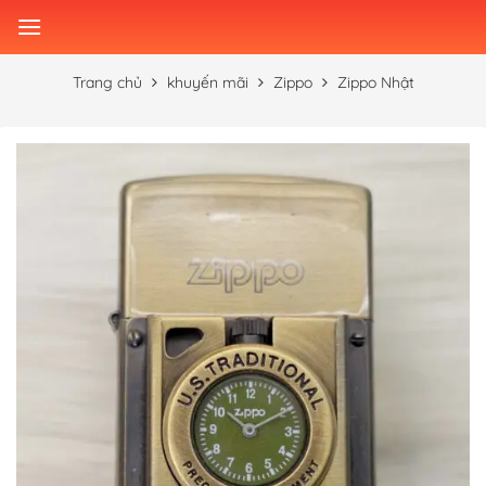
Skip
to
content
Trang chủ
khuyến mãi
Zippo
Zippo Nhật