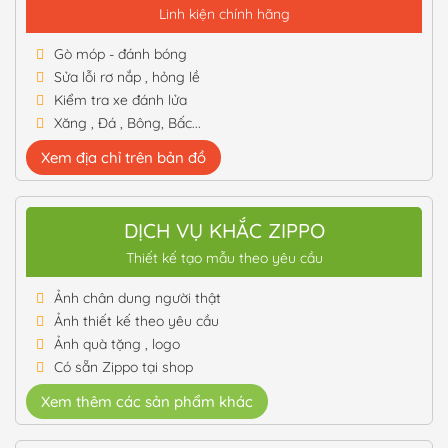
Linh kiện chính hãng
Gò móp - đánh bóng
Sửa lỗi rơ nắp , hỏng lề
Kiểm tra xe đánh lửa
Xăng , Đá , Bông, Bấc...
Xem địa chỉ trên bản đồ
DỊCH VỤ KHẮC ZIPPO
Thiết kế tạo mẫu theo yêu cầu
Ảnh chân dung người thật
Ảnh thiết kế theo yêu cầu
Ảnh quà tặng , logo
Có sẵn Zippo tại shop
Xem thêm các sản phẩm khác