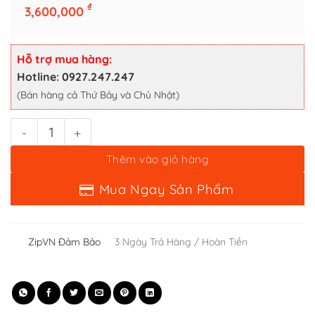
Zippo Time Đồng Hồ Cơ Khí Mặt Xanh Đồng Giả Cổ (Antique Brass)
₫
3,600,000
Thêm vào giỏ hàng
Mua Ngay Sản Phẩm
Hỗ trợ mua hàng:
Hotline: 0927.247.247
(Bán hàng cả Thứ Bảy và Chủ Nhật)
ZipVN Đảm Bảo
3 Ngày Trả Hàng / Hoàn Tiền