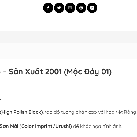
 – Sản Xuất 2001 (Mộc Đáy 01)
.
High Polish Black)
, tạo độ tương phản cao với họa tiết Rồng
Sơn Mài (Color Imprint/Urushi)
để khắc họa hình ảnh.