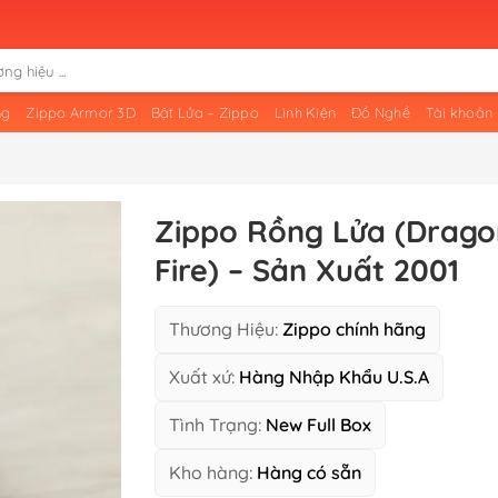
ng
Zippo Armor 3D
Bật Lửa – Zippo
Linh Kiện
Đồ Nghề
Tài khoản
Zippo Rồng Lửa (Drago
Fire) – Sản Xuất 2001
Thương Hiệu:
Zippo chính hãng
Xuất xứ:
Hàng Nhập Khẩu U.S.A
Tình Trạng:
New Full Box
Kho hàng:
Hàng có sẵn