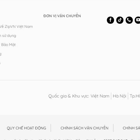
ĐƠN VỊ VẬN CHUYỂN
 Về ZipVN Việt Nam
n sử dụng
h Bảo Mật
g
s
Quốc gia & Khu vực:
Việt Nam
Hà Nội
Tp.
QUY CHẾ HOẠT ĐỘNG
CHÍNH SÁCH VẬN CHUYỂN
CHÍNH S