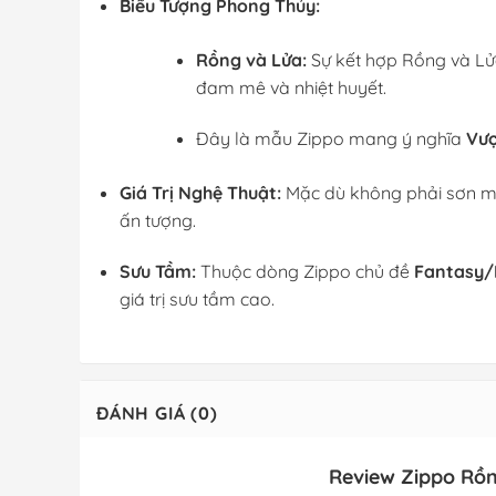
Biểu Tượng Phong Thủy:
Rồng và Lửa:
Sự kết hợp Rồng và Lử
đam mê và nhiệt huyết.
Đây là mẫu Zippo mang ý nghĩa
Vượ
Giá Trị Nghệ Thuật:
Mặc dù không phải sơn mài
ấn tượng.
Sưu Tầm:
Thuộc dòng Zippo chủ đề
Fantasy/
giá trị sưu tầm cao.
ĐÁNH GIÁ (0)
Review Zippo Rồn