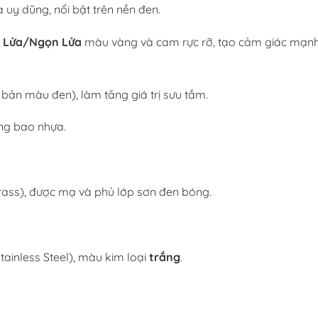
và uy dũng, nổi bật trên nền đen.
t
Lửa/Ngọn Lửa
màu vàng và cam rực rỡ, tạo cảm giác mạnh
ản màu đen), làm tăng giá trị sưu tầm.
ng bao nhựa.
rass), được mạ và phủ lớp sơn đen bóng.
ainless Steel), màu kim loại
trắng
.