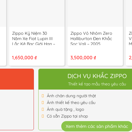
+
+
Zippo Kỷ Niệm 30
Zippo Vỏ Nhôm Zero
Z
Năm Xe Fiat Lupin III
Halliburton Đen Khắc
V
Lắc Kê Bạc Giới Hạn –
Sọc Vali – 2005
M
12 La Mã
1,650,000
₫
3,500,000
₫
2
O
DỊCH VỤ KHẮC ZIPPO
Thiết kế tạo mẫu theo yêu cầu
Ảnh chân dung người thật
Ảnh thiết kế theo yêu cầu
Ảnh quà tặng , logo
Có sẵn Zippo tại shop
Xem thêm các sản phẩm khác