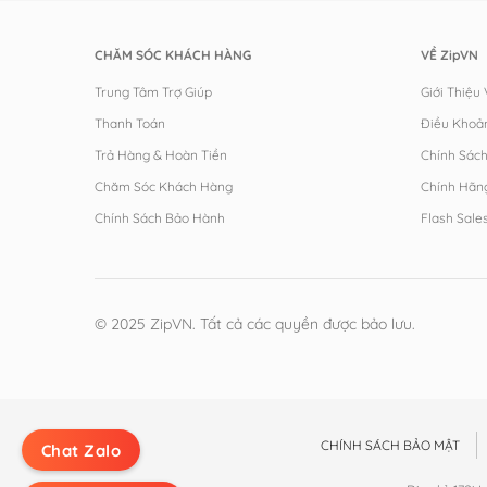
CHĂM SÓC KHÁCH HÀNG
VỀ ZipVN
Trung Tâm Trợ Giúp
Giới Thiệu
Thanh Toán
Điều Khoả
Trả Hàng & Hoàn Tiền
Chính Sác
Chăm Sóc Khách Hàng
Chính Hãn
Chính Sách Bảo Hành
Flash Sale
© 2025 ZipVN. Tất cả các quyền được bảo lưu.
CHÍNH SÁCH BẢO MẬT
Chat Zalo