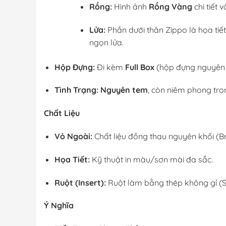
Rồng:
Hình ảnh
Rồng Vàng
chi tiết 
Lửa:
Phần dưới thân Zippo là họa tiế
ngọn lửa.
Hộp Đựng:
Đi kèm
Full Box
(hộp đựng nguyên b
Tình Trạng:
Nguyên tem
, còn niêm phong tro
Chất Liệu
Vỏ Ngoài:
Chất liệu đồng thau nguyên khối (B
Họa Tiết:
Kỹ thuật in màu/sơn mài đa sắc.
Ruột (Insert):
Ruột làm bằng thép không gỉ (St
Ý Nghĩa