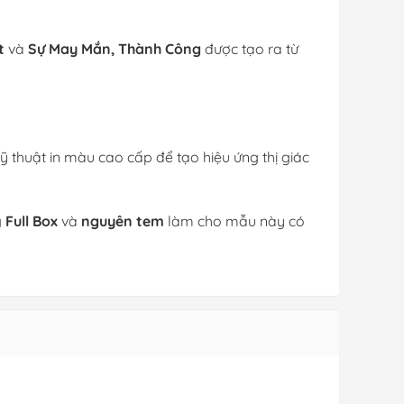
t
và
Sự May Mắn, Thành Công
được tạo ra từ
thuật in màu cao cấp để tạo hiệu ứng thị giác
g
Full Box
và
nguyên tem
làm cho mẫu này có