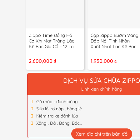
+
+
Zippo Time Đồng Hồ
Cặp Zippo Bướm Vàng
Cơ Khí Mặt Trắng Lắc
Đắp Nổi Tình Nhân
Kê Bạc Giả Cổ – 12 La
Xuất Nhật Lắc Kê Bạc
Mã
Triện Vàng – 2008
2,600,000
₫
1,950,000
₫
DỊCH VỤ SỬA CHỮA ZIPP
Linh kiện chính hãng
Gò móp - đánh bóng
Sửa lỗi rơ nắp , hỏng lề
Kiểm tra xe đánh lửa
Xăng , Đá , Bông, Bấc...
Xem địa chỉ trên bản đồ