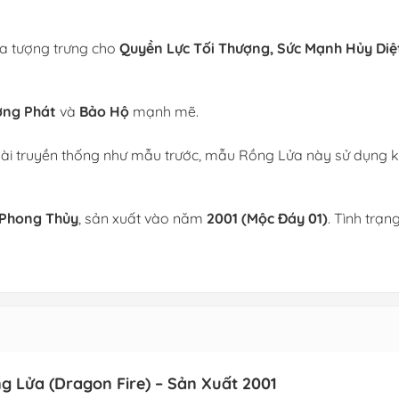
a tượng trưng cho
Quyền Lực Tối Thượng, Sức Mạnh Hủy Diệ
ng Phát
và
Bảo Hộ
mạnh mẽ.
 truyền thống như mẫu trước, mẫu Rồng Lửa này sử dụng kỹ 
Phong Thủy
, sản xuất vào năm
2001 (Mộc Đáy 01)
. Tình trạn
g Lửa (Dragon Fire) – Sản Xuất 2001