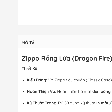
MÔ TẢ
Zippo Rồng Lửa (Dragon Fire)
Thiết Kế
Kiểu Dáng:
Vỏ Zippo tiêu chuẩn (Classic Case)
Hoàn Thiện Vỏ:
Hoàn thiện bề mặt
đen bóng (
Kỹ Thuật Trang Trí:
Sử dụng kỹ thuật
in màu/