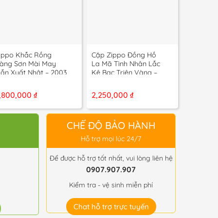
+
+
+
ippo Khắc Rồng
Cặp Zippo Đồng Hồ
Zippo Ti
àng Sơn Mài May
La Mã Tình Nhân Lắc
Cơ Khí 
ắn Xuất Nhật – 2003
Kê Bạc Triện Vàng –
Lắc Kê B
2012
Dụng – 2
,800,000
₫
2,250,000
₫
2,150,0
CHẾ ĐỘ BẢO HÀNH
Hỗ trợ mọi lúc 24/7
Để được hỗ trợ tốt nhất, vui lòng liên hệ
0907.907.907
Kiểm tra - vệ sinh miễn phí
Chat hỗ trợ trực tuyến