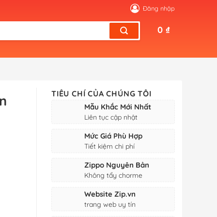
Đăng nhập
0
₫
TIÊU CHÍ CỦA CHÚNG TÔI
n
Mẫu Khắc Mới Nhất
Liên tục cập nhật
Mức Giá Phù Hợp
Tiết kiệm chi phí
Zippo Nguyên Bản
Không tẩy chorme
Website Zip.vn
trang web uy tín