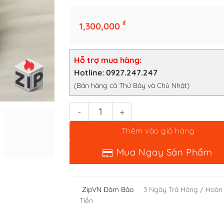
₫
1,300,000
Zippo Rồng Lửa (Dragon Fire) - Sản Xuất 2001 số lượng
Hỗ trợ mua hàng:
Thêm vào giỏ hàng
Hotline: 0927.247.247
(Bán hàng cả Thứ Bảy và Chủ Nhật)
Mua Ngay Sản Phẩm
ZipVN Đảm Bảo
3 Ngày Trả Hàng / Hoàn
Tiền