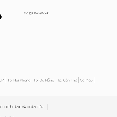
Mã QR FaceBook
HCM
Tp. Hải Phòng
Tp. Đà Nẵng
Tp. Cần Thơ
Cà Mau
ÁCH TRẢ HÀNG VÀ HOÀN TIỀN