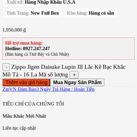
Xuất xứ:
Hàng Nhập Khẩu U.S.A
Tình Trạng:
New Full Box
Kho hàng:
Hàng có sẵn
1,950,000
₫
Hỗ trợ mua hàng:
Hotline: 0927.247.247
(Bán hàng cả Thứ Bảy và Chủ Nhật)
ZipVN Đảm Bảo
3 Ngày Trả Hàng / Hoàn Tiền
TIÊU CHÍ CỦA CHÚNG TÔI
Mẫu Khắc Mới Nhất
Liên tục cập nhật