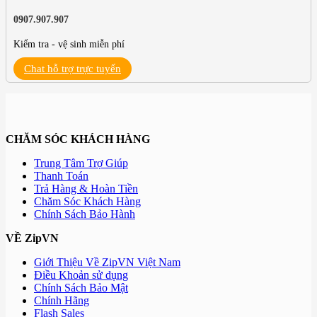
0907.907.907
Kiểm tra - vệ sinh miễn phí
Chat hỗ trợ trực tuyến
CHĂM SÓC KHÁCH HÀNG
Trung Tâm Trợ Giúp
Thanh Toán
Trả Hàng & Hoàn Tiền
Chăm Sóc Khách Hàng
Chính Sách Bảo Hành
VỀ ZipVN
Giới Thiệu Về ZipVN Việt Nam
Điều Khoản sử dụng
Chính Sách Bảo Mật
Chính Hãng
Flash Sales