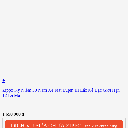
+
Zippo Kỷ Niệm 30 Năm Xe Fiat Lupin III Lắc Kê Bạc Giới Hạn –
12 La Mã
1,650,000
₫
DỊCH VỤ SỬA CHỮA ZIPPO
Linh kiện chính hãng