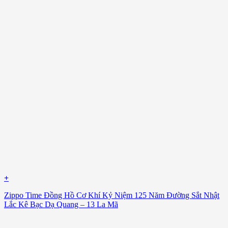
+
Zippo Time Đồng Hồ Cơ Khí Kỷ Niệm 125 Năm Đường Sắt Nhật
Lắc Kê Bạc Dạ Quang – 13 La Mã