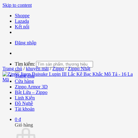
Skip to content
Shoppe
Lazada
Kết nối
Đăng nhập
Tìm kiếm:
Trang chủ
/
khuyến mãi
/
Zippo
/
Zippo Nhật
Trang chủ
Cửa hàng
Zippo Armor 3D
Bật Lửa – Zippo
Linh Kiện
Đồ Nghề
Tài khoản
0
₫
Giỏ hàng