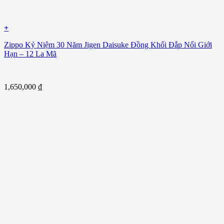
+
Zippo Kỷ Niệm 30 Năm Jigen Daisuke Đồng Khối Đắp Nổi Giới
Hạn – 12 La Mã
1,650,000
₫