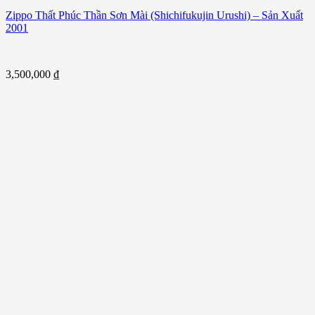
Zippo Thất Phúc Thần Sơn Mài (Shichifukujin Urushi) – Sản Xuất
2001
3,500,000
₫