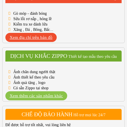
Gò móp - đánh bóng
Sửa lỗi rơ nắp , hỏng lề
Kiểm tra xe đánh lửa
Xăng , Đá , Bông, Bấc...
Xem địa chỉ trên bản đồ
DỊCH VỤ KHẮC ZIPPO
Thiết kế tạo mẫu theo yêu cầu
Ảnh chân dung người thật
Ảnh thiết kế theo yêu cầu
Ảnh quà tặng , logo
Có sẵn Zippo tại shop
Xem thêm các sản phẩm khác
CHẾ ĐỘ BẢO HÀNH
Hỗ trợ mọi lúc 24/7
Để được hỗ trợ tốt nhất, vui lòng liên hệ