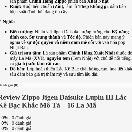
sản phẩm
Chính Hãng Zippo
phiên bản
Xuất Nhật
.
Ruột:
Ruột tiêu chuẩn (
Zin
), làm từ
Thép không gỉ
, đảm bảo
hiệu suất đánh lửa đáng tin cậy.
Ý Nghĩa
Biểu tượng:
Nhân vật Jigen Daisuke tượng trưng cho
Kỹ năng
đỉnh cao, Sự trung thành
và
Tốc độ
. Phiên bản này mang ý
nghĩa về
sự độc quyền
và
niềm đam mê
đối với văn hóa pop
Nhật Bản.
Giá trị sưu tầm:
Là sản phẩm
Chính Hãng Xuất Nhật
thuộc đờ
máy La Mã (
XVI
),
nguyên tem
(Tem Nhật) với chủ đề nổi tiếng,
có
giá trị sưu tầm rất cao
.
Độ bền:
Lớp hoàn thiện Lắc Kê Bạc chất lượng cao, họa tiết khắ
sâu đảm bảo giá trị thẩm mỹ và sưu tầm lâu dài.
ánh giá (0)
Review Zippo Jigen Daisuke Lupin III Lắc
Kê Bạc Khắc Mô Tả – 16 La Mã
5
0%
| 0 đánh giá
4
0%
| 0 đánh giá
3
0%
| 0 đánh giá