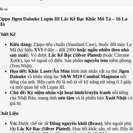
ô tả
Zippo Jigen Daisuke Lupin III Lắc Kê Bạc Khắc Mô Tả – 16 La
Mã
Thiết Kế
Kiểu dáng:
Zippo tiêu chuẩn (Standard Case), thuộc đời máy La
Mã (ký hiệu
XVI
ở đáy – đời 2000
hoặc ngẫu nhiên theo nhà
sản xuất
). Vỏ được
Lắc Kê Bạc (Silver Plated)
(hoặc Chrome
Xước), tạo vẻ ngoài cổ điển. Sản phẩm
nguyên tem
niêm phong
(Tem Nhật).
Họa tiết:
Khắc Laser/Ăn Mòn
hình ảnh nhân vật xạ thủ
Jigen
Daisuke
và khẩu súng lục
S&W M19 Combat Magnum
nổi
tiếng của anh. Bên cạnh đó là mô tả về kỹ năng rút súng 0.3 giây
và mối quan hệ với Lupin III.
Chủ đề:
Kỷ niệm nhân vật hoạt hình/truyện tranh
nổi tiếng
của Nhật Bản, mang tính
sưu tầm
và là phiên bản
Xuất Nhật
có
giá trị.
Chất Liệu
Vỏ:
Được chế tác từ
Đồng nguyên khối (Brass)
, bên ngoài phủ
lớp
Lắc Kê Bạc (Silver Plated)
. Họa tiết khắc sâu, rõ nét. Đây là