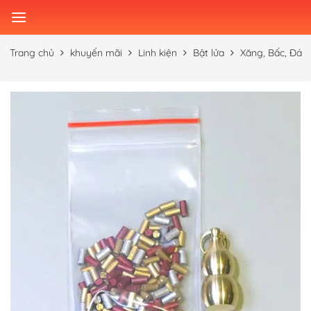
Skip
to
content
Trang chủ
khuyến mãi
Linh kiện
Bật lửa
Xăng, Bấc, Đá