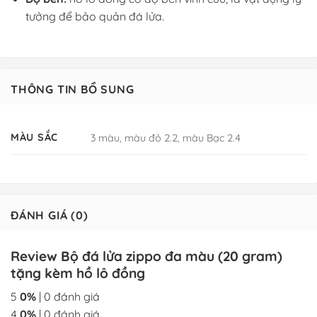
tưởng để bảo quản đá lửa.
THÔNG TIN BỔ SUNG
MÀU SẮC
3 màu, màu đỏ 2.2, màu Bạc 2.4
ĐÁNH GIÁ (0)
Review Bộ đá lửa zippo đa màu (20 gram)
tặng kèm hồ lô đồng
5
0%
| 0 đánh giá
4
0%
| 0 đánh giá