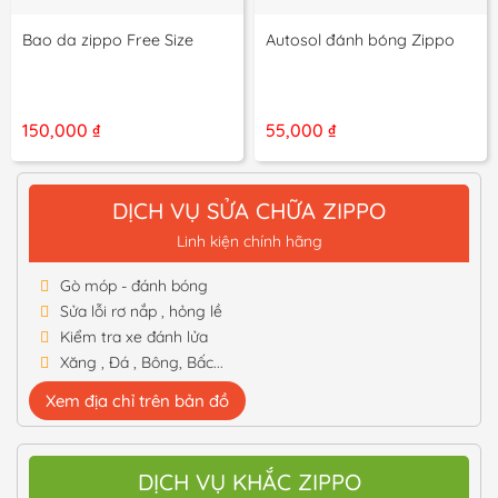
Bao da zippo Free Size
Autosol đánh bóng Zippo
150,000
₫
55,000
₫
DỊCH VỤ SỬA CHỮA ZIPPO
Linh kiện chính hãng
Gò móp - đánh bóng
Sửa lỗi rơ nắp , hỏng lề
Kiểm tra xe đánh lửa
Xăng , Đá , Bông, Bấc...
Xem địa chỉ trên bản đồ
DỊCH VỤ KHẮC ZIPPO