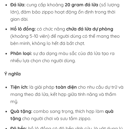
Đá lửa:
cung cấp khoảng
20 gram đá lửa
(số lượng
lớn), đảm bảo zippo hoạt động ổn định trong thời
gian dài.
Hồ lô đồng:
có chức năng
chứa đá lửa dự phòng
(khoảng 5-10 viên) để người dùng có thể mang theo
bên mình, không lo hết đá bất chợt.
Phân loại:
sự đa dạng màu sắc của đá lửa tạo ra
nhiều lựa chọn cho người dùng.
Ý nghĩa
Tiện ích:
là giải pháp
toàn diện
cho nhu cầu dự trữ và
mang theo đá lửa, kết hợp giữa tính năng và thẩm
mỹ.
Quà tặng:
combo sang trọng, thích hợp làm
quà
tặng
cho người chơi và sưu tầm zippo.
Độ bền:
hồ lô đồng có độ bền vĩnh cửu, là vật dụng lý