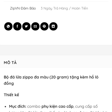
ZipVN Đảm Bảo
3 Ngày Trả Hàng / Hoàn Tiền
MÔ TẢ
Bộ đá lửa zippo đa màu (20 gram) tặng kèm hồ lô
đồng
Thiết kế
Mục đích:
combo
phụ kiện cao cấp
, cung cấp số