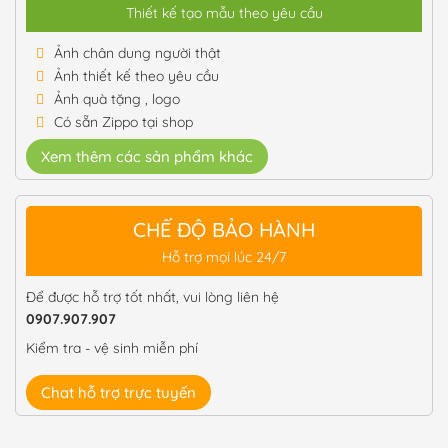
Thiết kế tạo mẫu theo yêu cầu
Ảnh chân dung người thật
Ảnh thiết kế theo yêu cầu
Ảnh quà tặng , logo
Có sẵn Zippo tại shop
Xem thêm các sản phẩm khác
CHẾ ĐỘ BẢO HÀNH
Hỗ trợ mọi lúc 24/7
Để được hỗ trợ tốt nhất, vui lòng liên hệ
0907.907.907
Kiểm tra - vệ sinh miễn phí
Chat hỗ trợ trực tuyến