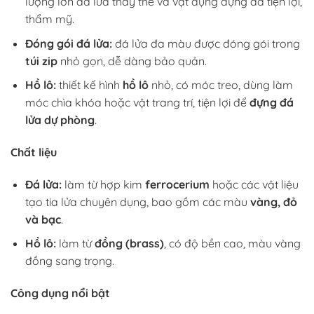
lượng lớn đá lửa thay thế và vật dụng đựng đá tiện lợi,
thẩm mỹ.
Đóng gói đá lửa:
đá lửa đa màu được đóng gói trong
túi zip
nhỏ gọn, dễ dàng bảo quản.
Hồ lô:
thiết kế hình
hồ lô
nhỏ, có móc treo, dùng làm
móc chìa khóa hoặc vật trang trí, tiện lợi để
đựng đá
lửa dự phòng
.
Chất liệu
Đá lửa:
làm từ hợp kim
ferrocerium
hoặc các vật liệu
tạo tia lửa chuyên dụng, bao gồm các màu
vàng, đỏ
và bạc
.
Hồ lô:
làm từ
đồng (brass)
, có độ bền cao, màu vàng
đồng sang trọng.
Công dụng nổi bật