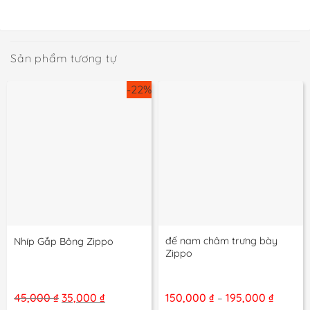
Sản phẩm tương tự
-22%
đế nam châm trưng bày
Nhíp Gắp Bông Zippo
Zippo
Giá
Giá
Khoản
45,000
₫
35,000
₫
150,000
₫
195,000
₫
–
gốc
hiện
giá: