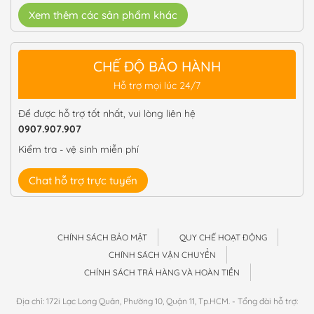
Xem thêm các sản phẩm khác
CHẾ ĐỘ BẢO HÀNH
Hỗ trợ mọi lúc 24/7
Để được hỗ trợ tốt nhất, vui lòng liên hệ
0907.907.907
Kiểm tra - vệ sinh miễn phí
Chat hỗ trợ trực tuyến
CHÍNH SÁCH BẢO MẬT
QUY CHẾ HOẠT ĐỘNG
CHÍNH SÁCH VẬN CHUYỂN
CHÍNH SÁCH TRẢ HÀNG VÀ HOÀN TIỀN
Địa chỉ: 172i Lạc Long Quân, Phường 10, Quận 11, Tp.HCM. - Tổng đài hỗ trợ: