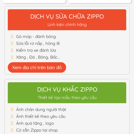
là:
tại
từ
45,000 ₫.
là:
150,000
35,000 ₫.
đến
DỊCH VỤ SỬA CHỮA ZIPPO
195,000
Linh kiện chính hãng
Gò móp - đánh bóng
Sửa lỗi rơ nắp , hỏng lề
Kiểm tra xe đánh lửa
Xăng , Đá , Bông, Bấc...
Xem địa chỉ trên bản đồ
DỊCH VỤ KHẮC ZIPPO
Thiết kế tạo mẫu theo yêu cầu
Ảnh chân dung người thật
Ảnh thiết kế theo yêu cầu
Ảnh quà tặng , logo
Có sẵn Zippo tại shop