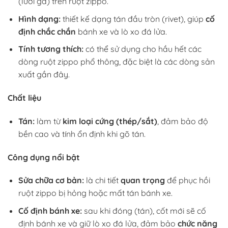
(lưỡi gà) trên ruột zippo.
Hình dạng:
thiết kế dạng tán đầu tròn (rivet), giúp
cố
định chắc chắn
bánh xe và lò xo đá lửa.
Tính tương thích:
có thể sử dụng cho hầu hết các
dòng ruột zippo phổ thông, đặc biệt là các dòng sản
xuất gần đây.
Chất liệu
Tán:
làm từ
kim loại cứng (thép/sắt)
, đảm bảo độ
bền cao và tính ổn định khi gõ tán.
Công dụng nổi bật
Sửa chữa cơ bản:
là chi tiết
quan trọng
để phục hồi
ruột zippo bị hỏng hoặc mất tán bánh xe.
Cố định bánh xe:
sau khi đóng (tán), cốt mới sẽ cố
định bánh xe và giữ lò xo đá lửa, đảm bảo
chức năng