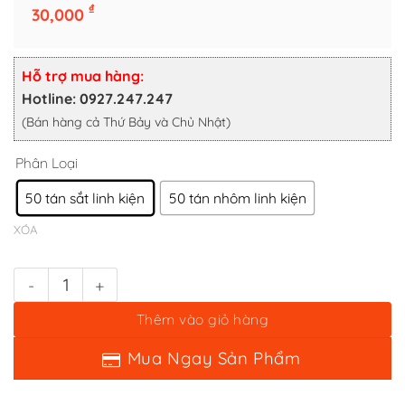
Phân Loại
₫
30,000
50 tán sắt linh kiện
50 tán nhôm linh kiện
XÓA
Hỗ trợ mua hàng:
50 con Tán bánh xe linh kiện (thép/sắt) cho ruột zippo số lượng
Hotline: 0927.247.247
(Bán hàng cả Thứ Bảy và Chủ Nhật)
Thêm vào giỏ hàng
Mua Ngay Sản Phẩm