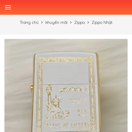
Skip
to
content
Trang chủ
khuyến mãi
Zippo
Zippo Nhật