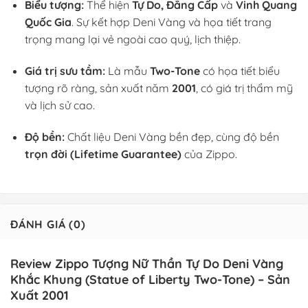
Biểu tượng:
Thể hiện
Tự Do, Đẳng Cấp
và
Vinh Quang
Quốc Gia
. Sự kết hợp Deni Vàng và họa tiết trang
trọng mang lại vẻ ngoài cao quý, lịch thiệp.
Giá trị sưu tầm:
Là mẫu
Two-Tone
có họa tiết biểu
tượng rõ ràng, sản xuất năm
2001
, có giá trị thẩm mỹ
và lịch sử cao.
Độ bền:
Chất liệu Deni Vàng bền đẹp, cùng độ bền
trọn đời (Lifetime Guarantee)
của Zippo.
ĐÁNH GIÁ (0)
Review Zippo Tượng Nữ Thần Tự Do Deni Vàng
Khắc Khung (Statue of Liberty Two-Tone) – Sản
Xuất 2001