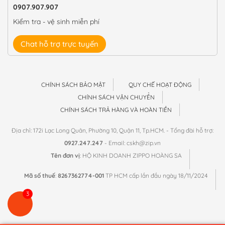
0907.907.907
Kiểm tra - vệ sinh miễn phí
Chat hỗ trợ trực tuyến
CHÍNH SÁCH BẢO MẬT
QUY CHẾ HOẠT ĐỘNG
CHÍNH SÁCH VẬN CHUYỂN
CHÍNH SÁCH TRẢ HÀNG VÀ HOÀN TIỀN
Địa chỉ: 172i Lạc Long Quân, Phường 10, Quận 11, Tp.HCM. - Tổng đài hỗ trợ:
0927.247.247
- Email: cskh@zip.vn
Tên đơn vị
: HỘ KINH DOANH ZIPPO HOÀNG SA
Mã số thuế
:
8267362774-001
TP HCM cấp lần đầu ngày 18/11/2024
3