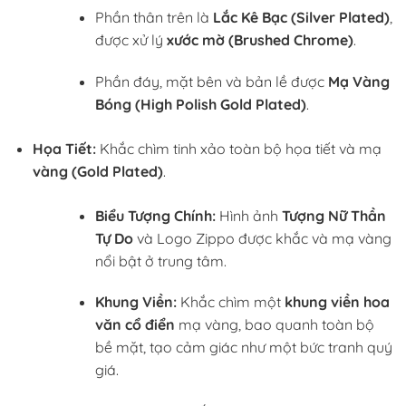
Phần thân trên là
Lắc Kê Bạc (Silver Plated)
,
được xử lý
xước mờ (Brushed Chrome)
.
Phần đáy, mặt bên và bản lề được
Mạ Vàng
Bóng (High Polish Gold Plated)
.
Họa Tiết:
Khắc chìm tinh xảo toàn bộ họa tiết và mạ
vàng (Gold Plated)
.
Biểu Tượng Chính:
Hình ảnh
Tượng Nữ Thần
Tự Do
và Logo Zippo được khắc và mạ vàng
nổi bật ở trung tâm.
Khung Viền:
Khắc chìm một
khung viền hoa
văn cổ điển
mạ vàng, bao quanh toàn bộ
bề mặt, tạo cảm giác như một bức tranh quý
giá.