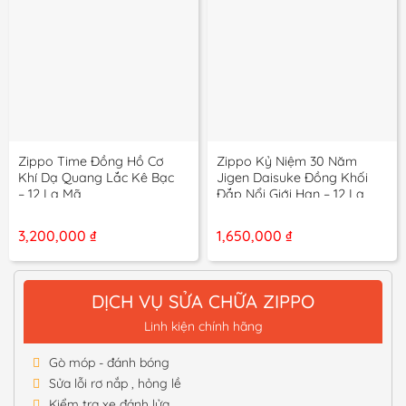
Zippo Time Đồng Hồ Cơ
Zippo Kỷ Niệm 30 Năm
Khí Dạ Quang Lắc Kê Bạc
Jigen Daisuke Đồng Khối
– 12 La Mã
Đắp Nổi Giới Hạn – 12 La
Mã
3,200,000
₫
1,650,000
₫
DỊCH VỤ SỬA CHỮA ZIPPO
Linh kiện chính hãng
Gò móp - đánh bóng
Sửa lỗi rơ nắp , hỏng lề
Kiểm tra xe đánh lửa