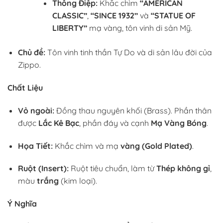
Thông Điệp:
Khắc chìm
“AMERICAN
CLASSIC”
,
“SINCE 1932”
và
“STATUE OF
LIBERTY”
mạ vàng, tôn vinh di sản Mỹ.
Chủ đề:
Tôn vinh tinh thần Tự Do và di sản lâu đời của
Zippo.
Chất Liệu
Vỏ ngoài:
Đồng thau nguyên khối (Brass). Phần thân
được
Lắc Kê Bạc
, phần đáy và cạnh
Mạ Vàng Bóng
.
Họa Tiết:
Khắc chìm và mạ
vàng (Gold Plated)
.
Ruột (Insert):
Ruột tiêu chuẩn, làm từ
Thép không gỉ
,
màu
trắng
(kim loại).
Ý Nghĩa