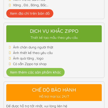
Xăng , Đá , Bông, Bấc...
Xem địa chỉ trên bản đồ
DỊCH VỤ KHẮC ZIPPO
Thiết kế tạo mẫu theo yêu cầu
Ảnh chân dung người thật
Ảnh thiết kế theo yêu cầu
Ảnh quà tặng , logo
Có sẵn Zippo tại shop
Xem thêm các sản phẩm khác
CHẾ ĐỘ BẢO HÀNH
Hỗ trợ mọi lúc 24/7
Để được hỗ trợ tốt nhất, vui lòng liên hệ