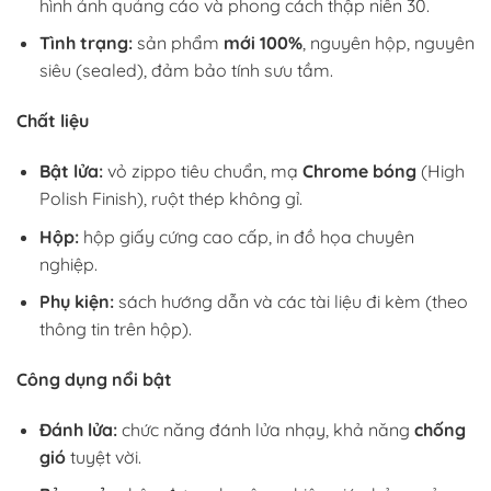
hình ảnh quảng cáo và phong cách thập niên 30.
Tình trạng:
sản phẩm
mới 100%
, nguyên hộp, nguyên
siêu (sealed), đảm bảo tính sưu tầm.
Chất liệu
Bật lửa:
vỏ zippo tiêu chuẩn, mạ
Chrome bóng
(High
Polish Finish), ruột thép không gỉ.
Hộp:
hộp giấy cứng cao cấp, in đồ họa chuyên
nghiệp.
Phụ kiện:
sách hướng dẫn và các tài liệu đi kèm (theo
thông tin trên hộp).
Công dụng nổi bật
Đánh lửa:
chức năng đánh lửa nhạy, khả năng
chống
gió
tuyệt vời.