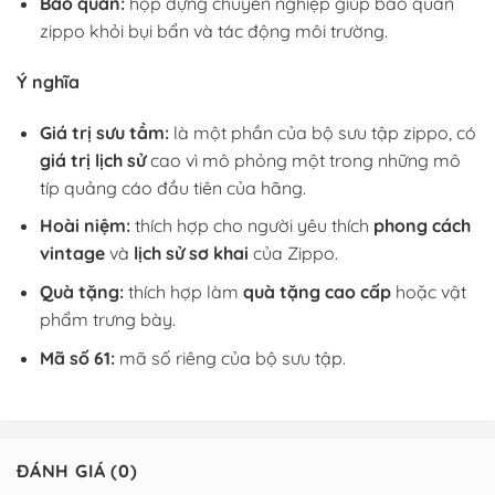
Bảo quản:
hộp đựng chuyên nghiệp giúp bảo quản
zippo khỏi bụi bẩn và tác động môi trường.
Ý nghĩa
Giá trị sưu tầm:
là một phần của bộ sưu tập zippo, có
giá trị lịch sử
cao vì mô phỏng một trong những mô
típ quảng cáo đầu tiên của hãng.
Hoài niệm:
thích hợp cho người yêu thích
phong cách
vintage
và
lịch sử sơ khai
của Zippo.
Quà tặng:
thích hợp làm
quà tặng cao cấp
hoặc vật
phẩm trưng bày.
Mã số 61:
mã số riêng của bộ sưu tập.
ĐÁNH GIÁ (0)