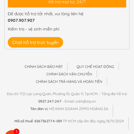
Hỗ trợ mọi lúc 24/7
Để được hỗ trợ tốt nhất, vui lòng liên hệ
0907.907.907
Kiểm tra - vệ sinh miễn phí
Chat hỗ trợ trực tuyến
CHÍNH SÁCH BẢO MẬT
QUY CHẾ HOẠT ĐỘNG
CHÍNH SÁCH VẬN CHUYỂN
CHÍNH SÁCH TRẢ HÀNG VÀ HOÀN TIỀN
Địa chỉ: 172i Lạc Long Quân, Phường 10, Quận 11, Tp.HCM. - Tổng đài hỗ trợ:
0927.247.247
- Email: cskh@zip.vn
Tên đơn vị
: HỘ KINH DOANH ZIPPO HOÀNG SA
Mã số thuế
:
8267362774-001
TP HCM cấp lần đầu ngày 18/11/2024
3