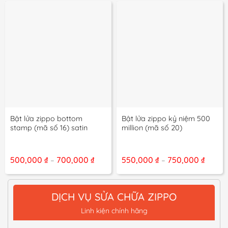
Bật lửa zippo bottom
Bật lửa zippo kỷ niệm 500
stamp (mã số 16) satin
million (mã số 20)
Khoảng
Khoản
500,000
₫
700,000
₫
550,000
₫
750,000
₫
–
–
giá:
giá:
từ
từ
500,000 ₫
550,00
đến
đến
DỊCH VỤ SỬA CHỮA ZIPPO
700,000 ₫
750,00
Linh kiện chính hãng