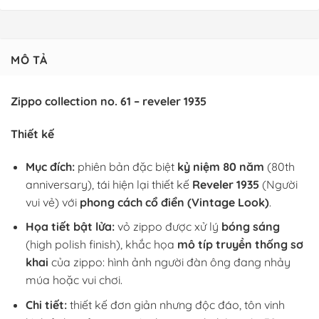
MÔ TẢ
Zippo collection no. 61 – reveler 1935
Thiết kế
Mục đích:
phiên bản đặc biệt
kỷ niệm 80 năm
(80th
anniversary), tái hiện lại thiết kế
Reveler 1935
(Người
vui vẻ) với
phong cách cổ điển (Vintage Look)
.
Họa tiết bật lửa:
vỏ zippo được xử lý
bóng sáng
(high polish finish), khắc họa
mô típ truyền thống sơ
khai
của zippo: hình ảnh người đàn ông đang nhảy
múa hoặc vui chơi.
Chi tiết:
thiết kế đơn giản nhưng độc đáo, tôn vinh