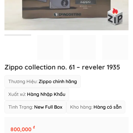
Zippo collection no. 61 – reveler 1935
Thương Hiệu:
Zippo chính hãng
Xuất xứ:
Hàng Nhập Khẩu
Tình Trạng:
New Full Box
Kho hàng:
Hàng có sẵn
Zippo collection no. 61 - reveler 1935 số lượng
₫
800,000