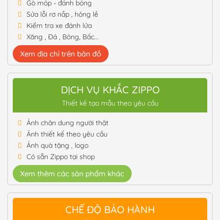
Gò móp - đánh bóng
Sửa lỗi rơ nắp , hỏng lề
Kiểm tra xe đánh lửa
Xăng , Đá , Bông, Bấc...
Xem địa chỉ trên bản đồ
DỊCH VỤ KHẮC ZIPPO
Thiết kế tạo mẫu theo yêu cầu
Ảnh chân dung người thật
Ảnh thiết kế theo yêu cầu
Ảnh quà tặng , logo
Có sẵn Zippo tại shop
Xem thêm các sản phẩm khác
CHẾ ĐỘ BẢO HÀNH