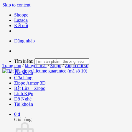
Skip to content
Shoppe
Lazada
Kết nối
Đăng nhập
Tìm kiếm:
Trang chủ
/
khuyến mãi
/
Zippo
/
Zippo đời số
Trang chủ
Cửa hàng
Zippo Armor 3D
Bật Lửa – Zippo
Linh Kiện
Đồ Nghề
Tài khoản
0
₫
Giỏ hàng