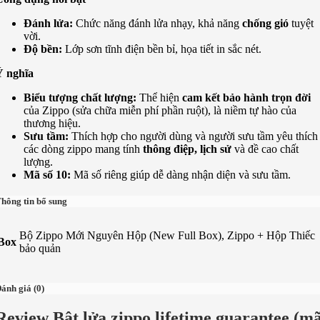
Đánh lửa:
Chức năng đánh lửa nhạy, khả năng
chống gió
tuyệt
vời.
Độ bền:
Lớp sơn tĩnh điện bền bỉ, họa tiết in sắc nét.
Ý nghĩa
Biểu tượng chất lượng:
Thể hiện
cam kết bảo hành trọn đời
của Zippo (sửa chữa miễn phí phần ruột), là niềm tự hào của
thương hiệu.
Sưu tầm:
Thích hợp cho người dùng và người sưu tầm yêu thích
các dòng zippo mang tính
thông điệp, lịch sử
và đề cao chất
lượng.
Mã số 10:
Mã số riêng giúp dễ dàng nhận diện và sưu tầm.
hông tin bổ sung
Bộ Zippo Mới Nguyên Hộp (New Full Box), Zippo + Hộp Thiếc
Box
bảo quản
ánh giá (0)
Review Bật lửa zippo lifetime guarantee (m