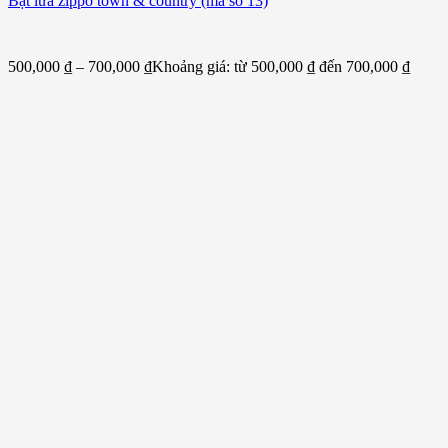
Bật lửa zippo town & country (mã số 13)
500,000
₫
–
700,000
₫
Khoảng giá: từ 500,000 ₫ đến 700,000 ₫