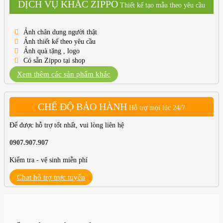
DỊCH VỤ KHẮC ZIPPO
Thiết kế tạo mẫu theo yêu cầu
Ảnh chân dung người thật
Ảnh thiết kế theo yêu cầu
Ảnh quà tặng , logo
Có sẵn Zippo tại shop
Xem thêm các sản phẩm khác
CHẾ ĐỘ BẢO HÀNH
Hỗ trợ mọi lúc 24/7
Để được hỗ trợ tốt nhất, vui lòng liên hệ
0907.907.907
Kiểm tra - vệ sinh miễn phí
Chat hỗ trợ trực tuyến