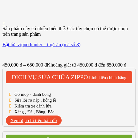
+
Sản phẩm này có nhiều biến thể. Các tùy chọn có thể được chọn
trên trang sản phẩm
Bật lửa zippo hunter – thợ săn (mã số 8)
450,000
₫
–
650,000
₫
Khoảng giá: từ 450,000 ₫ đến 650,000 ₫
DỊCH VỤ SỬA CHỮA ZIPPO
Linh kiện chính hãng
Gò móp - đánh bóng
Sửa lỗi rơ nắp , hỏng lề
Kiểm tra xe đánh lửa
Xăng , Đá , Bông, Bấc...
Xem địa chỉ trên bản đồ