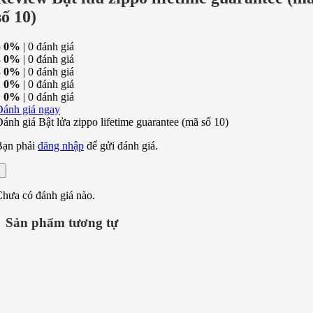
số 10)
5
0%
| 0 đánh giá
4
0%
| 0 đánh giá
3
0%
| 0 đánh giá
2
0%
| 0 đánh giá
1
0%
| 0 đánh giá
Đánh giá ngay
ánh giá Bật lửa zippo lifetime guarantee (mã số 10)
Bạn phải
đăng nhập
để gửi đánh giá.
hưa có đánh giá nào.
Sản phẩm tương tự