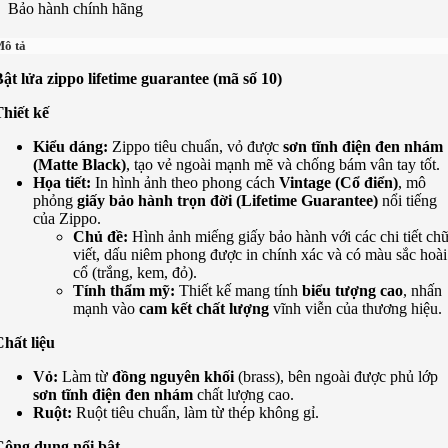
Bảo hành chính hãng
ô tả
ật lửa zippo lifetime guarantee (mã số 10)
hiết kế
Kiểu dáng:
Zippo tiêu chuẩn, vỏ được
sơn tĩnh điện đen nhám
(Matte Black)
, tạo vẻ ngoài mạnh mẽ và chống bám vân tay tốt.
Họa tiết:
In hình ảnh theo phong cách
Vintage (Cổ điển)
, mô
phỏng
giấy bảo hành trọn đời (Lifetime Guarantee)
nổi tiếng
của Zippo.
Chủ đề:
Hình ảnh miếng giấy bảo hành với các chi tiết ch
viết, dấu niêm phong được in chính xác và có màu sắc hoài
cổ (trắng, kem, đỏ).
Tính thẩm mỹ:
Thiết kế mang tính
biểu tượng cao
, nhấn
mạnh vào
cam kết chất lượng
vĩnh viễn của thương hiệu.
hất liệu
Vỏ:
Làm từ
đồng nguyên khối
(brass), bên ngoài được phủ lớp
sơn tĩnh điện đen nhám
chất lượng cao.
Ruột:
Ruột tiêu chuẩn, làm từ thép không gỉ.
Công dụng nổi bật