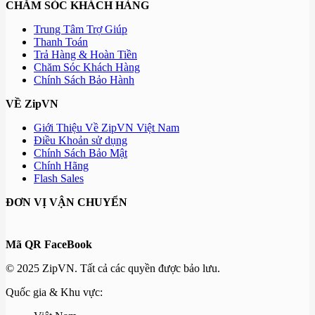
CHĂM SÓC KHÁCH HÀNG
Trung Tâm Trợ Giúp
Thanh Toán
Trả Hàng & Hoàn Tiền
Chăm Sóc Khách Hàng
Chính Sách Bảo Hành
VỀ ZipVN
Giới Thiệu Về ZipVN Việt Nam
Điều Khoản sử dụng
Chính Sách Bảo Mật
Chính Hãng
Flash Sales
ĐƠN VỊ VẬN CHUYỂN
Mã QR FaceBook
© 2025 ZipVN. Tất cả các quyền được bảo lưu.
Quốc gia & Khu vực: