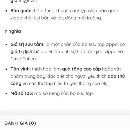
gió
tuyệt vời.
Bảo quản:
hộp đựng chuyên nghiệp giúp bảo quản
zippo khỏi bụi bẩn và tác động môi trường.
Ý nghĩa
Giá trị sưu tầm:
là một phần của bộ sưu tập zippo, có
giá trị lịch sử
cao vì tôn vinh sự hợp tác giữa zippo và
Case Cutlery.
Tôn vinh:
thích hợp làm
quà tặng cao cấp
hoặc vật
phẩm trưng bày, đặc biệt cho người yêu thích
dao thủ
công
và các thương hiệu truyền thống của Mỹ.
Mã số 105:
mã số riêng của bộ sưu tập.
ĐÁNH GIÁ (0)