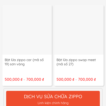
Bật lửa zippo car (mã số
Bật lửa zippo swap meet
19) sơn vàng
(mã số 27)
Khoảng
Khoả
500,000
₫
700,000
₫
500,000
₫
700,000
₫
–
–
giá:
giá:
từ
từ
500,000 ₫
500,0
đến
đến
DỊCH VỤ SỬA CHỮA ZIPPO
700,000 ₫
700,0
Linh kiện chính hãng