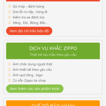
Gò móp - đánh bóng
Sửa lỗi rơ nắp , hỏng lề
Kiểm tra xe đánh lửa
Xăng , Đá , Bông, Bấc...
Xem địa chỉ trên bản đồ
DỊCH VỤ KHẮC ZIPPO
Thiết kế tạo mẫu theo yêu cầu
Ảnh chân dung người thật
Ảnh thiết kế theo yêu cầu
Ảnh quà tặng , logo
Có sẵn Zippo tại shop
Xem thêm các sản phẩm khác
CHẾ ĐỘ BẢO HÀNH