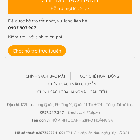
Hỗ trợ mọi lúc 24/7
Để được hỗ trợ tốt nhất, vui lòng liên hệ
0907.907.907
Kiểm tra - vệ sinh miễn phí
Chat hỗ trợ trực tuyến
CHÍNH SÁCH BẢO MẬT
QUY CHẾ HOẠT ĐỘNG
CHÍNH SÁCH VẬN CHUYỂN
CHÍNH SÁCH TRẢ HÀNG VÀ HOÀN TIỀN
Địa chỉ: 172i Lạc Long Quân, Phường 10, Quận 11, Tp.HCM. - Tổng đài hỗ trợ:
0927.247.247
- Email: cskh@zip.vn
Tên đơn vị
: HỘ KINH DOANH ZIPPO HOÀNG SA
Mã số thuế
:
8267362774-001
TP HCM cấp lần đầu ngày 18/11/2024