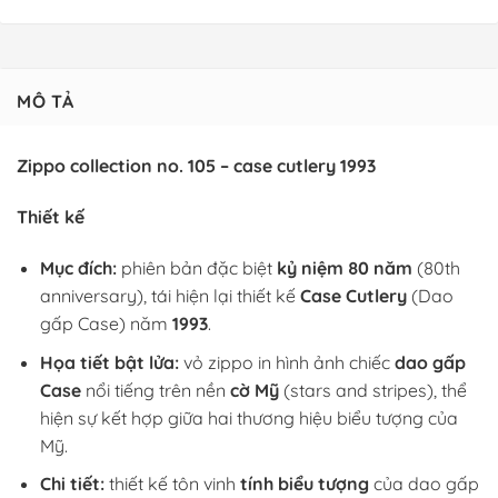
MÔ TẢ
Zippo collection no. 105 – case cutlery 1993
Thiết kế
Mục đích:
phiên bản đặc biệt
kỷ niệm 80 năm
(80th
anniversary), tái hiện lại thiết kế
Case Cutlery
(Dao
gấp Case) năm
1993
.
Họa tiết bật lửa:
vỏ zippo in hình ảnh chiếc
dao gấp
Case
nổi tiếng trên nền
cờ Mỹ
(stars and stripes), thể
hiện sự kết hợp giữa hai thương hiệu biểu tượng của
Mỹ.
Chi tiết:
thiết kế tôn vinh
tính biểu tượng
của dao gấp