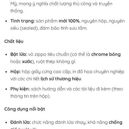
Mỹ, mang ý nghĩa chất lượng thủ công và truyền
thống.
Tình trạng:
sản phẩm
mới 100%
, nguyên hộp, nguyên
siêu (sealed), đảm bảo tính sưu tầm.
Chất liệu
Bật lửa:
vỏ zippo tiêu chuẩn (có thể là
chrome bóng
hoặc
xước
), ruột thép không gỉ.
Hộp:
hộp giấy cứng cao cấp, in đồ họa chuyên nghiệp
với các chi tiết
lịch sử thương hiệu
.
Phụ kiện:
sách hướng dẫn và các tài liệu đi kèm (theo
thông tin trên hộp).
Công dụng nổi bật
Đánh lửa:
chức năng đánh lửa nhạy, khả năng
chống