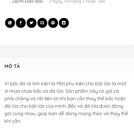
ZipVN Đảm Bảo
3 Ngày Trả Hàng / Hoàn Tiền
MÔ TẢ
Vỉ bấc đá rẻ linh kiện là Một phụ kiện cho bật lửa là một
vỉ nhựa chứa bấc và đá lửa. Sản phẩm này có giá cả
phải chăng và rất tiện lợi khi bạn cần thay thế bấc hoặc
đá lửa cho bật lửa của mình. Bấc và đá lửa được đóng
gói cùng nhau, giúp bạn dễ dàng mang theo và thay thế
khi cần.