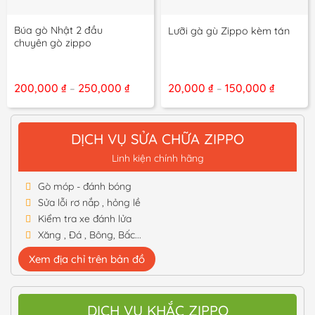
Búa gò Nhật 2 đầu
Lưỡi gà gù Zippo kèm tán
chuyên gò zippo
Khoảng
Khoảng
200,000
₫
250,000
₫
20,000
₫
150,000
₫
–
–
giá:
giá:
từ
từ
200,000 ₫
20,000 
đến
đến
DỊCH VỤ SỬA CHỮA ZIPPO
250,000 ₫
150,000 
Linh kiện chính hãng
Gò móp - đánh bóng
Sửa lỗi rơ nắp , hỏng lề
Kiểm tra xe đánh lửa
Xăng , Đá , Bông, Bấc...
Xem địa chỉ trên bản đồ
DỊCH VỤ KHẮC ZIPPO