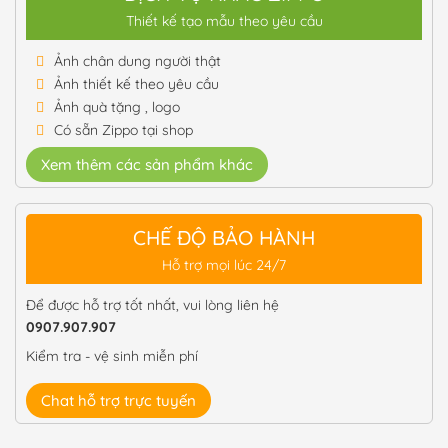
Thiết kế tạo mẫu theo yêu cầu
Ảnh chân dung người thật
Ảnh thiết kế theo yêu cầu
Ảnh quà tặng , logo
Có sẵn Zippo tại shop
Xem thêm các sản phẩm khác
CHẾ ĐỘ BẢO HÀNH
Hỗ trợ mọi lúc 24/7
Để được hỗ trợ tốt nhất, vui lòng liên hệ
0907.907.907
Kiểm tra - vệ sinh miễn phí
Chat hỗ trợ trực tuyến