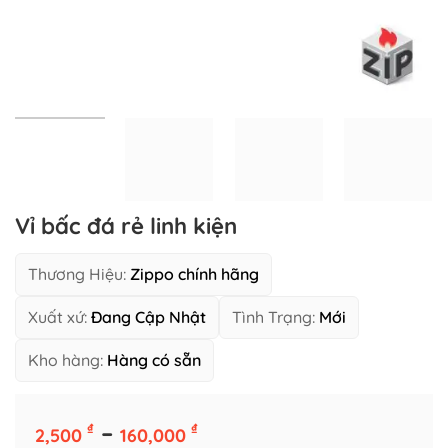
Vỉ bấc đá rẻ linh kiện
Thương Hiệu:
Zippo chính hãng
Xuất xứ:
Đang Cập Nhật
Tình Trạng:
Mới
Kho hàng:
Hàng có sẵn
Số Lượng Giá Tốt
Khoảng
–
₫
₫
2,500
160,000