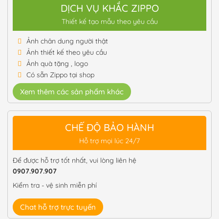
DỊCH VỤ KHẮC ZIPPO
Thiết kế tạo mẫu theo yêu cầu
Ảnh chân dung người thật
Ảnh thiết kế theo yêu cầu
Ảnh quà tặng , logo
Có sẵn Zippo tại shop
Xem thêm các sản phẩm khác
CHẾ ĐỘ BẢO HÀNH
Hỗ trợ mọi lúc 24/7
Để được hỗ trợ tốt nhất, vui lòng liên hệ
0907.907.907
Kiểm tra - vệ sinh miễn phí
Chat hỗ trợ trực tuyến