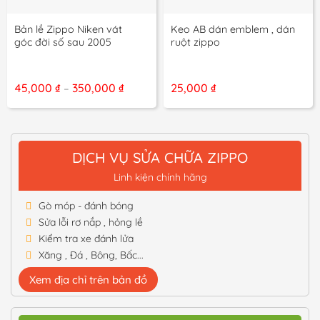
Bản lề Zippo Niken vát
Keo AB dán emblem , dán
góc đời số sau 2005
ruột zippo
Khoảng
45,000
₫
350,000
₫
25,000
₫
–
giá:
từ
45,000 ₫
đến
350,000 ₫
DỊCH VỤ SỬA CHỮA ZIPPO
Linh kiện chính hãng
Gò móp - đánh bóng
Sửa lỗi rơ nắp , hỏng lề
Kiểm tra xe đánh lửa
Xăng , Đá , Bông, Bấc...
Xem địa chỉ trên bản đồ