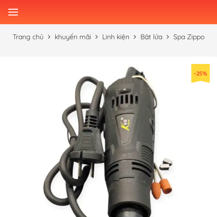
Skip
to
content
Trang chủ
khuyến mãi
Linh kiện
Bật lửa
Spa Zippo
-25%