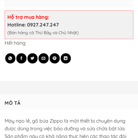
gốc
hiện
là:
tại
650,000 ₫.
là:
Hỗ trợ mua hàng:
485,000 ₫.
Hotline: 0927.247.247
(Bán hàng cả Thứ Bảy và Chủ Nhật)
Hết hàng
MÔ TẢ
Máy nạo lề, gõ búa Zippo là một thiết bị chuyên dụng
được dùng trong việc bảo dưỡng và sửa chữa bật lửa.
Sản phẩm này có khả năng thực hiện các thao tác đòi