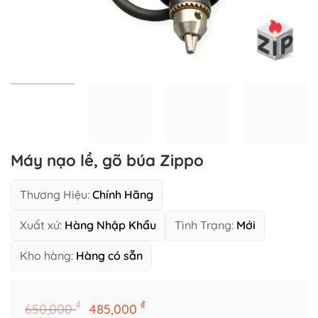
Máy nạo lề, gõ búa Zippo
Thương Hiệu:
Chính Hãng
Xuất xứ:
Hàng Nhập Khẩu
Tình Trạng:
Mới
Kho hàng:
Hàng có sẵn
Giá
Giá
₫
₫
650,000
485,000