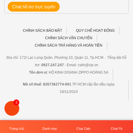
Chat hỗ trợ trực tuyến
CHÍNH SÁCH BẢO MẬT
QUY CHẾ HOẠT ĐỘNG
CHÍNH SÁCH VẬN CHUYỂN
CHÍNH SÁCH TRẢ HÀNG VÀ HOÀN TIỀN
Địa chỉ: 172i Lạc Long Quân, Phường 10, Quận 11, Tp.HCM. - Tổng đài hỗ
trợ:
0927.247.247
- Email: cskh@zip.vn
Tên đơn vị
: HỘ KINH DOANH ZIPPO HOÀNG SA
Mã số thuế
:
8267362774-001
TP HCM cấp lần đầu ngày
18/11/2024
3
Thiết kế
Zip.vn
với sự quản lý của Zippo Hoàng Sa
Trang chủ
Danh mục
Chat Zalo
Chat Fb