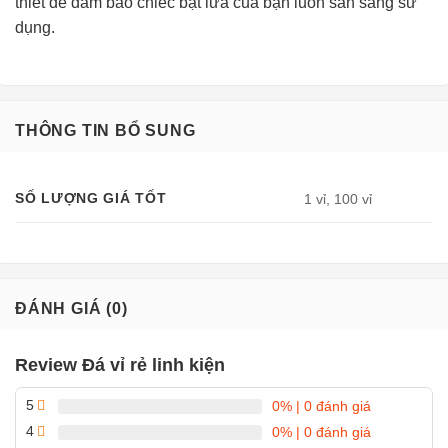
thiết để đảm bảo chiếc bật lửa của bạn luôn sẵn sàng sử
dụng.
THÔNG TIN BỔ SUNG
SỐ LƯỢNG GIÁ TỐT
1 vỉ, 100 vỉ
ĐÁNH GIÁ (0)
Review Đá vỉ rẻ linh kiện
5
0%
| 0 đánh giá
4
0%
| 0 đánh giá