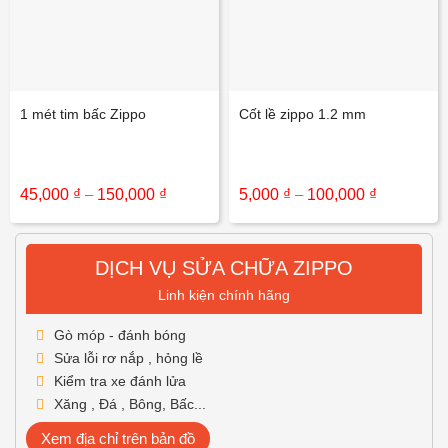
1 mét tim bấc Zippo
Cốt lề zippo 1.2 mm
Khoảng
Khoảng
45,000
₫
–
150,000
₫
5,000
₫
–
100,000
₫
giá:
giá:
từ
từ
45,000 ₫
5,000 ₫
đến
đến
DỊCH VỤ SỬA CHỮA ZIPPO
150,000 ₫
100,000 ₫
Linh kiện chính hãng
Gò móp - đánh bóng
Sửa lỗi rơ nắp , hỏng lề
Kiểm tra xe đánh lửa
Xăng , Đá , Bông, Bấc...
Xem địa chỉ trên bản đồ