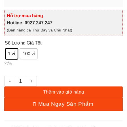
giá:
1 vỉ
100 vỉ
từ
XÓA
2,000 ₫
Hỗ trợ mua hàng:
đến
Hotline: 0927.247.247
Đá vỉ rẻ linh kiện số lượng
120,000 ₫
(Bán hàng cả Thứ Bảy và Chủ Nhật)
Thêm vào giỏ hàng
Mua Ngay Sản Phẩm