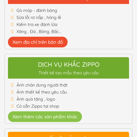
Gò móp - đánh bóng
Sửa lỗi rơ nắp , hỏng lề
Kiểm tra xe đánh lửa
Xăng , Đá , Bông, Bấc...
Xem địa chỉ trên bản đồ
DỊCH VỤ KHẮC ZIPPO
Thiết kế tạo mẫu theo yêu cầu
Ảnh chân dung người thật
Ảnh thiết kế theo yêu cầu
Ảnh quà tặng , logo
Có sẵn Zippo tại shop
Xem thêm các sản phẩm khác