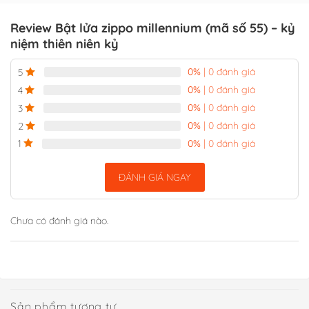
Review Bật lửa zippo millennium (mã số 55) – kỷ
niệm thiên niên kỷ
0%
| 0 đánh giá
5
0%
| 0 đánh giá
4
0%
| 0 đánh giá
3
0%
| 0 đánh giá
2
0%
| 0 đánh giá
1
ĐÁNH GIÁ NGAY
Chưa có đánh giá nào.
Sản phẩm tương tự