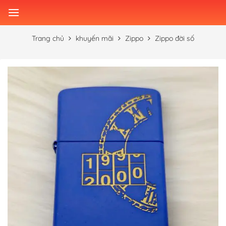
Skip
to
content
Trang chủ
khuyến mãi
Zippo
Zippo đời số