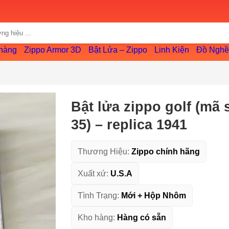
ng
Zippo Armor 3D
Bật Lửa – Zippo
Linh Kiện
Đồ Nghề
Tài khoản
Bật lửa zippo golf (mã 
35) – replica 1941
Thương Hiệu:
Zippo chính hãng
Xuất xứ:
U.S.A
Tình Trạng:
Mới + Hộp Nhôm
Kho hàng:
Hàng có sẵn