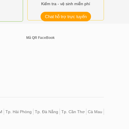
Kiểm tra - vệ sinh miễn phí
Chat hỗ trợ trực tuyến
Mã QR FaceBook
M
Tp. Hải Phòng
Tp. Đà Nẵng
Tp. Cần Thơ
Cà Mau