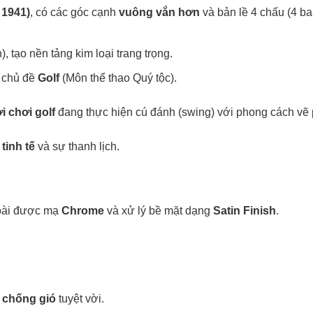
1941)
vuông vắn hơn
, có các góc cạnh
và bản lề 4 chấu (4 barr
tạo nền tảng kim loại trang trọng.
Golf
o chủ đề
(Môn thể thao Quý tộc).
 chơi golf
đang thực hiện cú đánh (swing) với phong cách vẽ ph
 tinh tế
và sự thanh lịch.
Chrome
Satin Finish
oài được mạ
và xử lý bề mặt dạng
.
chống gió
tuyệt vời.