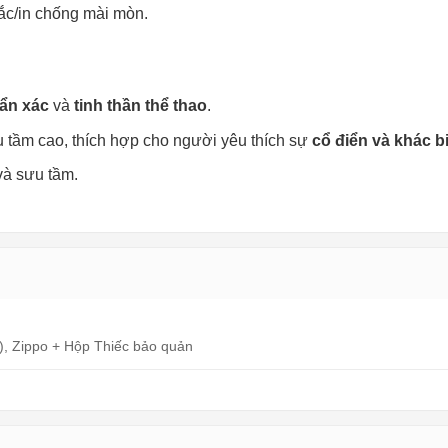
hắc/in chống mài mòn.
ẩn xác
tinh thần thể thao
và
.
cổ điển và khác bi
u tầm cao, thích hợp cho người yêu thích sự
và sưu tầm.
, Zippo + Hộp Thiếc bảo quản