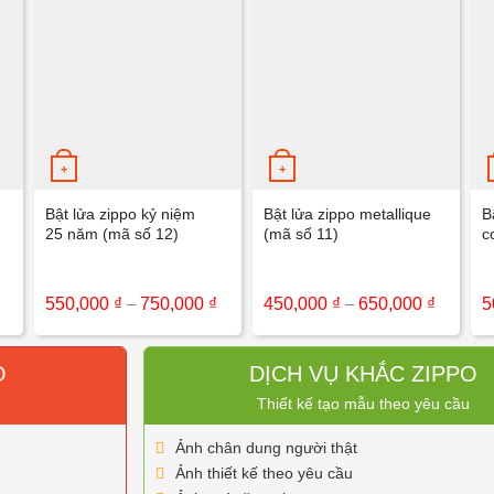
+
+
Bật lửa zippo kỷ niệm
Bật lửa zippo metallique
B
25 năm (mã số 12)
(mã số 11)
c
Khoảng
Khoảng
Khoảng
550,000
₫
–
750,000
₫
450,000
₫
–
650,000
₫
5
giá:
giá:
giá:
từ
từ
từ
550,000 ₫
550,000 ₫
450,000
đến
đến
đến
O
DỊCH VỤ KHẮC ZIPPO
750,000 ₫
750,000 ₫
650,000
Thiết kế tạo mẫu theo yêu cầu
Ảnh chân dung người thật
Ảnh thiết kế theo yêu cầu