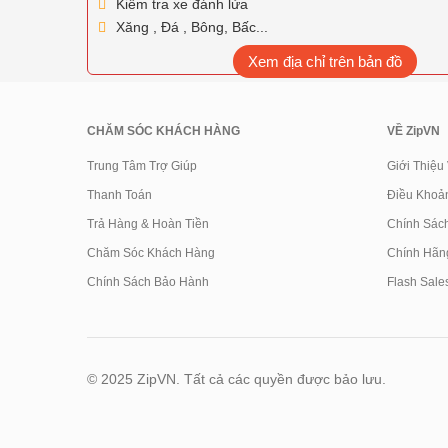
Kiểm tra xe đánh lửa
Xăng , Đá , Bông, Bấc...
Xem địa chỉ trên bản đồ
CHĂM SÓC KHÁCH HÀNG
VỀ ZipVN
Trung Tâm Trợ Giúp
Giới Thiệu
Thanh Toán
Điều Khoả
Trả Hàng & Hoàn Tiền
Chính Sác
Chăm Sóc Khách Hàng
Chính Hãn
Chính Sách Bảo Hành
Flash Sale
© 2025 ZipVN. Tất cả các quyền được bảo lưu.