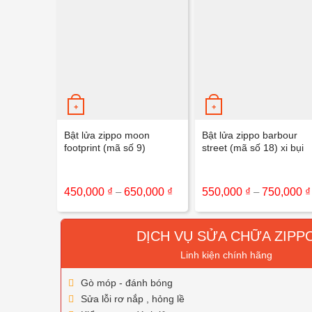
+
+
Bật lửa zippo moon
Bật lửa zippo barbour
footprint (mã số 9)
street (mã số 18) xi bụi
Khoảng
450,000
₫
–
650,000
₫
550,000
₫
–
750,000
₫
giá:
từ
450,000 ₫
đến
DỊCH VỤ SỬA CHỮA ZIPP
650,000 ₫
Linh kiện chính hãng
Gò móp - đánh bóng
Sửa lỗi rơ nắp , hỏng lề