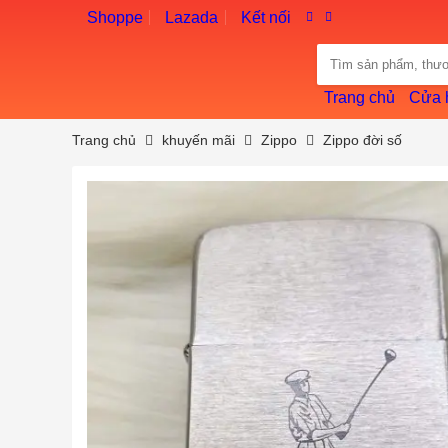
Skip
Shoppe
Lazada
Kết nối
to
Tìm
content
kiếm:
Trang chủ
Cửa hà
Trang chủ
khuyến mãi
Zippo
Zippo đời số