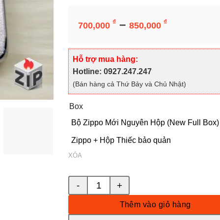
Khoảng
–
₫
₫
700,000
850,000
giá:
từ
Box
700,000
Hỗ trợ mua hàng:
đến
Bộ Zippo Mới Nguyên Hộp (New Full Box)
Hotline: 0927.247.247
850,000
(Bán hàng cả Thứ Bảy và Chủ Nhật)
Zippo + Hộp Thiếc bảo quản
XÓA
Bật lửa zippo golf (mã số 35) - replica 1941 số lượng
Thêm vào giỏ hàng
Mua Ngay Sản Phẩm