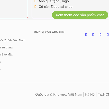
Ảnh quà tặng , logo
Có sẵn Zippo tại shop
Xem thêm các sản phẩm khác
ĐƠN VỊ VẬN CHUYỂN
 Về ZipVN Việt Nam
n sử dụng
h Bảo Mật
g
s
Quốc gia & Khu vực:
Việt Nam
Hà Nội
Tp.HC