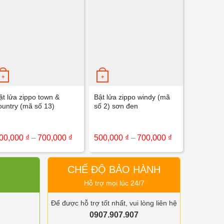
+
+
+
ật lửa zippo town &
Bật lửa zippo windy (mã
Bật lửa z
ountry (mã số 13)
số 2) sơn đen
meet (mã
Khoảng
Khoảng
00,000
₫
–
700,000
₫
500,000
₫
–
700,000
₫
500,000
giá:
giá:
từ
từ
 ₫
500,000 ₫
500,000 ₫
đến
đến
CHẾ ĐỘ BẢO HÀNH
 ₫
700,000 ₫
700,000 ₫
Hỗ trợ mọi lúc 24/7
Để được hỗ trợ tốt nhất, vui lòng liên hệ
0907.907.907