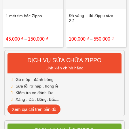
Đá vàng – đỏ Zippo size
1 mét tim bấc Zippo
2.2
Khoảng
Khoảng
45,000
₫
–
150,000
₫
100,000
₫
–
550,000
₫
giá:
giá:
từ
từ
45,000 ₫
100,000
đến
đến
DỊCH VỤ SỬA CHỮA ZIPPO
150,000 ₫
550,000
Linh kiện chính hãng
Gò móp - đánh bóng
Sửa lỗi rơ nắp , hỏng lề
Kiểm tra xe đánh lửa
Xăng , Đá , Bông, Bấc...
Xem địa chỉ trên bản đồ