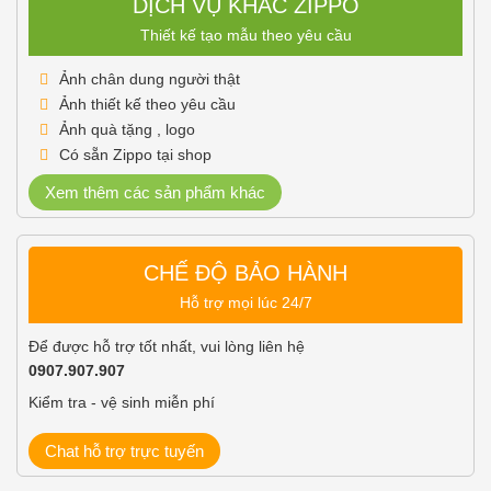
DỊCH VỤ KHẮC ZIPPO
Thiết kế tạo mẫu theo yêu cầu
Ảnh chân dung người thật
Ảnh thiết kế theo yêu cầu
Ảnh quà tặng , logo
Có sẵn Zippo tại shop
Xem thêm các sản phẩm khác
CHẾ ĐỘ BẢO HÀNH
Hỗ trợ mọi lúc 24/7
Để được hỗ trợ tốt nhất, vui lòng liên hệ
0907.907.907
Kiểm tra - vệ sinh miễn phí
Chat hỗ trợ trực tuyến