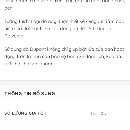
tia lửa mạnh mẽ và ổn định, giúp bật lửa hoạt động nhạy
bén.
Tương thích: Loại đá này được thiết kế riêng để đảm bảo
hiệu suất tốt nhất cho các dòng bật lửa S.T. Dupont. ,
Rowenta
Sử dụng đá Dupont không chỉ giúp bật lửa của bạn hoạt
động trơn tru mà còn bảo vệ bánh xe đánh lửa, kéo dài
tuổi thọ cho sản phẩm.
THÔNG TIN BỔ SUNG
SỐ LƯỢNG GIÁ TỐT
1 vỉ, 20 vỉ