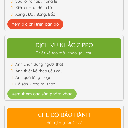
Sửa lỗi rơ nắp , hỏng lề
Kiểm tra xe đánh lửa
Xăng , Đá , Bông, Bấc...
Xem địa chỉ trên bản đồ
DỊCH VỤ KHẮC ZIPPO
Thiết kế tạo mẫu theo yêu cầu
Ảnh chân dung người thật
Ảnh thiết kế theo yêu cầu
Ảnh quà tặng , logo
Có sẵn Zippo tại shop
Xem thêm các sản phẩm khác
CHẾ ĐỘ BẢO HÀNH
Hỗ trợ mọi lúc 24/7