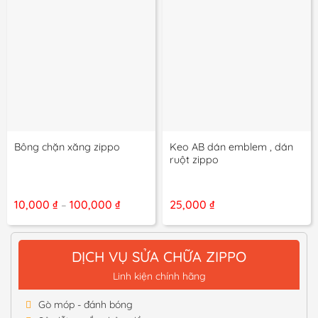
Keo AB dán emblem , dán
Bông chặn xăng zippo
ruột zippo
Khoảng
10,000
₫
100,000
₫
25,000
₫
–
giá:
từ
10,000 ₫
đến
DỊCH VỤ SỬA CHỮA ZIPPO
100,000 ₫
Linh kiện chính hãng
Gò móp - đánh bóng