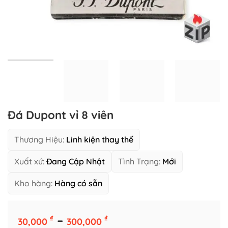
Đá Dupont vỉ 8 viên
Thương Hiệu:
Linh kiện thay thế
Xuất xứ:
Đang Cập Nhật
Tình Trạng:
Mới
Kho hàng:
Hàng có sẵn
Số Lượng Giá Tốt
Khoảng
–
₫
₫
30,000
300,000