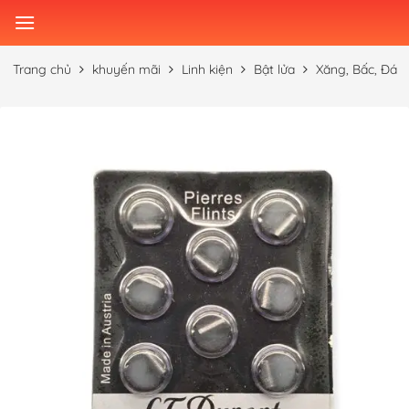
Skip
to
content
Trang chủ
khuyến mãi
Linh kiện
Bật lửa
Xăng, Bấc, Đá