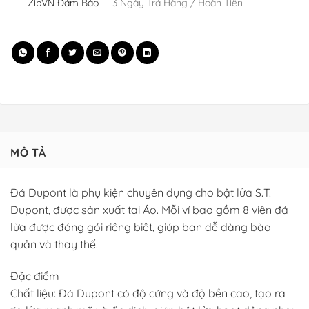
ZipVN Đảm Bảo
3 Ngày Trả Hàng / Hoàn Tiền
MÔ TẢ
Đá Dupont là phụ kiện chuyên dụng cho bật lửa S.T.
Dupont, được sản xuất tại Áo. Mỗi vỉ bao gồm 8 viên đá
lửa được đóng gói riêng biệt, giúp bạn dễ dàng bảo
quản và thay thế.
Đặc điểm
Chất liệu: Đá Dupont có độ cứng và độ bền cao, tạo ra