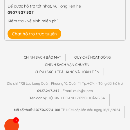
Để được hỗ trợ tốt nhất, vui lòng liên hệ
0907.907.907
Kiểm tra - vệ sinh miễn phí
Chat hỗ trợ trực tuyến
CHÍNH SÁCH BẢO MẬT
QUY CHẾ HOẠT ĐỘNG
CHÍNH SÁCH VẬN CHUYỂN
CHÍNH SÁCH TRẢ HÀNG VÀ HOÀN TIỀN
Địa chỉ: 172i Lạc Long Quân, Phường 10, Quận 11, Tp.HCM. - Tổng đài hỗ trợ:
0927.247.247
- Email: cskh@zip.vn
Tên đơn vị
: HỘ KINH DOANH ZIPPO HOÀNG SA
Mã số thuế
:
8267362774-001
TP HCM cấp lần đầu ngày 18/11/2024
3